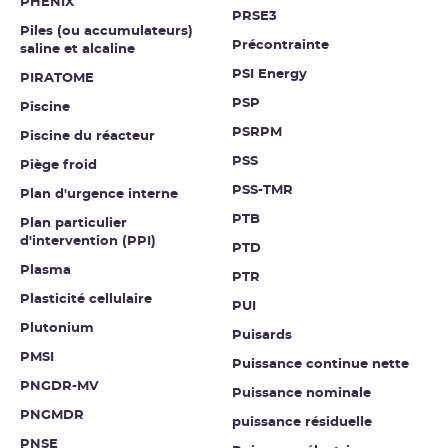
PHÉNIX
PRSE3
Piles (ou accumulateurs)
Précontrainte
saline et alcaline
PSI Energy
PIRATOME
PSP
Piscine
PSRPM
Piscine du réacteur
PSS
Piège froid
PSS-TMR
Plan d'urgence interne
PTB
Plan particulier
d'intervention (PPI)
PTD
Plasma
PTR
Plasticité cellulaire
PUI
Plutonium
Puisards
PMSI
Puissance continue nette
PNGDR-MV
Puissance nominale
PNGMDR
puissance résiduelle
PNSE