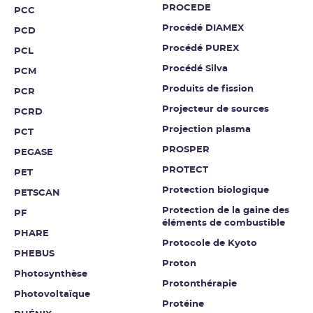
PROCEDE
PCC
Procédé DIAMEX
PCD
Procédé PUREX
PCL
Procédé Silva
PCM
Produits de fission
PCR
Projecteur de sources
PCRD
Projection plasma
PCT
PROSPER
PEGASE
PROTECT
PET
Protection biologique
PETSCAN
Protection de la gaine des
PF
éléments de combustible
PHARE
Protocole de Kyoto
PHEBUS
Proton
Photosynthèse
Protonthérapie
Photovoltaïque
Protéine