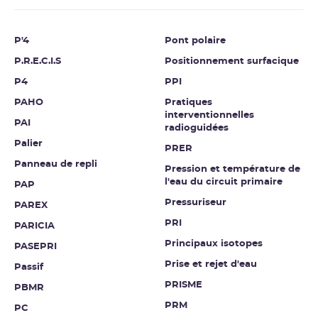
P'4
Pont polaire
P.R.E.C.I.S
Positionnement surfacique
P4
PPI
PAHO
Pratiques
interventionnelles
PAI
radioguidées
Palier
PRER
Panneau de repli
Pression et température de
l'eau du circuit primaire
PAP
Pressuriseur
PAREX
PRI
PARICIA
Principaux isotopes
PASEPRI
Prise et rejet d'eau
Passif
PRISME
PBMR
PRM
PC