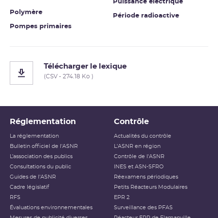
Puissance électrique
Polymère
Période radioactive
Pompes primaires
Télécharger le lexique
(CSV - 274.18 Ko )
Réglementation
Contrôle
La réglementation
Actualités du contrôle
Bulletin officiel de l'ASNR
L'ASNR en région
L’association des publics
Contrôle de l'ASNR
Consultations du public
INES et ASN-SFRO
Guides de l'ASNR
Réexamens périodiques
Cadre législatif
Petits Réacteurs Modulaires
RFS
EPR 2
Évaluations environnementales
Surveillance des PFAS
Mesures de publicité diverses
Réacteur EPR de Flamanville