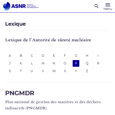
Recherche
Menu
Lexique
Lexique de l'Autorité de sûreté nucléaire
A
B
C
D
E
F
G
H
I
J
K
L
M
N
O
P
Q
R
S
T
U
V
W
X
Y
Z
PNGMDR
Plan national de gestion des matières et des déchets
radioactifs (PNGMDR).