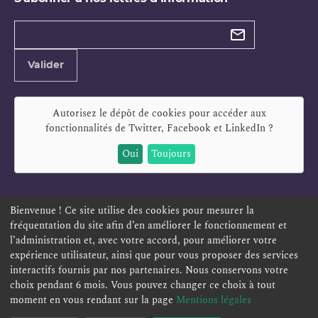
Types de
newsletter
Adresse
Valider
e-
mail
Autorisez le dépôt de cookies pour accéder aux
fonctionnalités de
Twitter, Facebook et LinkedIn
?
Oui
Toujours
Bienvenue ! Ce site utilise des cookies pour mesurer la
fréquentation du site afin d’en améliorer le fonctionnement et
ESPACE PERSONNEL
OFFRES D'EMPLOI
SIGNALEMENT
l’administration et, avec votre accord, pour améliorer votre
TÉLÉSERVICES
PLAN DU SITE
LEXIQUE
expérience utilisateur, ainsi que pour vous proposer des services
ACCESSIBILITÉ
POLITIQUE DE CONFIDENTIALITÉ
interactifs fournis par nos partenaires. Nous conservons votre
choix pendant 6 mois. Vous pouvez changer ce choix à tout
MENTIONS LÉGALES
CONTACT
moment en vous rendant sur la page
Mentions légales