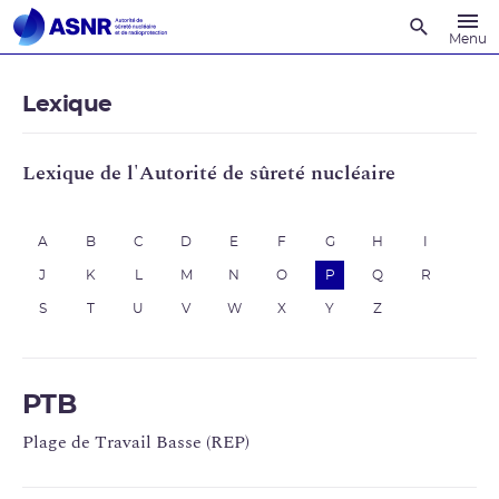
Recherche
Menu
Lexique
Lexique de l'Autorité de sûreté nucléaire
A
B
C
D
E
F
G
H
I
J
K
L
M
N
O
P
Q
R
S
T
U
V
W
X
Y
Z
PTB
Plage de Travail Basse (REP)