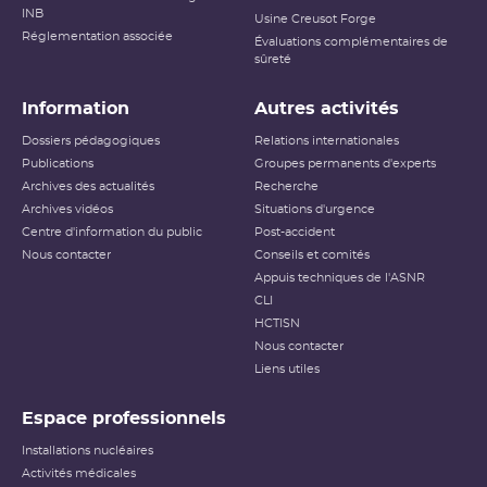
INB
Usine Creusot Forge
Réglementation associée
Évaluations complémentaires de
sûreté
Information
Autres activités
Dossiers pédagogiques
Relations internationales
Publications
Groupes permanents d'experts
Archives des actualités
Recherche
Archives vidéos
Situations d'urgence
Centre d'information du public
Post-accident
Nous contacter
Conseils et comités
Appuis techniques de l'ASNR
CLI
HCTISN
Nous contacter
Liens utiles
Espace professionnels
Installations nucléaires
Activités médicales