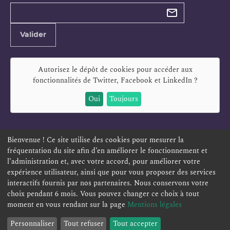
Types de
newsletter
Adresse
Valider
e-
mail
Autorisez le dépôt de cookies pour accéder aux
fonctionnalités de
Twitter, Facebook et LinkedIn
?
Oui
Toujours
Bienvenue ! Ce site utilise des cookies pour mesurer la
fréquentation du site afin d’en améliorer le fonctionnement et
ESPACE PERSONNEL
OFFRES D'EMPLOI
SIGNALEMENT
l’administration et, avec votre accord, pour améliorer votre
TÉLÉSERVICES
PLAN DU SITE
LEXIQUE
expérience utilisateur, ainsi que pour vous proposer des services
ACCESSIBILITÉ
POLITIQUE DE CONFIDENTIALITÉ
interactifs fournis par nos partenaires. Nous conservons votre
choix pendant 6 mois. Vous pouvez changer ce choix à tout
MENTIONS LÉGALES
CONTACT
moment en vous rendant sur la page
Mentions légales
Personnaliser
Tout refuser
Tout accepter