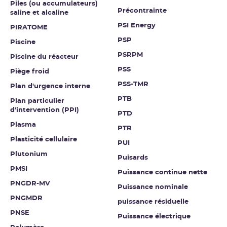
Piles (ou accumulateurs)
Précontrainte
saline et alcaline
PSI Energy
PIRATOME
PSP
Piscine
PSRPM
Piscine du réacteur
PSS
Piège froid
PSS-TMR
Plan d'urgence interne
PTB
Plan particulier
d'intervention (PPI)
PTD
Plasma
PTR
Plasticité cellulaire
PUI
Plutonium
Puisards
PMSI
Puissance continue nette
PNGDR-MV
Puissance nominale
PNGMDR
puissance résiduelle
PNSE
Puissance électrique