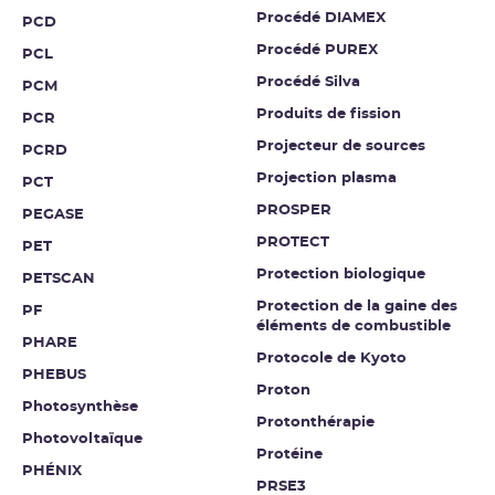
Procédé DIAMEX
PCD
Procédé PUREX
PCL
Procédé Silva
PCM
Produits de fission
PCR
Projecteur de sources
PCRD
Projection plasma
PCT
PROSPER
PEGASE
PROTECT
PET
Protection biologique
PETSCAN
Protection de la gaine des
PF
éléments de combustible
PHARE
Protocole de Kyoto
PHEBUS
Proton
Photosynthèse
Protonthérapie
Photovoltaïque
Protéine
PHÉNIX
PRSE3