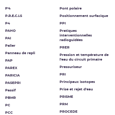
P'4
Pont polaire
P.R.E.C.I.S
Positionnement surfacique
P4
PPI
PAHO
Pratiques
interventionnelles
PAI
radioguidées
Palier
PRER
Panneau de repli
Pression et température de
l'eau du circuit primaire
PAP
Pressuriseur
PAREX
PRI
PARICIA
Principaux isotopes
PASEPRI
Prise et rejet d'eau
Passif
PRISME
PBMR
PRM
PC
PROCEDE
PCC