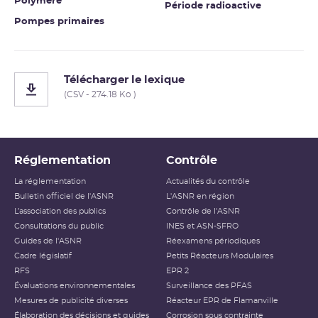
Polymère
Période radioactive
Pompes primaires
Télécharger le lexique
(CSV - 274.18 Ko )
Réglementation
Contrôle
La réglementation
Actualités du contrôle
Bulletin officiel de l'ASNR
L'ASNR en région
L’association des publics
Contrôle de l'ASNR
Consultations du public
INES et ASN-SFRO
Guides de l'ASNR
Réexamens périodiques
Cadre législatif
Petits Réacteurs Modulaires
RFS
EPR 2
Évaluations environnementales
Surveillance des PFAS
Mesures de publicité diverses
Réacteur EPR de Flamanville
Élaboration des décisions et guides
Corrosion sous contrainte