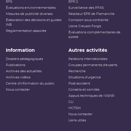
RFS
EPR 2
Évaluations environnementales
Surveillance des PFAS
Mesures de publicité diverses
Réacteur EPR de Flamanville
Élaboration des décisions et guides
Corrosion sous contrainte
INB
Usine Creusot Forge
Réglementation associée
Évaluations complémentaires de
sûreté
Information
Autres activités
Dossiers pédagogiques
Relations internationales
Publications
Groupes permanents d'experts
Archives des actualités
Recherche
Archives vidéos
Situations d'urgence
Centre d'information du public
Post-accident
Nous contacter
Conseils et comités
Appuis techniques de l'ASNR
CLI
HCTISN
Nous contacter
Liens utiles