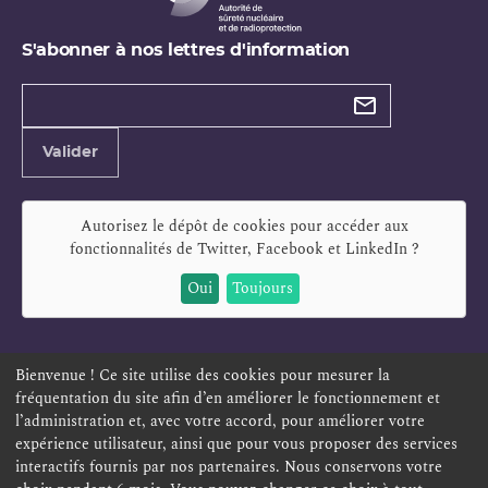
S'abonner à nos lettres d'information
Types de
newsletter
Adresse
Valider
e-
mail
Autorisez le dépôt de cookies pour accéder aux
fonctionnalités de
Twitter, Facebook et LinkedIn
?
Oui
Toujours
Bienvenue ! Ce site utilise des cookies pour mesurer la
fréquentation du site afin d’en améliorer le fonctionnement et
ESPACE PERSONNEL
OFFRES D'EMPLOI
SIGNALEMENT
l’administration et, avec votre accord, pour améliorer votre
TÉLÉSERVICES
PLAN DU SITE
LEXIQUE
expérience utilisateur, ainsi que pour vous proposer des services
ACCESSIBILITÉ
POLITIQUE DE CONFIDENTIALITÉ
interactifs fournis par nos partenaires. Nous conservons votre