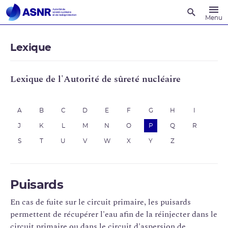
Recherche
Menu
Lexique
Lexique de l'Autorité de sûreté nucléaire
A
B
C
D
E
F
G
H
I
J
K
L
M
N
O
P
Q
R
S
T
U
V
W
X
Y
Z
Puisards
En cas de fuite sur le circuit primaire, les puisards
permettent de récupérer l'eau afin de la réinjecter dans le
circuit primaire ou dans le circuit d'aspersion de