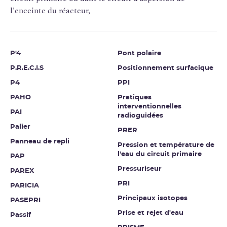
l'enceinte du réacteur,
P'4
Pont polaire
P.R.E.C.I.S
Positionnement surfacique
P4
PPI
PAHO
Pratiques
interventionnelles
PAI
radioguidées
Palier
PRER
Panneau de repli
Pression et température de
l'eau du circuit primaire
PAP
Pressuriseur
PAREX
PRI
PARICIA
Principaux isotopes
PASEPRI
Prise et rejet d'eau
Passif