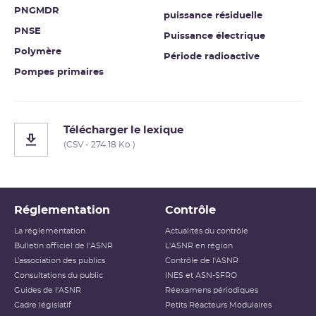
PNGMDR
puissance résiduelle
PNSE
Puissance électrique
Polymère
Période radioactive
Pompes primaires
Télécharger le lexique
(CSV - 274.18 Ko )
Réglementation
Contrôle
La réglementation
Actualités du contrôle
Bulletin officiel de l'ASNR
L'ASNR en région
L’association des publics
Contrôle de l'ASNR
Consultations du public
INES et ASN-SFRO
Guides de l'ASNR
Réexamens périodiques
Cadre législatif
Petits Réacteurs Modulaires