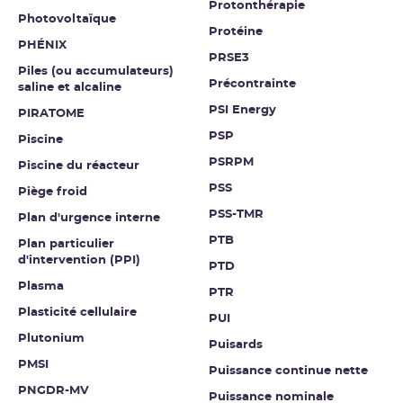
Protonthérapie
Photovoltaïque
Protéine
PHÉNIX
PRSE3
Piles (ou accumulateurs)
Précontrainte
saline et alcaline
PSI Energy
PIRATOME
PSP
Piscine
PSRPM
Piscine du réacteur
PSS
Piège froid
PSS-TMR
Plan d'urgence interne
PTB
Plan particulier
d'intervention (PPI)
PTD
Plasma
PTR
Plasticité cellulaire
PUI
Plutonium
Puisards
PMSI
Puissance continue nette
PNGDR-MV
Puissance nominale