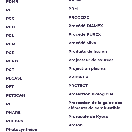
PRISME
PBMR
PRM
PC
PROCEDE
PCC
Procédé DIAMEX
PCD
Procédé PUREX
PCL
Procédé Silva
PCM
Produits de fission
PCR
Projecteur de sources
PCRD
Projection plasma
PCT
PROSPER
PEGASE
PROTECT
PET
Protection biologique
PETSCAN
Protection de la gaine des
PF
éléments de combustible
PHARE
Protocole de Kyoto
PHEBUS
Proton
Photosynthèse