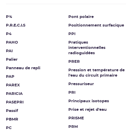
P'4
Pont polaire
P.R.E.C.I.S
Positionnement surfacique
P4
PPI
PAHO
Pratiques
interventionnelles
PAI
radioguidées
Palier
PRER
Panneau de repli
Pression et température de
l'eau du circuit primaire
PAP
Pressuriseur
PAREX
PRI
PARICIA
Principaux isotopes
PASEPRI
Prise et rejet d'eau
Passif
PRISME
PBMR
PRM
PC