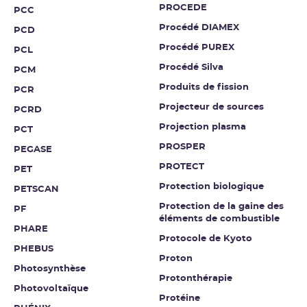
PROCEDE
PCC
Procédé DIAMEX
PCD
Procédé PUREX
PCL
Procédé Silva
PCM
Produits de fission
PCR
Projecteur de sources
PCRD
Projection plasma
PCT
PROSPER
PEGASE
PROTECT
PET
Protection biologique
PETSCAN
Protection de la gaine des
PF
éléments de combustible
PHARE
Protocole de Kyoto
PHEBUS
Proton
Photosynthèse
Protonthérapie
Photovoltaïque
Protéine