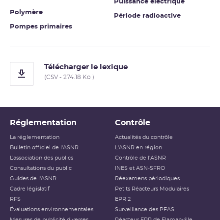
Puissance électrique
Polymère
Période radioactive
Pompes primaires
Télécharger le lexique
(CSV - 274.18 Ko )
Réglementation
Contrôle
La réglementation
Actualités du contrôle
Bulletin officiel de l'ASNR
L'ASNR en région
L’association des publics
Contrôle de l'ASNR
Consultations du public
INES et ASN-SFRO
Guides de l'ASNR
Réexamens périodiques
Cadre législatif
Petits Réacteurs Modulaires
RFS
EPR 2
Évaluations environnementales
Surveillance des PFAS
Mesures de publicité diverses
Réacteur EPR de Flamanville