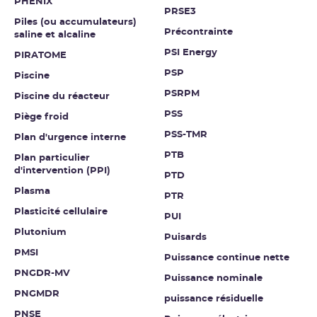
PHÉNIX
PRSE3
Piles (ou accumulateurs)
Précontrainte
saline et alcaline
PSI Energy
PIRATOME
PSP
Piscine
PSRPM
Piscine du réacteur
PSS
Piège froid
PSS-TMR
Plan d'urgence interne
PTB
Plan particulier
d'intervention (PPI)
PTD
Plasma
PTR
Plasticité cellulaire
PUI
Plutonium
Puisards
PMSI
Puissance continue nette
PNGDR-MV
Puissance nominale
PNGMDR
puissance résiduelle
PNSE