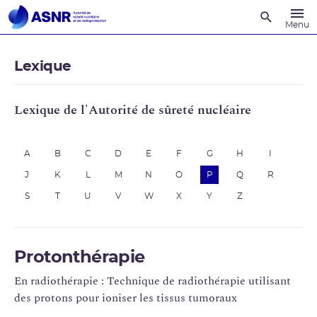
Recherche
Menu
Lexique
Lexique de l'Autorité de sûreté nucléaire
A
B
C
D
E
F
G
H
I
J
K
L
M
N
O
P
Q
R
S
T
U
V
W
X
Y
Z
Protonthérapie
En radiothérapie : Technique de radiothérapie utilisant
des protons pour ioniser les tissus tumoraux