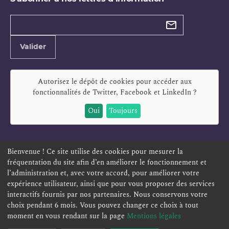
Types de
newsletter
Adresse
Valider
e-
mail
Autorisez le dépôt de cookies pour accéder aux
fonctionnalités de
Twitter, Facebook et LinkedIn
?
Oui
Toujours
Bienvenue ! Ce site utilise des cookies pour mesurer la
fréquentation du site afin d’en améliorer le fonctionnement et
ESPACE PERSONNEL
OFFRES D'EMPLOI
SIGNALEMENT
l’administration et, avec votre accord, pour améliorer votre
TÉLÉSERVICES
PLAN DU SITE
LEXIQUE
expérience utilisateur, ainsi que pour vous proposer des services
ACCESSIBILITÉ
POLITIQUE DE CONFIDENTIALITÉ
interactifs fournis par nos partenaires. Nous conservons votre
choix pendant 6 mois. Vous pouvez changer ce choix à tout
MENTIONS LÉGALES
CONTACT
moment en vous rendant sur la page
Mentions légales