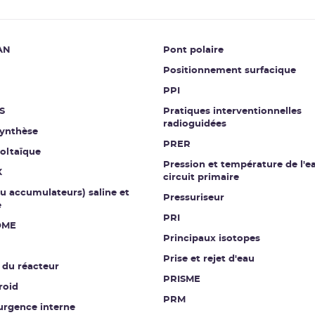
AN
Pont polaire
Positionnement surfacique
PPI
S
Pratiques interventionnelles
radioguidées
ynthèse
PRER
oltaïque
Pression et température de l'e
X
circuit primaire
ou accumulateurs) saline et
Pressuriseur
e
PRI
OME
Principaux isotopes
Prise et rejet d'eau
 du réacteur
PRISME
roid
PRM
urgence interne