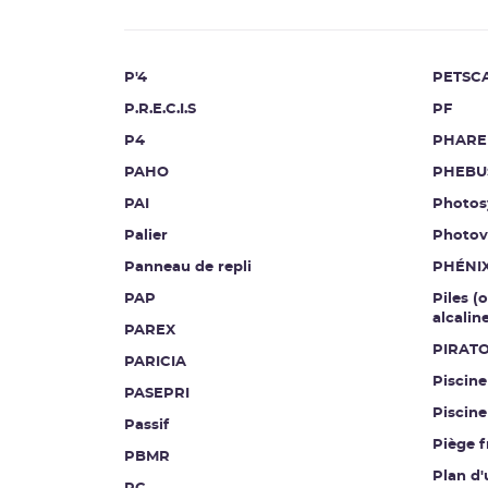
P'4
PETSC
P.R.E.C.I.S
PF
P4
PHARE
PAHO
PHEBU
PAI
Photos
Palier
Photov
Panneau de repli
PHÉNI
PAP
Piles (
alcalin
PAREX
PIRAT
PARICIA
Piscine
PASEPRI
Piscine
Passif
Piège f
PBMR
Plan d'