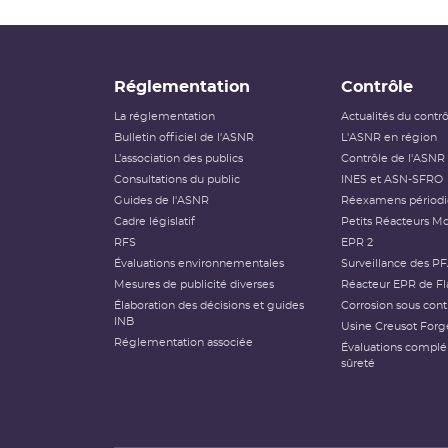
Réglementation
Contrôle
La réglementation
Actualités du contr
Bulletin officiel de l'ASNR
L'ASNR en région
L’association des publics
Contrôle de l'ASNR
Consultations du public
INES et ASN-SFRO
Guides de l'ASNR
Réexamens périod
Cadre législatif
Petits Réacteurs Mo
RFS
EPR 2
Évaluations environnementales
Surveillance des P
Mesures de publicité diverses
Réacteur EPR de Fl
Élaboration des décisions et guides
Corrosion sous cont
INB
Usine Creusot Forg
Réglementation associée
Évaluations compl
sûreté