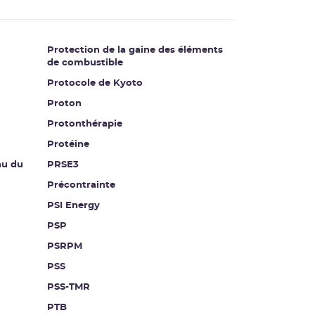
Protection de la gaine des éléments
de combustible
Protocole de Kyoto
Proton
Protonthérapie
Protéine
au du
PRSE3
Précontrainte
PSI Energy
PSP
PSRPM
PSS
PSS-TMR
PTB