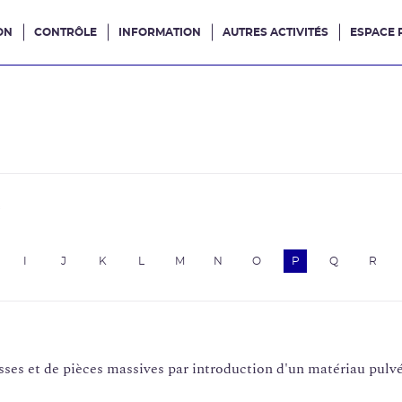
ON
CONTRÔLE
INFORMATION
AUTRES ACTIVITÉS
ESPACE 
e site
e
I
J
K
L
M
N
O
P
Q
R
ses et de pièces massives par introduction d'un matériau pulv