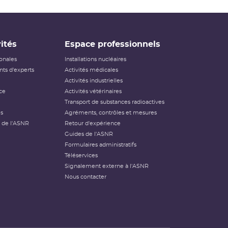
ités
Espace professionnels
ionales
Installations nucléaires
ts d'experts
Activités médicales
Activités industrielles
ce
Activités vétérinaires
Transport de substances radioactives
és
Agréments, contrôles et mesures
 de l'ASNR
Retour d'expérience
Guides de l'ASNR
Formulaires administratifs
Téléservices
Signalement externe à l'ASNR
Nous contacter