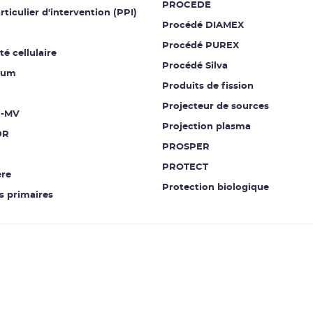
PROCEDE
rticulier d'intervention (PPI)
Procédé DIAMEX
Procédé PUREX
té cellulaire
Procédé Silva
ium
Produits de fission
Projecteur de sources
-MV
Projection plasma
DR
PROSPER
PROTECT
re
Protection biologique
 primaires