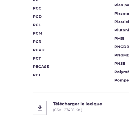
PC
Plan pa
PCC
Plasma
PCD
Plastici
PCL
Pluton
PCM
PMSI
PCR
PNGDR
PCRD
PNGM
PCT
PNSE
PEGASE
Polymè
PET
Pompes
Télécharger le lexique
(CSV - 274.18 Ko )