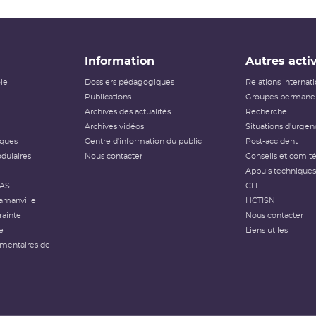
Information
Autres activ
ôle
Dossiers pédagogiques
Relations internat
Publications
Groupes permanen
Archives des actualités
Recherche
Archives vidéos
Situations d'urgen
iques
Centre d'information du public
Post-accident
dulaires
Nous contacter
Conseils et comit
Appuis techniques
FAS
CLI
amanville
HCTISN
rainte
Nous contacter
e
Liens utiles
émentaires de