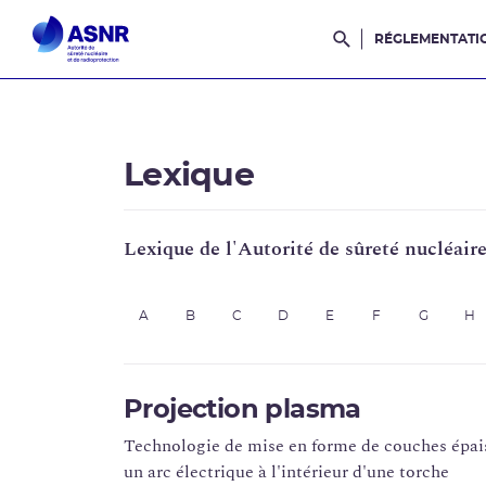
RÉGLEMENTATI
Rechercher dans l
Lexique
Lexique de l'Autorité de sûreté nucléair
A
B
C
D
E
F
G
H
Projection plasma
Technologie de mise en forme de couches épais
un arc électrique à l'intérieur d'une torche