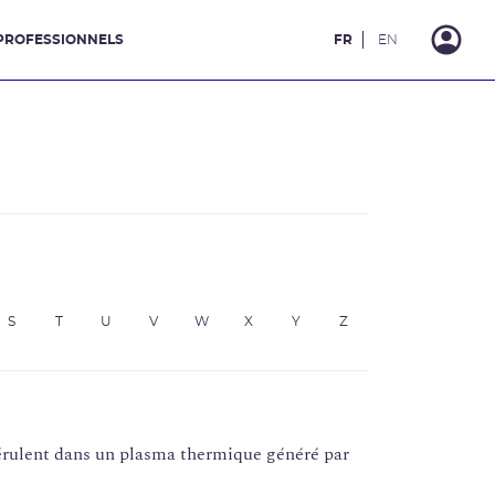
PROFESSIONNELS
FR
EN
S
T
U
V
W
X
Y
Z
érulent dans un plasma thermique généré par