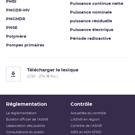
PMSI
Puissance continue nette
PNGDR-MV
Puissance nominale
PNGMDR
puissance résiduelle
PNSE
Puissance électrique
Polymère
Période radioactive
Pompes primaires
Télécharger le lexique
(CSV - 274.18 Ko )
Réglementation
Contrôle
La réglementation
Actualités du contrôle
Bulletin officiel de l'ASNR
L'ASNR en région
L’association des publics
Contrôle de l'ASNR
Consultations du public
INES et ASN-SFRO