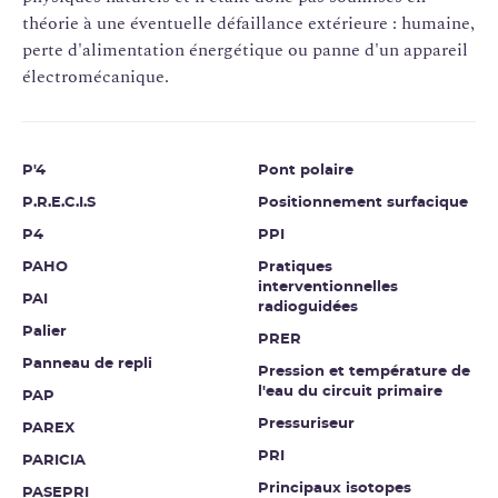
théorie à une éventuelle défaillance extérieure : humaine,
perte d'alimentation énergétique ou panne d'un appareil
électromécanique.
P'4
Pont polaire
P.R.E.C.I.S
Positionnement surfacique
P4
PPI
PAHO
Pratiques
interventionnelles
PAI
radioguidées
Palier
PRER
Panneau de repli
Pression et température de
l'eau du circuit primaire
PAP
Pressuriseur
PAREX
PRI
PARICIA
Principaux isotopes
PASEPRI