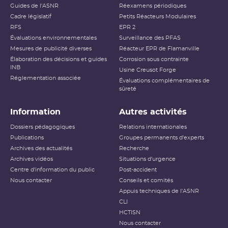
Guides de l'ASNR
Réexamens périodiques
Cadre législatif
Petits Réacteurs Modulaires
RFS
EPR 2
Évaluations environnementales
Surveillance des PFAS
Mesures de publicité diverses
Réacteur EPR de Flamanville
Élaboration des décisions et guides
Corrosion sous contrainte
INB
Usine Creusot Forge
Réglementation associée
Évaluations complémentaires de
sûreté
Information
Autres activités
Dossiers pédagogiques
Relations internationales
Publications
Groupes permanents d'experts
Archives des actualités
Recherche
Archives vidéos
Situations d'urgence
Centre d'information du public
Post-accident
Nous contacter
Conseils et comités
Appuis techniques de l'ASNR
CLI
HCTISN
Nous contacter