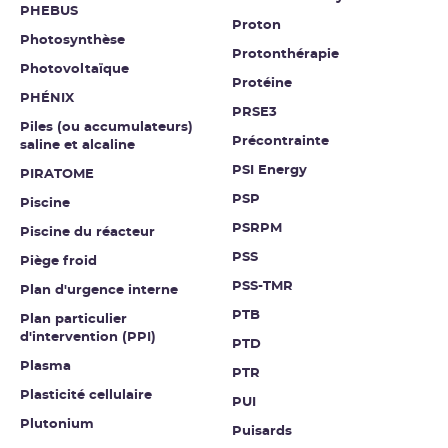
PHEBUS
Proton
Photosynthèse
Protonthérapie
Photovoltaïque
Protéine
PHÉNIX
PRSE3
Piles (ou accumulateurs)
Précontrainte
saline et alcaline
PSI Energy
PIRATOME
PSP
Piscine
PSRPM
Piscine du réacteur
PSS
Piège froid
PSS-TMR
Plan d'urgence interne
PTB
Plan particulier
d'intervention (PPI)
PTD
Plasma
PTR
Plasticité cellulaire
PUI
Plutonium
Puisards