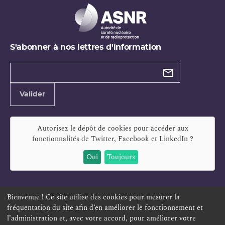
S'abonner à nos lettres d'information
Types de
newsletter
Adresse
Valider
e-
mail
Autorisez le dépôt de cookies pour accéder aux
fonctionnalités de
Twitter, Facebook et LinkedIn
?
Oui
Toujours
Bienvenue ! Ce site utilise des cookies pour mesurer la
fréquentation du site afin d’en améliorer le fonctionnement et
ESPACE PERSONNEL
OFFRES D'EMPLOI
SIGNALEMENT
l’administration et, avec votre accord, pour améliorer votre
TÉLÉSERVICES
PLAN DU SITE
LEXIQUE