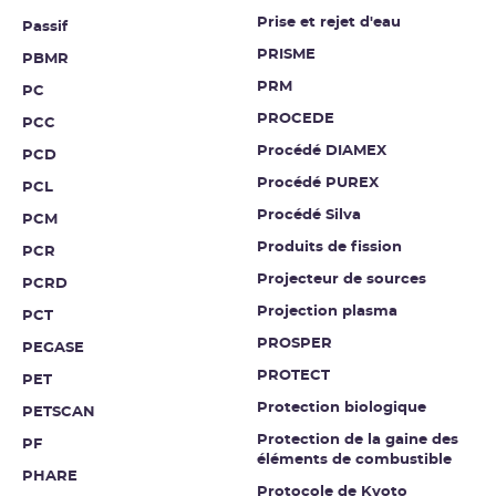
Prise et rejet d'eau
Passif
PRISME
PBMR
PRM
PC
PROCEDE
PCC
Procédé DIAMEX
PCD
Procédé PUREX
PCL
Procédé Silva
PCM
Produits de fission
PCR
Projecteur de sources
PCRD
Projection plasma
PCT
PROSPER
PEGASE
PROTECT
PET
Protection biologique
PETSCAN
Protection de la gaine des
PF
éléments de combustible
PHARE
Protocole de Kyoto