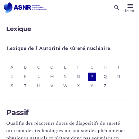
Recherche
Menu
Lexique
Lexique de l'Autorité de sûreté nucléaire
A
B
C
D
E
F
G
H
I
J
K
L
M
N
O
P
Q
R
S
T
U
V
W
X
Y
Z
Passif
Qualifie des réacteurs dotés de dispositifs de sûreté
utilisant des technologies misant sur des phénomènes
physiques naturels et n'étant donc pas soumises en