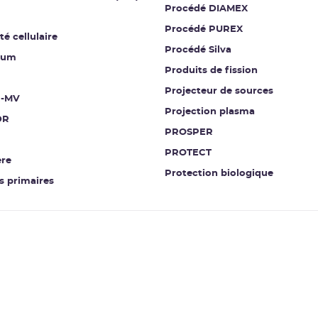
Procédé DIAMEX
Procédé PUREX
té cellulaire
Procédé Silva
ium
Produits de fission
Projecteur de sources
-MV
Projection plasma
DR
PROSPER
PROTECT
re
Protection biologique
 primaires