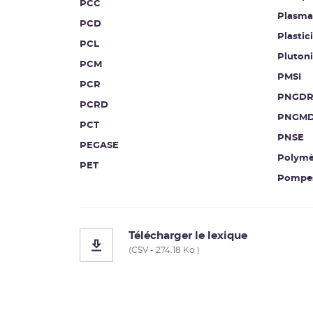
PCC
Plasma
PCD
Plastici
PCL
Pluton
PCM
PMSI
PCR
PNGDR
PCRD
PNGM
PCT
PNSE
PEGASE
Polymè
PET
Pompes
Télécharger le lexique
(CSV - 274.18 Ko )