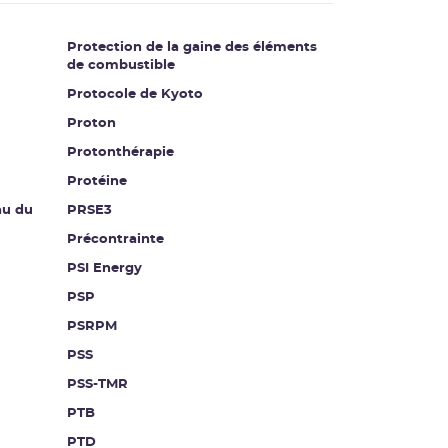
Protection de la gaine des éléments
de combustible
Protocole de Kyoto
Proton
Protonthérapie
Protéine
au du
PRSE3
Précontrainte
PSI Energy
PSP
PSRPM
PSS
PSS-TMR
PTB
PTD