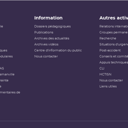
Information
Autres activ
ôle
Dossiers pédagogiques
Relations internat
Publications
Groupes permanen
Archives des actualités
Recherche
Archives vidéos
Situations d'urgen
iques
Centre d'information du public
Post-accident
dulaires
Nous contacter
Conseils et comit
Appuis techniques
FAS
CLI
amanville
HCTISN
rainte
Nous contacter
e
Liens utiles
émentaires de