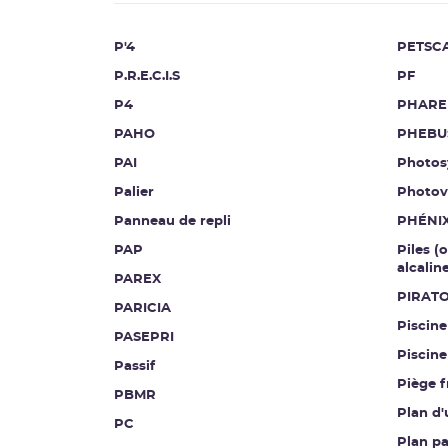
P'4
PETSC
P.R.E.C.I.S
PF
P4
PHARE
PAHO
PHEBU
PAI
Photos
Palier
Photov
Panneau de repli
PHÉNI
PAP
Piles (
alcalin
PAREX
PIRAT
PARICIA
Piscine
PASEPRI
Piscine
Passif
Piège f
PBMR
Plan d'
PC
Plan pa