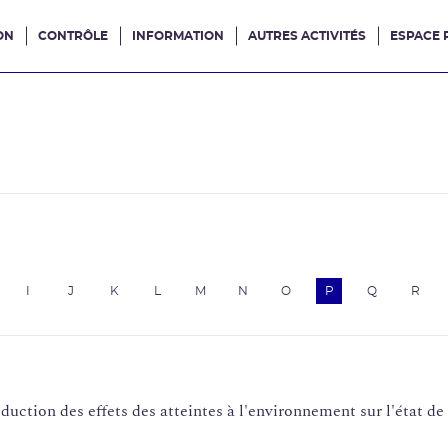
ON
CONTRÔLE
INFORMATION
AUTRES ACTIVITÉS
ESPACE 
e site
e
I
J
K
L
M
N
O
P
Q
R
ction des effets des atteintes à l'environnement sur l'état de 