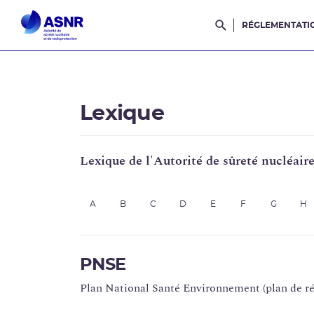
RÉGLEMENTATI
Rechercher dans l
Lexique
Lexique de l'Autorité de sûreté nucléair
A
B
C
D
E
F
G
H
PNSE
Plan National Santé Environnement (plan de rédu