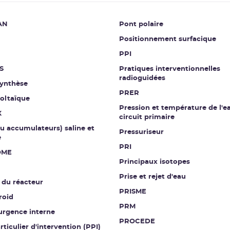
AN
Pont polaire
Positionnement surfacique
PPI
S
Pratiques interventionnelles
radioguidées
ynthèse
PRER
oltaïque
Pression et température de l'e
X
circuit primaire
ou accumulateurs) saline et
Pressuriseur
e
PRI
OME
Principaux isotopes
Prise et rejet d'eau
 du réacteur
PRISME
roid
PRM
urgence interne
PROCEDE
rticulier d'intervention (PPI)