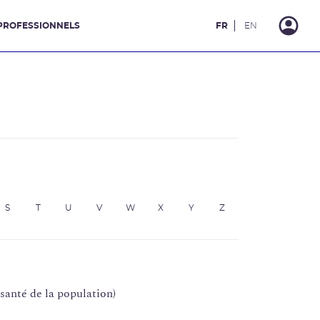
PROFESSIONNELS
FR
EN
S
T
U
V
W
X
Y
Z
santé de la population)