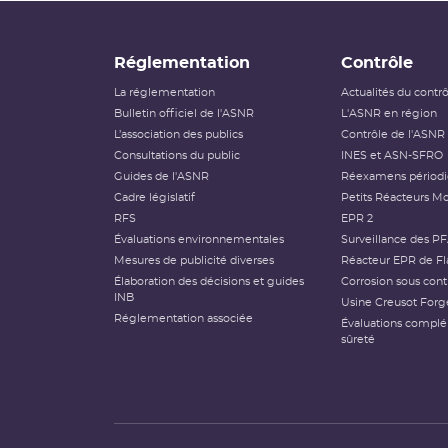
Réglementation
Contrôle
La réglementation
Actualités du contr
Bulletin officiel de l'ASNR
L'ASNR en région
L’association des publics
Contrôle de l'ASNR
Consultations du public
INES et ASN-SFRO
Guides de l'ASNR
Réexamens périod
Cadre législatif
Petits Réacteurs Mo
RFS
EPR 2
Évaluations environnementales
Surveillance des P
Mesures de publicité diverses
Réacteur EPR de Fl
Élaboration des décisions et guides
Corrosion sous cont
INB
Usine Creusot Forg
Réglementation associée
Évaluations compl
sûreté