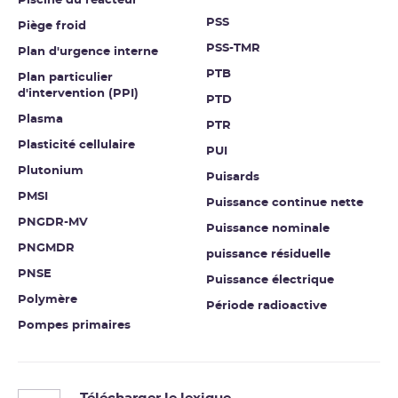
Piscine du réacteur
PSS
Piège froid
PSS-TMR
Plan d'urgence interne
PTB
Plan particulier
d'intervention (PPI)
PTD
Plasma
PTR
Plasticité cellulaire
PUI
Plutonium
Puisards
PMSI
Puissance continue nette
PNGDR-MV
Puissance nominale
PNGMDR
puissance résiduelle
PNSE
Puissance électrique
Polymère
Période radioactive
Pompes primaires