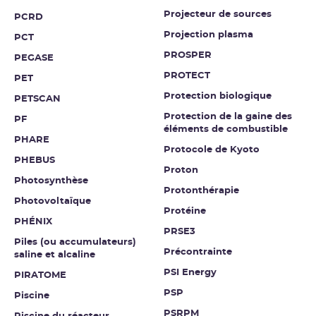
Projecteur de sources
PCRD
Projection plasma
PCT
PROSPER
PEGASE
PROTECT
PET
Protection biologique
PETSCAN
Protection de la gaine des
PF
éléments de combustible
PHARE
Protocole de Kyoto
PHEBUS
Proton
Photosynthèse
Protonthérapie
Photovoltaïque
Protéine
PHÉNIX
PRSE3
Piles (ou accumulateurs)
Précontrainte
saline et alcaline
PSI Energy
PIRATOME
PSP
Piscine
PSRPM