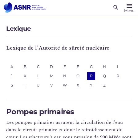
Recherche
Menu
Lexique
Lexique de l'Autorité de sûreté nucléaire
A
B
C
D
E
F
G
H
I
J
K
L
M
N
O
P
Q
R
S
T
U
V
W
X
Y
Z
Pompes primaires
Les pompes primaires assurent la circulation de l'eau
dans le circuit primaire et donc le refroidissement du
cœur. Les réacteurs à eau sous pression de 900 MWe sont