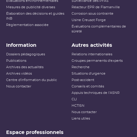
Évaluations environnementales
Surveillance des PFAS
Mesures de publicité diverses
Réacteur EPR de Flamanville
Élaboration des décisions et guides
Corrosion sous contrainte
INB
Usine Creusot Forge
Réglementation associée
Évaluations complémentaires de
sûreté
Information
Autres activités
Dossiers pédagogiques
Relations internationales
Publications
Groupes permanents d'experts
Archives des actualités
Recherche
Archives vidéos
Situations d'urgence
Centre d'information du public
Post-accident
Nous contacter
Conseils et comités
Appuis techniques de l'ASNR
CLI
HCTISN
Nous contacter
Liens utiles
Espace professionnels