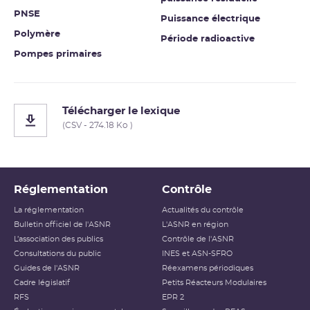
PNSE
Puissance électrique
Polymère
Période radioactive
Pompes primaires
Télécharger le lexique
(CSV - 274.18 Ko )
Réglementation
Contrôle
La réglementation
Actualités du contrôle
Bulletin officiel de l'ASNR
L'ASNR en région
L’association des publics
Contrôle de l'ASNR
Consultations du public
INES et ASN-SFRO
Guides de l'ASNR
Réexamens périodiques
Cadre législatif
Petits Réacteurs Modulaires
RFS
EPR 2