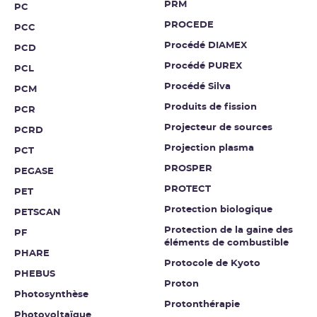
PRM
PC
PROCEDE
PCC
Procédé DIAMEX
PCD
Procédé PUREX
PCL
Procédé Silva
PCM
Produits de fission
PCR
Projecteur de sources
PCRD
Projection plasma
PCT
PROSPER
PEGASE
PROTECT
PET
Protection biologique
PETSCAN
Protection de la gaine des
PF
éléments de combustible
PHARE
Protocole de Kyoto
PHEBUS
Proton
Photosynthèse
Protonthérapie
Photovoltaïque