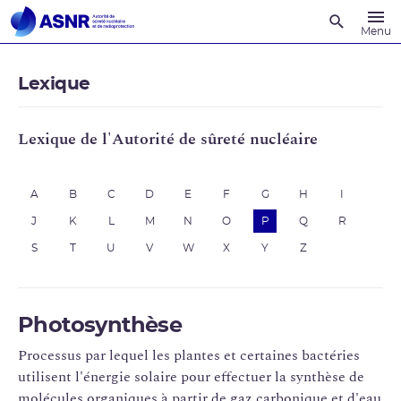
Recherche
Menu
Lexique
Lexique de l'Autorité de sûreté nucléaire
A
B
C
D
E
F
G
H
I
J
K
L
M
N
O
P
Q
R
S
T
U
V
W
X
Y
Z
Photosynthèse
Processus par lequel les plantes et certaines bactéries
utilisent l'énergie solaire pour effectuer la synthèse de
molécules organiques à partir de gaz carbonique et d'eau