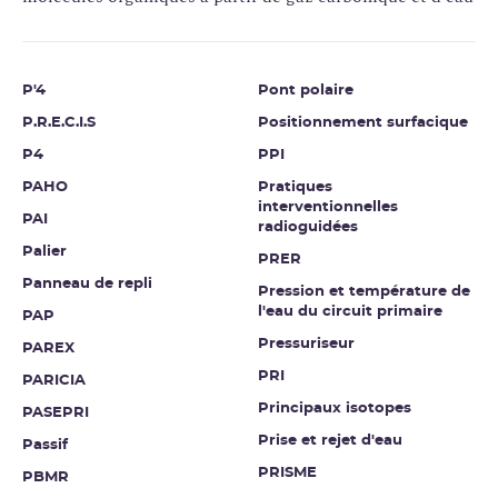
P'4
Pont polaire
P.R.E.C.I.S
Positionnement surfacique
P4
PPI
PAHO
Pratiques
interventionnelles
PAI
radioguidées
Palier
PRER
Panneau de repli
Pression et température de
l'eau du circuit primaire
PAP
Pressuriseur
PAREX
PRI
PARICIA
Principaux isotopes
PASEPRI
Prise et rejet d'eau
Passif
PRISME
PBMR