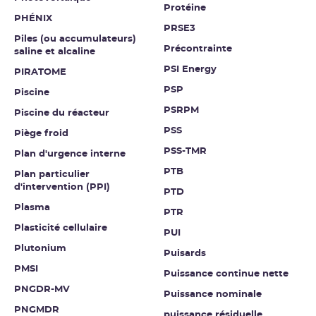
Protéine
PHÉNIX
PRSE3
Piles (ou accumulateurs)
Précontrainte
saline et alcaline
PSI Energy
PIRATOME
PSP
Piscine
PSRPM
Piscine du réacteur
PSS
Piège froid
PSS-TMR
Plan d'urgence interne
PTB
Plan particulier
d'intervention (PPI)
PTD
Plasma
PTR
Plasticité cellulaire
PUI
Plutonium
Puisards
PMSI
Puissance continue nette
PNGDR-MV
Puissance nominale
PNGMDR
puissance résiduelle