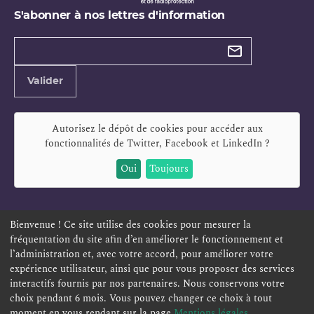
S'abonner à nos lettres d'information
Types de
newsletter
Adresse
Valider
e-
mail
Autorisez le dépôt de cookies pour accéder aux
fonctionnalités de
Twitter, Facebook et LinkedIn
?
Oui
Toujours
Bienvenue ! Ce site utilise des cookies pour mesurer la
fréquentation du site afin d’en améliorer le fonctionnement et
ESPACE PERSONNEL
OFFRES D'EMPLOI
SIGNALEMENT
l’administration et, avec votre accord, pour améliorer votre
TÉLÉSERVICES
PLAN DU SITE
LEXIQUE
expérience utilisateur, ainsi que pour vous proposer des services
ACCESSIBILITÉ
POLITIQUE DE CONFIDENTIALITÉ
interactifs fournis par nos partenaires. Nous conservons votre
choix pendant 6 mois. Vous pouvez changer ce choix à tout
MENTIONS LÉGALES
CONTACT
moment en vous rendant sur la page
Mentions légales