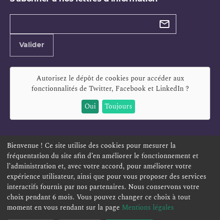
Types de
newsletter
Adresse
Valider
e-
mail
Autorisez le dépôt de cookies pour accéder aux
fonctionnalités de
Twitter, Facebook et LinkedIn
?
Oui
Toujours
Bienvenue ! Ce site utilise des cookies pour mesurer la
fréquentation du site afin d’en améliorer le fonctionnement et
ESPACE PERSONNEL
OFFRES D'EMPLOI
SIGNALEMENT
l’administration et, avec votre accord, pour améliorer votre
TÉLÉSERVICES
PLAN DU SITE
LEXIQUE
expérience utilisateur, ainsi que pour vous proposer des services
ACCESSIBILITÉ
POLITIQUE DE CONFIDENTIALITÉ
interactifs fournis par nos partenaires. Nous conservons votre
choix pendant 6 mois. Vous pouvez changer ce choix à tout
MENTIONS LÉGALES
CONTACT
moment en vous rendant sur la page
Mentions légales