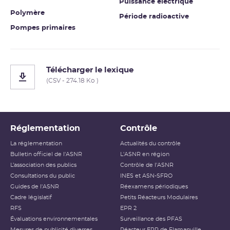
Puissance électrique
Polymère
Période radioactive
Pompes primaires
Télécharger le lexique
(CSV - 274.18 Ko )
Réglementation
Contrôle
La réglementation
Actualités du contrôle
Bulletin officiel de l'ASNR
L'ASNR en région
L’association des publics
Contrôle de l'ASNR
Consultations du public
INES et ASN-SFRO
Guides de l'ASNR
Réexamens périodiques
Cadre législatif
Petits Réacteurs Modulaires
RFS
EPR 2
Évaluations environnementales
Surveillance des PFAS
Mesures de publicité diverses
Réacteur EPR de Flamanville