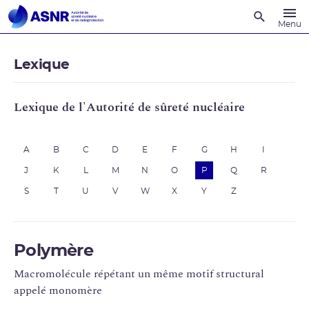
Recherche
Menu
Lexique
Lexique de l'Autorité de sûreté nucléaire
A
B
C
D
E
F
G
H
I
J
K
L
M
N
O
P
Q
R
S
T
U
V
W
X
Y
Z
Polymère
Macromolécule répétant un même motif structural
appelé monomère