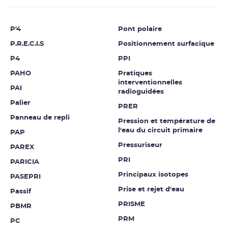
P'4
Pont polaire
P.R.E.C.I.S
Positionnement surfacique
P4
PPI
PAHO
Pratiques
interventionnelles
PAI
radioguidées
Palier
PRER
Panneau de repli
Pression et température de
l'eau du circuit primaire
PAP
Pressuriseur
PAREX
PRI
PARICIA
Principaux isotopes
PASEPRI
Prise et rejet d'eau
Passif
PRISME
PBMR
PRM
PC