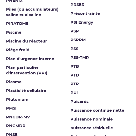
PHÉNIX
PRSE3
Piles (ou accumulateurs)
Précontrainte
saline et alcaline
PSI Energy
PIRATOME
PSP
Piscine
PSRPM
Piscine du réacteur
PSS
Piège froid
PSS-TMR
Plan d'urgence interne
PTB
Plan particulier
d'intervention (PPI)
PTD
Plasma
PTR
Plasticité cellulaire
PUI
Plutonium
Puisards
PMSI
Puissance continue nette
PNGDR-MV
Puissance nominale
PNGMDR
puissance résiduelle
PNSE