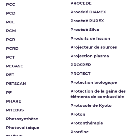
PROCEDE
PCC
Procédé DIAMEX
PCD
Procédé PUREX
PCL
Procédé Silva
PCM
Produits de fission
PCR
Projecteur de sources
PCRD
Projection plasma
PCT
PROSPER
PEGASE
PROTECT
PET
Protection biologique
PETSCAN
Protection de la gaine des
PF
éléments de combustible
PHARE
Protocole de Kyoto
PHEBUS
Proton
Photosynthèse
Protonthérapie
Photovoltaïque
Protéine