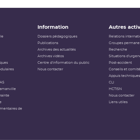
Information
Autres activ
ôle
Dossiers pédagogiques
Relations internat
Publications
Groupes permanen
Archives des actualités
Recherche
Archives vidéos
Situations d'urgen
iques
Centre d'information du public
Post-accident
dulaires
Nous contacter
Conseils et comit
Appuis techniques
FAS
CLI
amanville
HCTISN
rainte
Nous contacter
e
Liens utiles
émentaires de