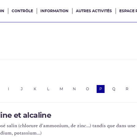
ON
CONTRÔLE
INFORMATION
AUTRES ACTIVITÉS
ESPACE 
e site
e
I
J
K
L
M
N
O
P
Q
R
ine et alcaline
sé salin (chlorure d'ammonium, de zinc...) tandis que dans une p
odium, potassium...)