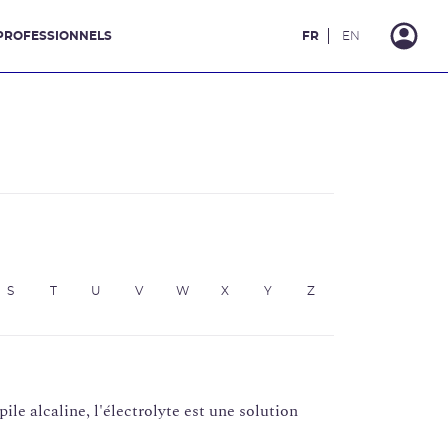
PROFESSIONNELS
FR
EN
S
T
U
V
W
X
Y
Z
ile alcaline, l'électrolyte est une solution