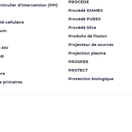
PROCEDE
rticulier d'intervention (PPI)
Procédé DIAMEX
Procédé PUREX
té cellulaire
Procédé Silva
ium
Produits de fission
Projecteur de sources
-MV
Projection plasma
DR
PROSPER
PROTECT
re
Protection biologique
 primaires