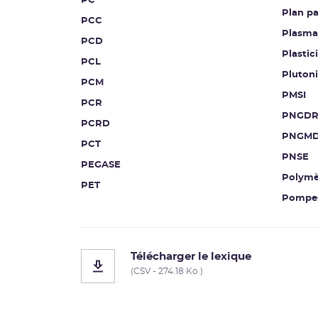
PC
Plan pa
PCC
Plasma
PCD
Plastici
PCL
Pluton
PCM
PMSI
PCR
PNGDR
PCRD
PNGM
PCT
PNSE
PEGASE
Polymè
PET
Pompes
Télécharger le lexique
(CSV - 274.18 Ko )