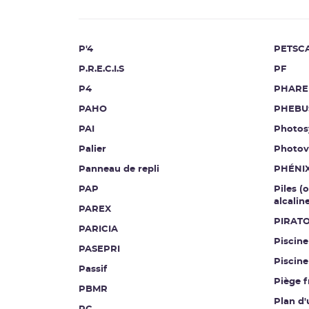
P'4
PETSC
P.R.E.C.I.S
PF
P4
PHARE
PAHO
PHEBU
PAI
Photos
Palier
Photov
Panneau de repli
PHÉNI
PAP
Piles (
alcalin
PAREX
PIRAT
PARICIA
Piscine
PASEPRI
Piscine
Passif
Piège f
PBMR
Plan d'