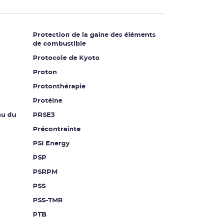
Protection de la gaine des éléments
de combustible
Protocole de Kyoto
Proton
Protonthérapie
Protéine
au du
PRSE3
Précontrainte
PSI Energy
PSP
PSRPM
PSS
PSS-TMR
PTB