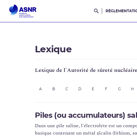
RÉGLEMENTATI
Rechercher dans l
Lexique
Lexique de l'Autorité de sûreté nucléair
A
B
C
D
E
F
G
H
Piles (ou accumulateurs) sal
Dans une pile saline, l'électrolyte est un compo
basique contenant un métal alcalin (lithium, s