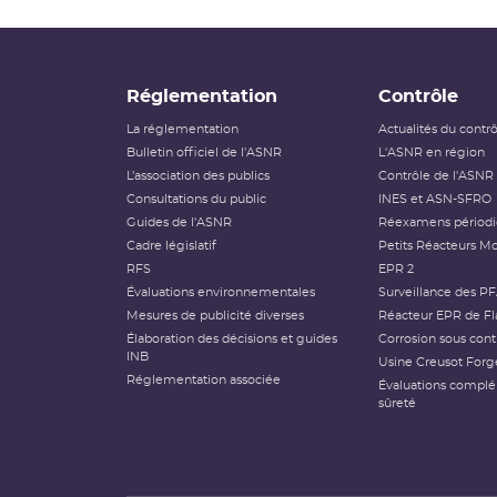
Réglementation
Contrôle
La réglementation
Actualités du contr
Bulletin officiel de l'ASNR
L'ASNR en région
L’association des publics
Contrôle de l'ASNR
Consultations du public
INES et ASN-SFRO
Guides de l'ASNR
Réexamens périod
Cadre législatif
Petits Réacteurs Mo
RFS
EPR 2
Évaluations environnementales
Surveillance des P
Mesures de publicité diverses
Réacteur EPR de Fl
Élaboration des décisions et guides
Corrosion sous cont
INB
Usine Creusot Forg
Réglementation associée
Évaluations compl
sûreté