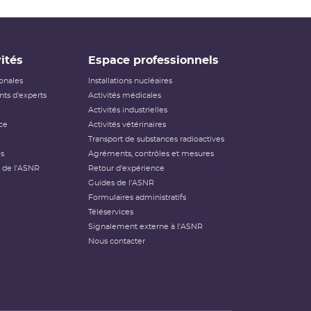
ités
Espace professionnels
ionales
Installations nucléaires
ts d'experts
Activités médicales
Activités industrielles
ce
Activités vétérinaires
Transport de substances radioactives
és
Agréments, contrôles et mesures
 de l'ASNR
Retour d'expérience
Guides de l'ASNR
Formulaires administratifs
Téléservices
Signalement externe à l'ASNR
Nous contacter