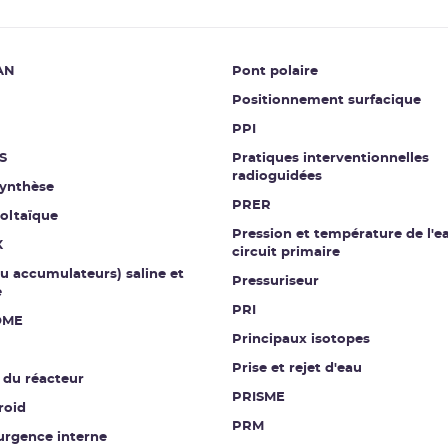
AN
Pont polaire
Positionnement surfacique
PPI
S
Pratiques interventionnelles
radioguidées
ynthèse
PRER
oltaïque
Pression et température de l'e
X
circuit primaire
ou accumulateurs) saline et
Pressuriseur
e
PRI
OME
Principaux isotopes
Prise et rejet d'eau
 du réacteur
PRISME
roid
PRM
urgence interne