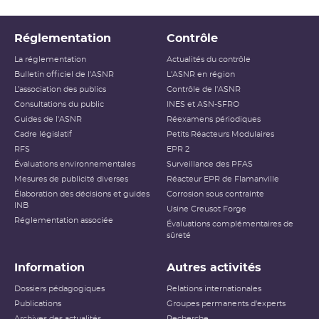
Réglementation
Contrôle
La réglementation
Actualités du contrôle
Bulletin officiel de l'ASNR
L'ASNR en région
L’association des publics
Contrôle de l'ASNR
Consultations du public
INES et ASN-SFRO
Guides de l'ASNR
Réexamens périodiques
Cadre législatif
Petits Réacteurs Modulaires
RFS
EPR 2
Évaluations environnementales
Surveillance des PFAS
Mesures de publicité diverses
Réacteur EPR de Flamanville
Élaboration des décisions et guides
Corrosion sous contrainte
INB
Usine Creusot Forge
Réglementation associée
Évaluations complémentaires de
sûreté
Information
Autres activités
Dossiers pédagogiques
Relations internationales
Publications
Groupes permanents d'experts
Archives des actualités
Recherche