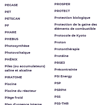
PROSPER
PEGASE
PROTECT
PET
Protection biologique
PETSCAN
Protection de la gaine des
PF
éléments de combustible
PHARE
Protocole de Kyoto
PHEBUS
Proton
Photosynthèse
Protonthérapie
Photovoltaïque
Protéine
PHÉNIX
PRSE3
Piles (ou accumulateurs)
Précontrainte
saline et alcaline
PSI Energy
PIRATOME
PSP
Piscine
PSRPM
Piscine du réacteur
PSS
Piège froid
PSS-TMR
Plan d'urgence interne