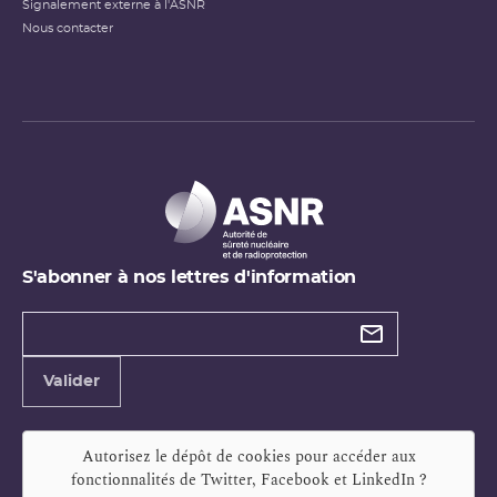
Signalement externe à l'ASNR
Nous contacter
S'abonner à nos lettres d'information
Types de
newsletter
Adresse
Valider
e-
mail
Autorisez le dépôt de cookies pour accéder aux
fonctionnalités de
Twitter, Facebook et LinkedIn
?