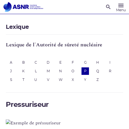
Recherche
Menu
Lexique
Lexique de l'Autorité de sûreté nucléaire
A
B
C
D
E
F
G
H
I
J
K
L
M
N
O
P
Q
R
S
T
U
V
W
X
Y
Z
Pressuriseur