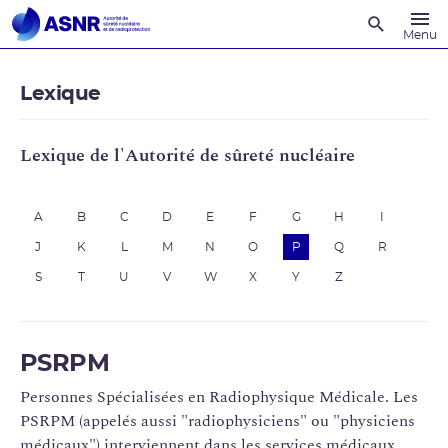
Recherche
Menu
Lexique
Lexique de l'Autorité de sûreté nucléaire
A
B
C
D
E
F
G
H
I
J
K
L
M
N
O
P
Q
R
S
T
U
V
W
X
Y
Z
PSRPM
Personnes Spécialisées en Radiophysique Médicale. Les
PSRPM (appelés aussi "radiophysiciens" ou "physiciens
médicaux") interviennent dans les services médicaux