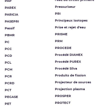
l'eau du circuit primaire
PAP
Pressuriseur
PAREX
PRI
PARICIA
Principaux isotopes
PASEPRI
Prise et rejet d'eau
Passif
PRISME
PBMR
PRM
PC
PROCEDE
PCC
Procédé DIAMEX
PCD
Procédé PUREX
PCL
Procédé Silva
PCM
Produits de fission
PCR
Projecteur de sources
PCRD
Projection plasma
PCT
PROSPER
PEGASE
PROTECT
PET