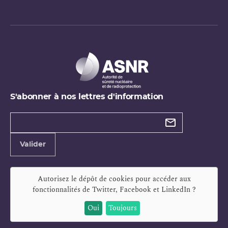
S'abonner à nos lettres d'information
Types de
newsletter
Adresse
Valider
e-
mail
Autorisez le dépôt de cookies pour accéder aux
fonctionnalités de
Twitter, Facebook et LinkedIn
?
Oui
Toujours