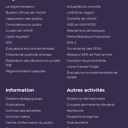
La réglementation
Actualités du contrôle
Bulletin officiel de l'ASNR
L'ASNR en région
L’association des publics
Contrôle de l'ASNR
Consultations du public
INES et ASN-SFRO
Guides de l'ASNR
Réexamens périodiques
Cadre législatif
Petits Réacteurs Modulaires
RFS
EPR 2
Évaluations environnementales
Surveillance des PFAS
Mesures de publicité diverses
Réacteur EPR de Flamanville
Élaboration des décisions et guides
Corrosion sous contrainte
INB
Usine Creusot Forge
Réglementation associée
Évaluations complémentaires de
sûreté
Information
Autres activités
Dossiers pédagogiques
Relations internationales
Publications
Groupes permanents d'experts
Archives des actualités
Recherche
Archives vidéos
Situations d'urgence
Centre d'information du public
Post-accident