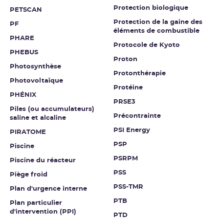
Protection biologique
PETSCAN
Protection de la gaine des
PF
éléments de combustible
PHARE
Protocole de Kyoto
PHEBUS
Proton
Photosynthèse
Protonthérapie
Photovoltaïque
Protéine
PHÉNIX
PRSE3
Piles (ou accumulateurs)
Précontrainte
saline et alcaline
PSI Energy
PIRATOME
PSP
Piscine
PSRPM
Piscine du réacteur
PSS
Piège froid
PSS-TMR
Plan d'urgence interne
PTB
Plan particulier
d'intervention (PPI)
PTD