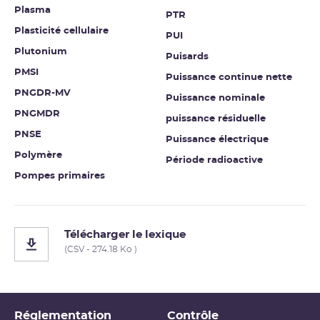
Plasma
PTR
Plasticité cellulaire
PUI
Plutonium
Puisards
PMSI
Puissance continue nette
PNGDR-MV
Puissance nominale
PNGMDR
puissance résiduelle
PNSE
Puissance électrique
Polymère
Période radioactive
Pompes primaires
Télécharger le lexique
(CSV - 274.18 Ko )
Réglementation
Contrôle