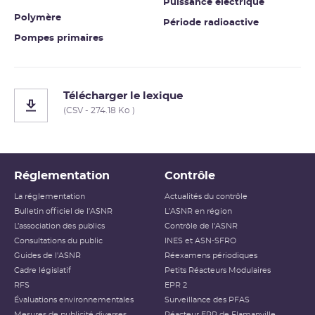
Puissance électrique
Polymère
Période radioactive
Pompes primaires
Télécharger le lexique
(CSV - 274.18 Ko )
Réglementation
Contrôle
La réglementation
Actualités du contrôle
Bulletin officiel de l'ASNR
L'ASNR en région
L’association des publics
Contrôle de l'ASNR
Consultations du public
INES et ASN-SFRO
Guides de l'ASNR
Réexamens périodiques
Cadre législatif
Petits Réacteurs Modulaires
RFS
EPR 2
Évaluations environnementales
Surveillance des PFAS
Mesures de publicité diverses
Réacteur EPR de Flamanville