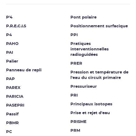
P'4
Pont polaire
P.R.E.C.I.S
Positionnement surfacique
P4
PPI
PAHO
Pratiques
interventionnelles
PAI
radioguidées
Palier
PRER
Panneau de repli
Pression et température de
l'eau du circuit primaire
PAP
Pressuriseur
PAREX
PRI
PARICIA
Principaux isotopes
PASEPRI
Prise et rejet d'eau
Passif
PRISME
PBMR
PRM
PC