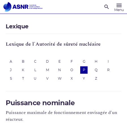
Recherche
Menu
Lexique
Lexique de l'Autorité de sûreté nucléaire
A
B
C
D
E
F
G
H
I
J
K
L
M
N
O
P
Q
R
S
T
U
V
W
X
Y
Z
Puissance nominale
Puissance maximale de fonctionnement envisagée d'un
réacteur.