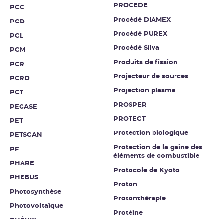
PROCEDE
PCC
Procédé DIAMEX
PCD
Procédé PUREX
PCL
Procédé Silva
PCM
Produits de fission
PCR
Projecteur de sources
PCRD
Projection plasma
PCT
PROSPER
PEGASE
PROTECT
PET
Protection biologique
PETSCAN
Protection de la gaine des
PF
éléments de combustible
PHARE
Protocole de Kyoto
PHEBUS
Proton
Photosynthèse
Protonthérapie
Photovoltaïque
Protéine