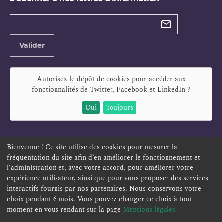
Types de
newsletter
Adresse
Valider
e-
mail
Autorisez le dépôt de cookies pour accéder aux
fonctionnalités de
Twitter, Facebook et LinkedIn
?
Oui
Toujours
Bienvenue ! Ce site utilise des cookies pour mesurer la
fréquentation du site afin d’en améliorer le fonctionnement et
ESPACE PERSONNEL
OFFRES D'EMPLOI
SIGNALEMENT
l’administration et, avec votre accord, pour améliorer votre
TÉLÉSERVICES
PLAN DU SITE
LEXIQUE
expérience utilisateur, ainsi que pour vous proposer des services
ACCESSIBILITÉ
POLITIQUE DE CONFIDENTIALITÉ
interactifs fournis par nos partenaires. Nous conservons votre
choix pendant 6 mois. Vous pouvez changer ce choix à tout
MENTIONS LÉGALES
CONTACT
moment en vous rendant sur la page
Mentions légales