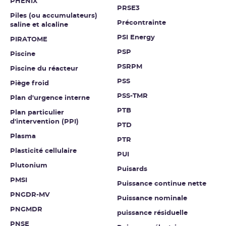
PHÉNIX
PRSE3
Piles (ou accumulateurs)
Précontrainte
saline et alcaline
PSI Energy
PIRATOME
PSP
Piscine
PSRPM
Piscine du réacteur
PSS
Piège froid
PSS-TMR
Plan d'urgence interne
PTB
Plan particulier
d'intervention (PPI)
PTD
Plasma
PTR
Plasticité cellulaire
PUI
Plutonium
Puisards
PMSI
Puissance continue nette
PNGDR-MV
Puissance nominale
PNGMDR
puissance résiduelle
PNSE