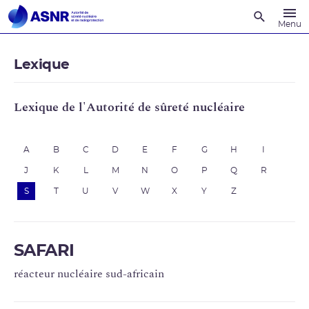
Recherche
Menu
Lexique
Lexique de l'Autorité de sûreté nucléaire
A
B
C
D
E
F
G
H
I
J
K
L
M
N
O
P
Q
R
S
T
U
V
W
X
Y
Z
SAFARI
réacteur nucléaire sud-africain