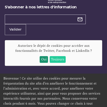
S'abonner à nos lettres d'information
Types de
newsletter
Adresse
Valider
e-
mail
Autorisez le dépôt de cookies pour accéder aux
fonctionnalités de
Twitter, Facebook et LinkedIn
?
Oui
Toujours
Bienvenue ! Ce site utilise des cookies pour mesurer la
fréquentation du site afin d’en améliorer le fonctionnement et
ESPACE PERSONNEL
OFFRES D'EMPLOI
SIGNALEMENT
l’administration et, avec votre accord, pour améliorer votre
TÉLÉSERVICES
PLAN DU SITE
LEXIQUE
expérience utilisateur, ainsi que pour vous proposer des services
ACCESSIBILITÉ
POLITIQUE DE CONFIDENTIALITÉ
interactifs fournis par nos partenaires. Nous conservons votre
choix pendant 6 mois. Vous pouvez changer ce choix à tout
MENTIONS LÉGALES
CONTACT