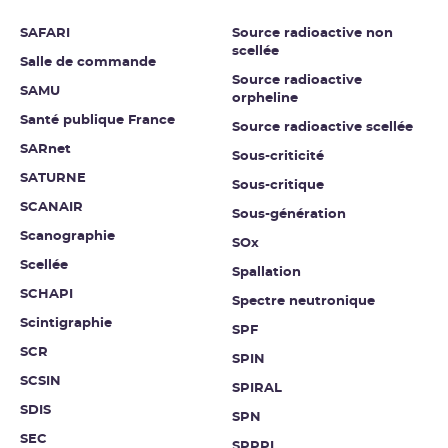
SAFARI
Source radioactive non
scellée
Salle de commande
Source radioactive
SAMU
orpheline
Santé publique France
Source radioactive scellée
SARnet
Sous-criticité
SATURNE
Sous-critique
SCANAIR
Sous-génération
Scanographie
SOx
Scellée
Spallation
SCHAPI
Spectre neutronique
Scintigraphie
SPF
SCR
SPIN
SCSIN
SPIRAL
SDIS
SPN
SEC
SPPPI