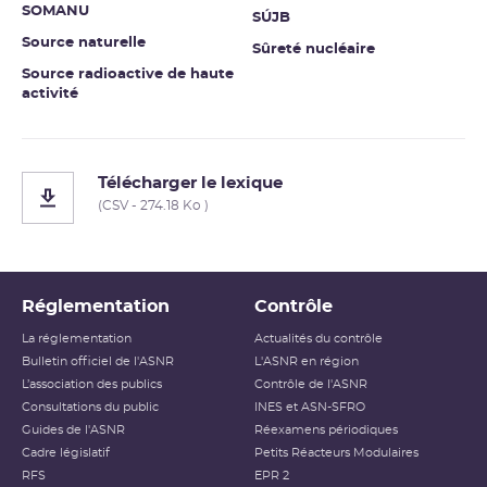
SOMANU
SÚJB
Source naturelle
Sûreté nucléaire
Source radioactive de haute
activité
Télécharger le lexique
(CSV - 274.18 Ko )
Réglementation
Contrôle
La réglementation
Actualités du contrôle
Bulletin officiel de l'ASNR
L'ASNR en région
L’association des publics
Contrôle de l'ASNR
Consultations du public
INES et ASN-SFRO
Guides de l'ASNR
Réexamens périodiques
Cadre législatif
Petits Réacteurs Modulaires
RFS
EPR 2