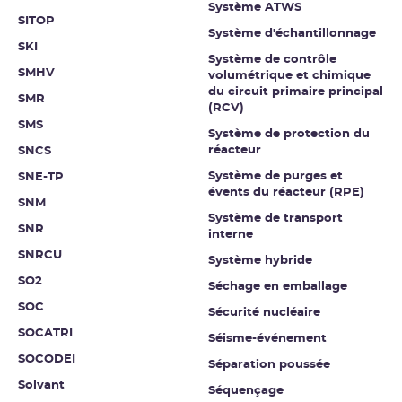
Système ATWS
SITOP
Système d'échantillonnage
SKI
Système de contrôle
SMHV
volumétrique et chimique
du circuit primaire principal
SMR
(RCV)
SMS
Système de protection du
réacteur
SNCS
Système de purges et
SNE-TP
évents du réacteur (RPE)
SNM
Système de transport
SNR
interne
SNRCU
Système hybride
SO2
Séchage en emballage
SOC
Sécurité nucléaire
SOCATRI
Séisme-événement
SOCODEI
Séparation poussée
Solvant
Séquençage