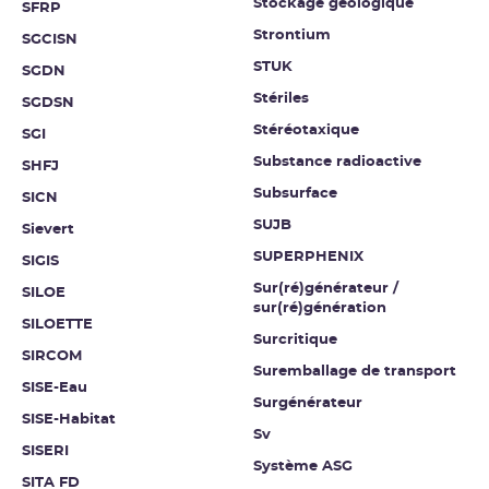
Stockage géologique
SFRP
Strontium
SGCISN
STUK
SGDN
Stériles
SGDSN
Stéréotaxique
SGI
Substance radioactive
SHFJ
Subsurface
SICN
SUJB
Sievert
SUPERPHENIX
SIGIS
Sur(ré)générateur /
SILOE
sur(ré)génération
SILOETTE
Surcritique
SIRCOM
Suremballage de transport
SISE-Eau
Surgénérateur
SISE-Habitat
Sv
SISERI
Système ASG
SITA FD