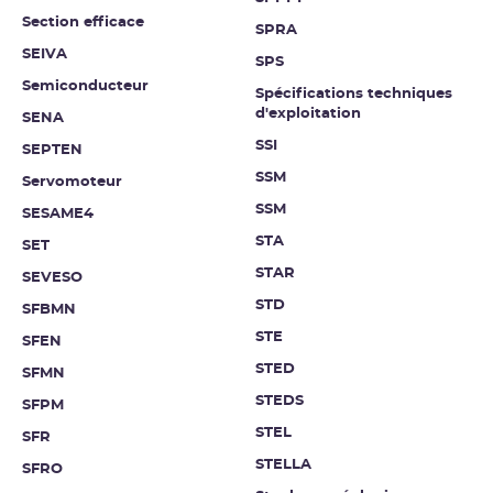
Section efficace
SPRA
SEIVA
SPS
Semiconducteur
Spécifications techniques
d'exploitation
SENA
SSI
SEPTEN
SSM
Servomoteur
SSM
SESAME4
STA
SET
STAR
SEVESO
STD
SFBMN
STE
SFEN
STED
SFMN
STEDS
SFPM
STEL
SFR
STELLA
SFRO