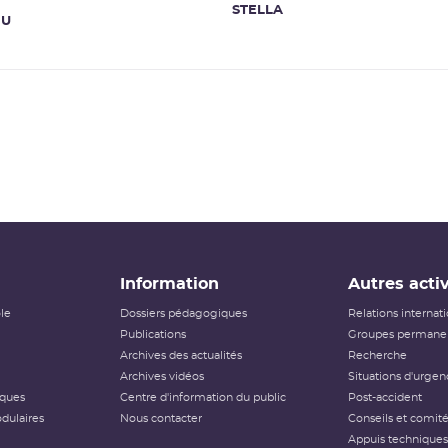
STELLA
NU
Information
Autres activ
ôle
Dossiers pédagogiques
Relations internat
Publications
Groupes permanen
Archives des actualités
Recherche
Archives vidéos
Situations d'urgen
iques
Centre d'information du public
Post-accident
dulaires
Nous contacter
Conseils et comit
Appuis techniques