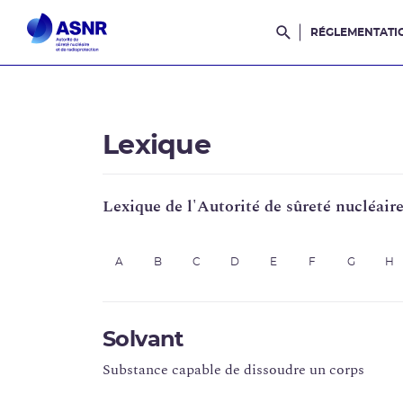
RÉGLEMENTATI
Rechercher dans l
Lexique
Lexique de l'Autorité de sûreté nucléair
A
B
C
D
E
F
G
H
Solvant
Substance capable de dissoudre un corps