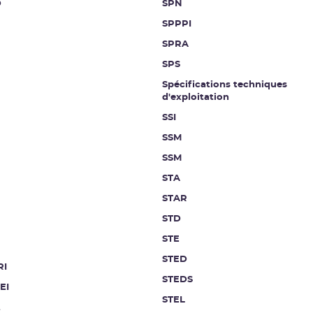
D
SPN
SPPPI
SPRA
SPS
Spécifications techniques
d'exploitation
SSI
SSM
SSM
STA
STAR
STD
STE
STED
RI
STEDS
EI
STEL
t