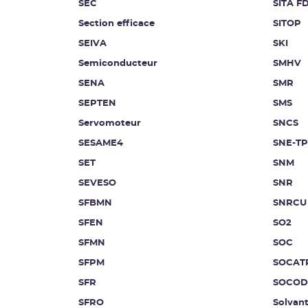
SEC
SITA F
Section efficace
SITOP
SEIVA
SKI
Semiconducteur
SMHV
SENA
SMR
SEPTEN
SMS
Servomoteur
SNCS
SESAME4
SNE-TP
SET
SNM
SEVESO
SNR
SFBMN
SNRCU
SFEN
SO2
SFMN
SOC
SFPM
SOCAT
SFR
SOCOD
SFRO
Solvan