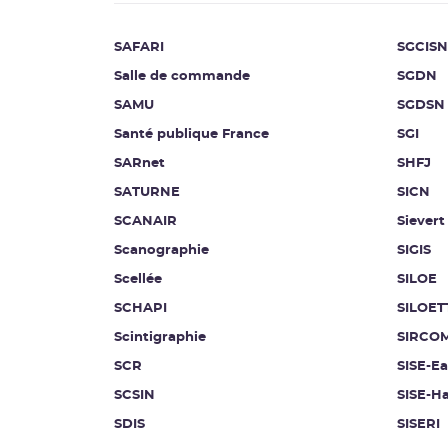
SAFARI
SGCISN
Salle de commande
SGDN
SAMU
SGDSN
Santé publique France
SGI
SARnet
SHFJ
SATURNE
SICN
SCANAIR
Sievert
Scanographie
SIGIS
Scellée
SILOE
SCHAPI
SILOET
Scintigraphie
SIRCO
SCR
SISE-E
SCSIN
SISE-Ha
SDIS
SISERI