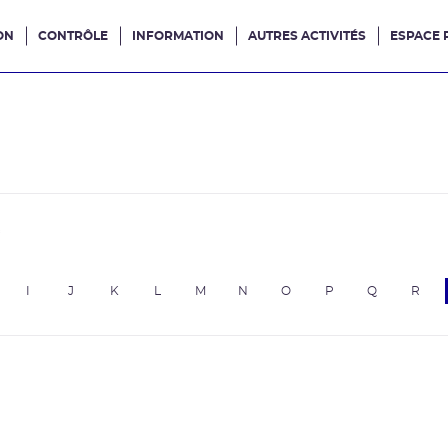
ON
CONTRÔLE
INFORMATION
AUTRES ACTIVITÉS
ESPACE 
e site
e
I
J
K
L
M
N
O
P
Q
R