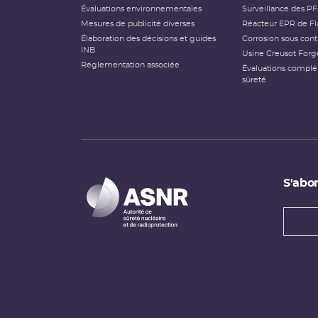
Évaluations environnementales
Surveillance des P
Mesures de publicité diverses
Réacteur EPR de Fl
Élaboration des décisions et guides
Corrosion sous cont
INB
Usine Creusot Forg
Réglementation associée
Évaluations compl
sûreté
S'abon
Types
newsl
Adress
e-
mail