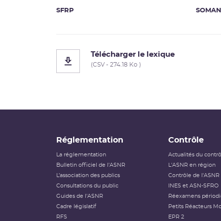
SFRP
SOMA
Télécharger le lexique
(CSV - 274.18 Ko )
Réglementation
Contrôle
La réglementation
Actualités du contr
Bulletin officiel de l'ASNR
L'ASNR en région
L’association des publics
Contrôle de l'ASNR
Consultations du public
INES et ASN-SFRO
Guides de l'ASNR
Réexamens périod
Cadre législatif
Petits Réacteurs Mo
RFS
EPR 2