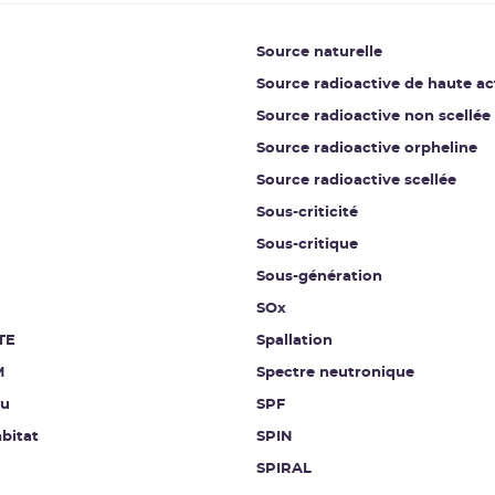
Source naturelle
Source radioactive de haute ac
Source radioactive non scellée
Source radioactive orpheline
Source radioactive scellée
Sous-criticité
Sous-critique
Sous-génération
SOx
TE
Spallation
M
Spectre neutronique
au
SPF
bitat
SPIN
SPIRAL