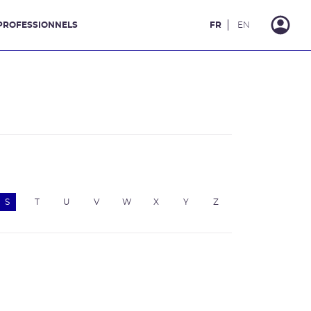
PROFESSIONNELS
FR
EN
S
T
U
V
W
X
Y
Z