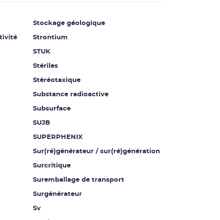
Stockage géologique
tivité
Strontium
STUK
Stériles
Stéréotaxique
Substance radioactive
Subsurface
SUJB
SUPERPHENIX
Sur(ré)générateur / sur(ré)génération
Surcritique
Suremballage de transport
Surgénérateur
Sv