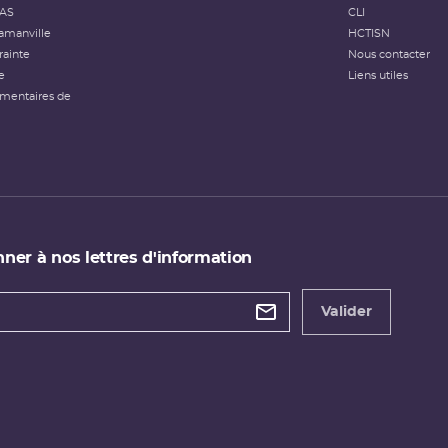
FAS
CLI
amanville
HCTISN
rainte
Nous contacter
e
Liens utiles
émentaires de
ner à nos lettres d'information
 de
etter
Valider
e