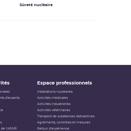
Sûreté nucléaire
ités
Espace professionnels
ionales
Installations nucléaires
ts d'experts
Activités médicales
Activités industrielles
ce
Activités vétérinaires
Transport de substances radioactives
és
Agréments, contrôles et mesures
 de l'ASNR
Retour d'expérience