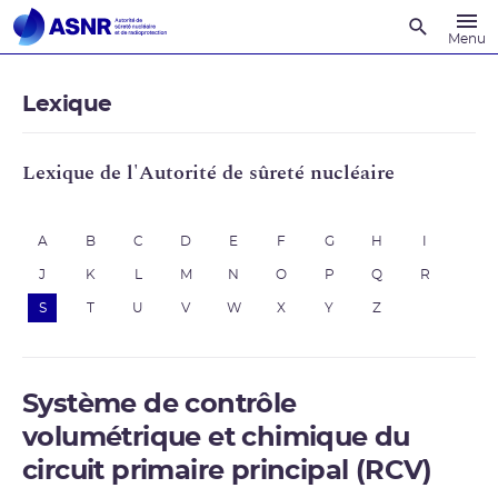
Recherche
Menu
Lexique
Lexique de l'Autorité de sûreté nucléaire
A
B
C
D
E
F
G
H
I
J
K
L
M
N
O
P
Q
R
S
T
U
V
W
X
Y
Z
Système de contrôle
volumétrique et chimique du
circuit primaire principal (RCV)