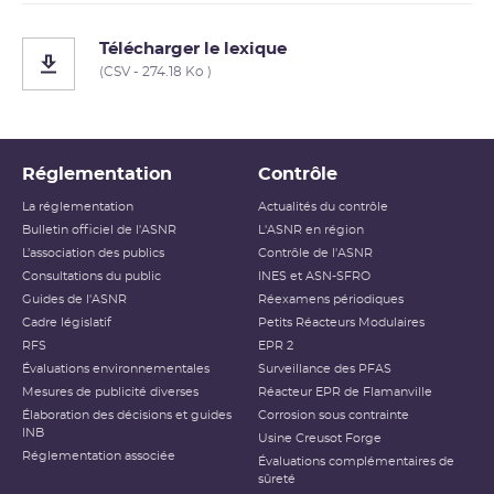
Télécharger le lexique
(CSV - 274.18 Ko )
Réglementation
Contrôle
La réglementation
Actualités du contrôle
Bulletin officiel de l'ASNR
L'ASNR en région
L’association des publics
Contrôle de l'ASNR
Consultations du public
INES et ASN-SFRO
Guides de l'ASNR
Réexamens périodiques
Cadre législatif
Petits Réacteurs Modulaires
RFS
EPR 2
Évaluations environnementales
Surveillance des PFAS
Mesures de publicité diverses
Réacteur EPR de Flamanville
Élaboration des décisions et guides
Corrosion sous contrainte
INB
Usine Creusot Forge
Réglementation associée
Évaluations complémentaires de
sûreté