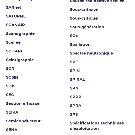
Source radioactive scellée
SARnet
Sous-criticité
SATURNE
Sous-critique
SCANAIR
Sous-génération
Scanographie
SOx
Scellée
Spallation
SCHAPI
Spectre neutronique
Scintigraphie
SPF
SCR
SPIN
SCSIN
SPIRAL
SDIS
SPN
SEC
SPPPI
Section efficace
SPRA
SEIVA
SPS
Semiconducteur
Spécifications techniques
d'exploitation
SENA