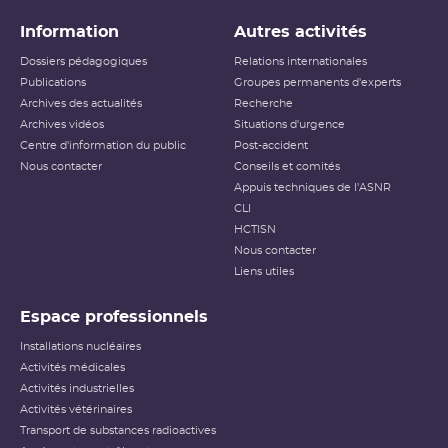
Information
Autres activités
Dossiers pédagogiques
Relations internationales
Publications
Groupes permanents d'experts
Archives des actualités
Recherche
Archives vidéos
Situations d'urgence
Centre d'information du public
Post-accident
Nous contacter
Conseils et comités
Appuis techniques de l'ASNR
CLI
HCTISN
Nous contacter
Liens utiles
Espace professionnels
Installations nucléaires
Activités médicales
Activités industrielles
Activités vétérinaires
Transport de substances radioactives