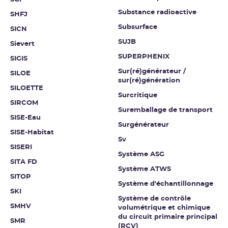
Substance radioactive
SHFJ
Subsurface
SICN
SUJB
Sievert
SUPERPHENIX
SIGIS
Sur(ré)générateur /
SILOE
sur(ré)génération
SILOETTE
Surcritique
SIRCOM
Suremballage de transport
SISE-Eau
Surgénérateur
SISE-Habitat
Sv
SISERI
Système ASG
SITA FD
Système ATWS
SITOP
Système d'échantillonnage
SKI
Système de contrôle
SMHV
volumétrique et chimique
du circuit primaire principal
SMR
(RCV)