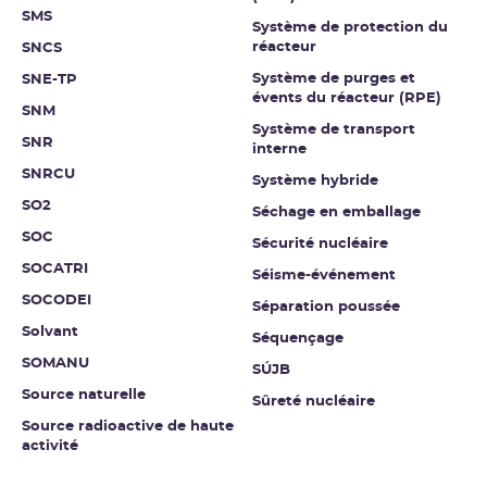
SMS
Système de protection du
réacteur
SNCS
Système de purges et
SNE-TP
évents du réacteur (RPE)
SNM
Système de transport
SNR
interne
SNRCU
Système hybride
SO2
Séchage en emballage
SOC
Sécurité nucléaire
SOCATRI
Séisme-événement
SOCODEI
Séparation poussée
Solvant
Séquençage
SOMANU
SÚJB
Source naturelle
Sûreté nucléaire
Source radioactive de haute
activité