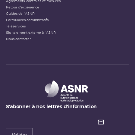
Agréments, contrôles et mesures
Retour d'expérience
Guides de l'ASNR
Formulaires administratifs
Téléservices
Signalement externe à l'ASNR
Nous contacter
S'abonner à nos lettres d'information
Types de
newsletter
Adresse