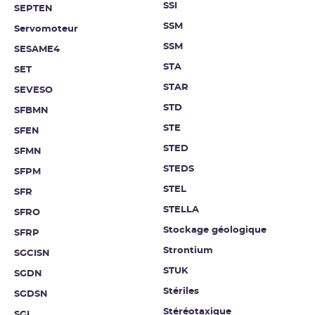
SSI
SEPTEN
SSM
Servomoteur
SSM
SESAME4
STA
SET
STAR
SEVESO
STD
SFBMN
STE
SFEN
STED
SFMN
STEDS
SFPM
STEL
SFR
STELLA
SFRO
Stockage géologique
SFRP
Strontium
SGCISN
STUK
SGDN
Stériles
SGDSN
Stéréotaxique
SGI