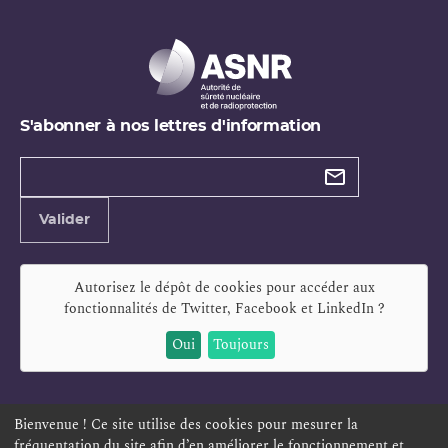
S'abonner à nos lettres d'information
Types de
newsletter
Adresse
Valider
e-
mail
Autorisez le dépôt de cookies pour accéder aux
fonctionnalités de
Twitter, Facebook et LinkedIn
?
Oui
Toujours
Bienvenue ! Ce site utilise des cookies pour mesurer la
fréquentation du site afin d’en améliorer le fonctionnement et
ESPACE PERSONNEL
OFFRES D'EMPLOI
SIGNALEMENT