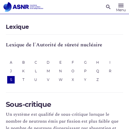
Recherche
Menu
Lexique
Lexique de l'Autorité de sûreté nucléaire
A
B
C
D
E
F
G
H
I
J
K
L
M
N
O
P
Q
R
S
T
U
V
W
X
Y
Z
Sous-critique
Un système est qualifié de sous-critique lorsque le
nombre de neutrons émis par fission est plus faible que
le nombre de neutrons disparaissant par absorption et