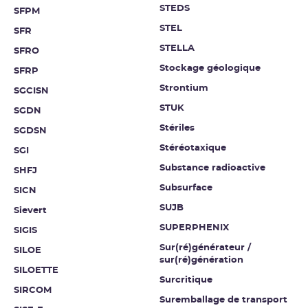
STEDS
SFPM
STEL
SFR
STELLA
SFRO
Stockage géologique
SFRP
Strontium
SGCISN
STUK
SGDN
Stériles
SGDSN
Stéréotaxique
SGI
Substance radioactive
SHFJ
Subsurface
SICN
SUJB
Sievert
SUPERPHENIX
SIGIS
Sur(ré)générateur /
SILOE
sur(ré)génération
SILOETTE
Surcritique
SIRCOM
Suremballage de transport