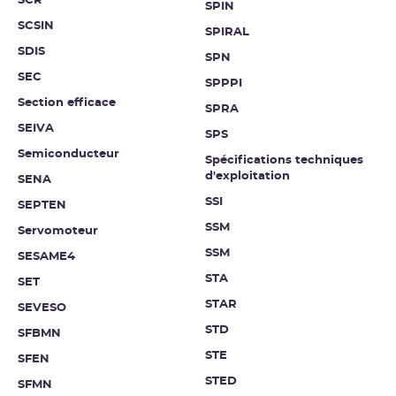
SCR
SPIN
SCSIN
SPIRAL
SDIS
SPN
SEC
SPPPI
Section efficace
SPRA
SEIVA
SPS
Semiconducteur
Spécifications techniques
d'exploitation
SENA
SSI
SEPTEN
SSM
Servomoteur
SSM
SESAME4
STA
SET
STAR
SEVESO
STD
SFBMN
STE
SFEN
STED
SFMN