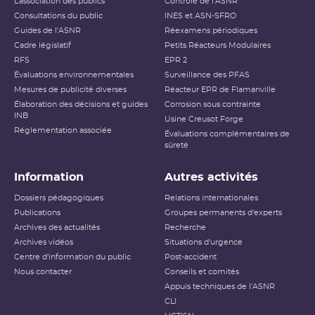
L’association des publics
Contrôle de l'ASNR
Consultations du public
INES et ASN-SFRO
Guides de l'ASNR
Réexamens périodiques
Cadre législatif
Petits Réacteurs Modulaires
RFS
EPR 2
Évaluations environnementales
Surveillance des PFAS
Mesures de publicité diverses
Réacteur EPR de Flamanville
Élaboration des décisions et guides
Corrosion sous contrainte
INB
Usine Creusot Forge
Réglementation associée
Évaluations complémentaires de
sûreté
Information
Autres activités
Dossiers pédagogiques
Relations internationales
Publications
Groupes permanents d'experts
Archives des actualités
Recherche
Archives vidéos
Situations d'urgence
Centre d'information du public
Post-accident
Nous contacter
Conseils et comités
Appuis techniques de l'ASNR
CLI