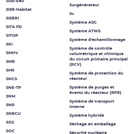
SISE-Eau
Surgénérateur
SISE-Habitat
Sv
SISERI
Système ASG
SITA FD
Système ATWS
SITOP
Système d'échantillonnage
SKI
Système de contrôle
SMHV
volumétrique et chimique
du circuit primaire principal
SMR
(RCV)
SMS
Système de protection du
réacteur
SNCS
Système de purges et
SNE-TP
évents du réacteur (RPE)
SNM
Système de transport
SNR
interne
SNRCU
Système hybride
SO2
Séchage en emballage
SOC
Sécurité nucléaire