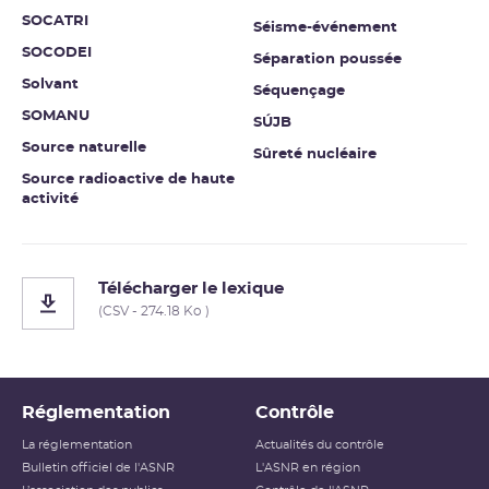
SOCATRI
Séisme-événement
SOCODEI
Séparation poussée
Solvant
Séquençage
SOMANU
SÚJB
Source naturelle
Sûreté nucléaire
Source radioactive de haute
activité
Télécharger le lexique
(CSV - 274.18 Ko )
Réglementation
Contrôle
La réglementation
Actualités du contrôle
Bulletin officiel de l'ASNR
L'ASNR en région