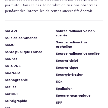
par fuite. Dans ce cas, le nombre de fissions observées
pendant des intervalles de temps successifs décroît.
SAFARI
Source radioactive non
scellée
Salle de commande
Source radioactive
SAMU
orpheline
Santé publique France
Source radioactive scellée
SARnet
Sous-criticité
SATURNE
Sous-critique
SCANAIR
Sous-génération
Scanographie
SOx
Scellée
Spallation
SCHAPI
Spectre neutronique
Scintigraphie
SPF