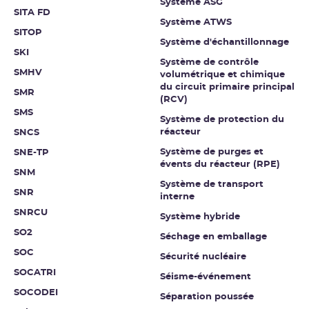
Système ASG
SITA FD
Système ATWS
SITOP
Système d'échantillonnage
SKI
Système de contrôle
SMHV
volumétrique et chimique
du circuit primaire principal
SMR
(RCV)
SMS
Système de protection du
réacteur
SNCS
Système de purges et
SNE-TP
évents du réacteur (RPE)
SNM
Système de transport
SNR
interne
SNRCU
Système hybride
SO2
Séchage en emballage
SOC
Sécurité nucléaire
SOCATRI
Séisme-événement
SOCODEI
Séparation poussée