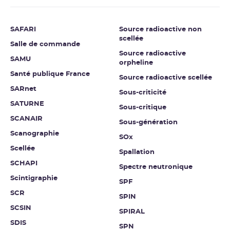
SAFARI
Source radioactive non
scellée
Salle de commande
Source radioactive
SAMU
orpheline
Santé publique France
Source radioactive scellée
SARnet
Sous-criticité
SATURNE
Sous-critique
SCANAIR
Sous-génération
Scanographie
SOx
Scellée
Spallation
SCHAPI
Spectre neutronique
Scintigraphie
SPF
SCR
SPIN
SCSIN
SPIRAL
SDIS
SPN