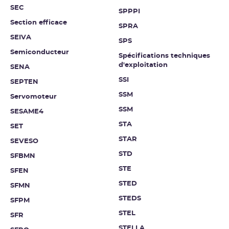
SEC
SPPPI
Section efficace
SPRA
SEIVA
SPS
Semiconducteur
Spécifications techniques
d'exploitation
SENA
SSI
SEPTEN
SSM
Servomoteur
SSM
SESAME4
STA
SET
STAR
SEVESO
STD
SFBMN
STE
SFEN
STED
SFMN
STEDS
SFPM
STEL
SFR
STELLA