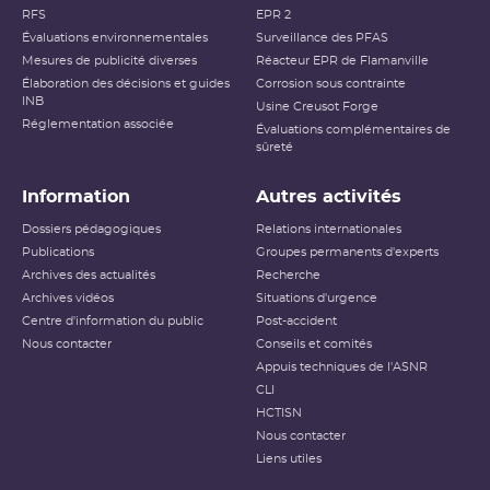
RFS
EPR 2
Évaluations environnementales
Surveillance des PFAS
Mesures de publicité diverses
Réacteur EPR de Flamanville
Élaboration des décisions et guides
Corrosion sous contrainte
INB
Usine Creusot Forge
Réglementation associée
Évaluations complémentaires de
sûreté
Information
Autres activités
Dossiers pédagogiques
Relations internationales
Publications
Groupes permanents d'experts
Archives des actualités
Recherche
Archives vidéos
Situations d'urgence
Centre d'information du public
Post-accident
Nous contacter
Conseils et comités
Appuis techniques de l'ASNR
CLI
HCTISN
Nous contacter
Liens utiles