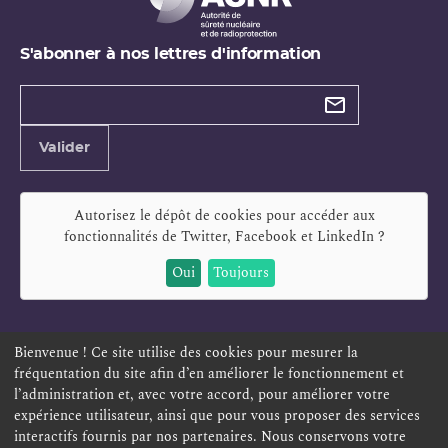
S'abonner à nos lettres d'information
Types de
newsletter
Adresse
Valider
e-
mail
Autorisez le dépôt de cookies pour accéder aux
fonctionnalités de
Twitter, Facebook et LinkedIn
?
Oui
Toujours
Bienvenue ! Ce site utilise des cookies pour mesurer la
fréquentation du site afin d’en améliorer le fonctionnement et
ESPACE PERSONNEL
OFFRES D'EMPLOI
SIGNALEMENT
l’administration et, avec votre accord, pour améliorer votre
TÉLÉSERVICES
PLAN DU SITE
LEXIQUE
expérience utilisateur, ainsi que pour vous proposer des services
ACCESSIBILITÉ
POLITIQUE DE CONFIDENTIALITÉ
interactifs fournis par nos partenaires. Nous conservons votre