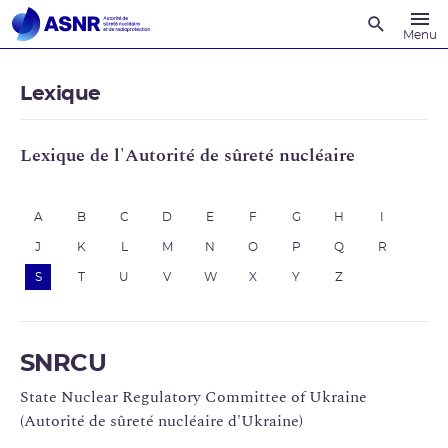
Recherche
Menu
Lexique
Lexique de l'Autorité de sûreté nucléaire
A
B
C
D
E
F
G
H
I
J
K
L
M
N
O
P
Q
R
S
T
U
V
W
X
Y
Z
SNRCU
State Nuclear Regulatory Committee of Ukraine
(Autorité de sûreté nucléaire d'Ukraine)