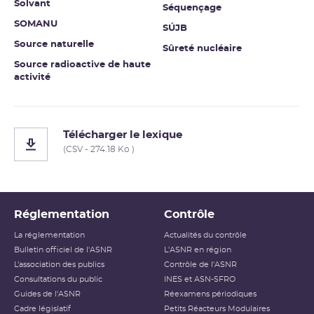
Solvant
Séquençage
SOMANU
SÚJB
Source naturelle
Sûreté nucléaire
Source radioactive de haute
activité
Télécharger le lexique
(CSV - 274.18 Ko )
Réglementation
Contrôle
La réglementation
Actualités du contrôle
Bulletin officiel de l'ASNR
L'ASNR en région
L’association des publics
Contrôle de l'ASNR
Consultations du public
INES et ASN-SFRO
Guides de l'ASNR
Réexamens périodiques
Cadre législatif
Petits Réacteurs Modulaires