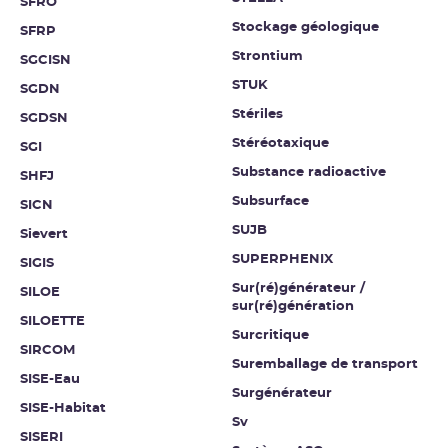
SFRO
Stockage géologique
SFRP
Strontium
SGCISN
STUK
SGDN
Stériles
SGDSN
Stéréotaxique
SGI
Substance radioactive
SHFJ
Subsurface
SICN
SUJB
Sievert
SUPERPHENIX
SIGIS
Sur(ré)générateur /
SILOE
sur(ré)génération
SILOETTE
Surcritique
SIRCOM
Suremballage de transport
SISE-Eau
Surgénérateur
SISE-Habitat
Sv
SISERI