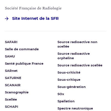
Société Française de Radiologie
Site Internet de la SFR
SAFARI
Source radioactive non
scellée
Salle de commande
Source radioactive
SAMU
orpheline
Santé publique France
Source radioactive scellée
SARnet
Sous-criticité
SATURNE
Sous-critique
SCANAIR
Sous-génération
Scanographie
SOx
Scellée
Spallation
SCHAPI
Spectre neutronique