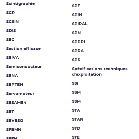
Scintigraphie
SPF
SCR
SPIN
SCSIN
SPIRAL
SDIS
SPN
SEC
SPPPI
Section efficace
SPRA
SEIVA
SPS
Semiconducteur
Spécifications techniques
d'exploitation
SENA
SSI
SEPTEN
SSM
Servomoteur
SSM
SESAME4
STA
SET
STAR
SEVESO
STD
SFBMN
STE
SFEN