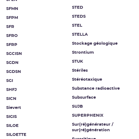
STED
SFMN
STEDS
SFPM
STEL
SFR
STELLA
SFRO
Stockage géologique
SFRP
Strontium
SGCISN
STUK
SGDN
Stériles
SGDSN
Stéréotaxique
SGI
Substance radioactive
SHFJ
Subsurface
SICN
SUJB
Sievert
SUPERPHENIX
SIGIS
Sur(ré)générateur /
SILOE
sur(ré)génération
SILOETTE