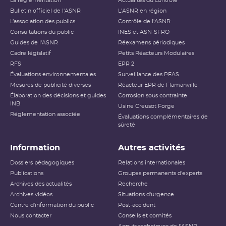
La réglementation
Actualités du contrôle
Bulletin officiel de l'ASNR
L'ASNR en région
L’association des publics
Contrôle de l'ASNR
Consultations du public
INES et ASN-SFRO
Guides de l'ASNR
Réexamens périodiques
Cadre législatif
Petits Réacteurs Modulaires
RFS
EPR 2
Évaluations environnementales
Surveillance des PFAS
Mesures de publicité diverses
Réacteur EPR de Flamanville
Élaboration des décisions et guides
Corrosion sous contrainte
INB
Usine Creusot Forge
Réglementation associée
Évaluations complémentaires de
sûreté
Information
Autres activités
Dossiers pédagogiques
Relations internationales
Publications
Groupes permanents d'experts
Archives des actualités
Recherche
Archives vidéos
Situations d'urgence
Centre d'information du public
Post-accident
Nous contacter
Conseils et comités