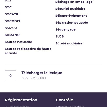
SO2
Séchage en emballage
SOC
Sécurité nucléaire
SOCATRI
Séisme-événement
SOCODEI
Séparation poussée
Solvant
Séquençage
SOMANU
SÚJB
Source naturelle
Sûreté nucléaire
Source radioactive de haute
activité
Télécharger le lexique
(CSV - 274.18 Ko )
Réglementation
Contrôle