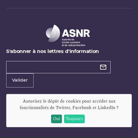
S'abonner à nos lettres d'information
Types de
newsletter
Adresse
Valider
e-
mail
Autorisez le dépôt de cookies pour accéder aux
fonctionnalités de
Twitter, Facebook et LinkedIn
?
Oui
Toujours