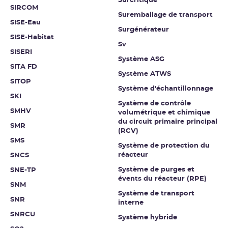
Surcritique
SIRCOM
Suremballage de transport
SISE-Eau
Surgénérateur
SISE-Habitat
Sv
SISERI
Système ASG
SITA FD
Système ATWS
SITOP
Système d'échantillonnage
SKI
Système de contrôle
SMHV
volumétrique et chimique
du circuit primaire principal
SMR
(RCV)
SMS
Système de protection du
réacteur
SNCS
Système de purges et
SNE-TP
évents du réacteur (RPE)
SNM
Système de transport
SNR
interne
SNRCU
Système hybride