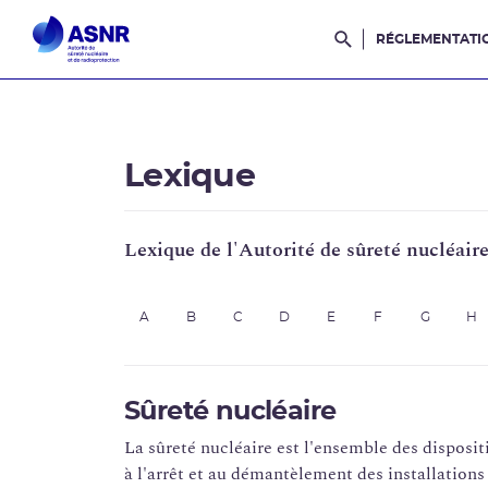
RÉGLEMENTATI
Rechercher dans l
Lexique
Lexique de l'Autorité de sûreté nucléair
A
B
C
D
E
F
G
H
Sûreté nucléaire
La sûreté nucléaire est l'ensemble des disposit
à l'arrêt et au démantèlement des installations