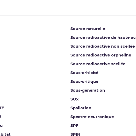
Source naturelle
Source radioactive de haute ac
Source radioactive non scellée
Source radioactive orpheline
Source radioactive scellée
Sous-criticité
Sous-critique
Sous-génération
SOx
TE
Spallation
M
Spectre neutronique
au
SPF
bitat
SPIN