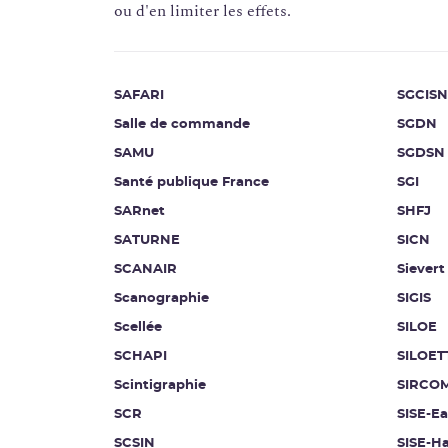
ou d'en limiter les effets.
SAFARI
SGCISN
Salle de commande
SGDN
SAMU
SGDSN
Santé publique France
SGI
SARnet
SHFJ
SATURNE
SICN
SCANAIR
Sievert
Scanographie
SIGIS
Scellée
SILOE
SCHAPI
SILOET
Scintigraphie
SIRCO
SCR
SISE-E
SCSIN
SISE-Ha