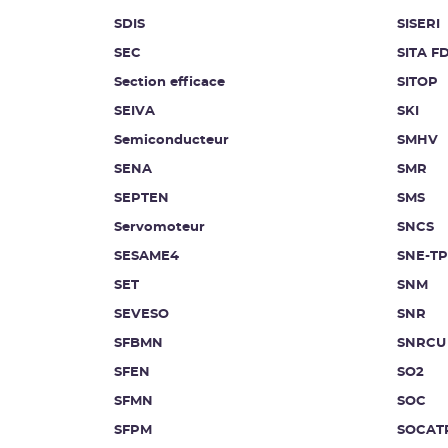
SDIS
SISERI
SEC
SITA F
Section efficace
SITOP
SEIVA
SKI
Semiconducteur
SMHV
SENA
SMR
SEPTEN
SMS
Servomoteur
SNCS
SESAME4
SNE-TP
SET
SNM
SEVESO
SNR
SFBMN
SNRCU
SFEN
SO2
SFMN
SOC
SFPM
SOCAT