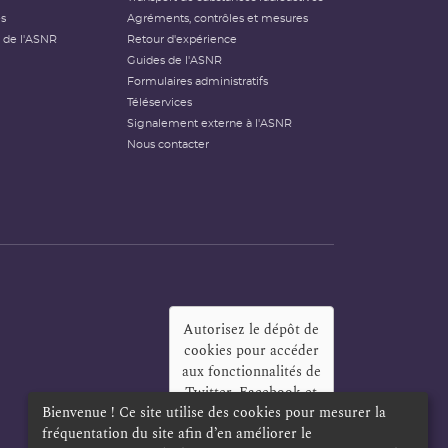
és
Agréments, contrôles et mesures
 de l'ASNR
Retour d'expérience
Guides de l'ASNR
Formulaires administratifs
Téléservices
Signalement externe à l'ASNR
Nous contacter
Autorisez le dépôt de
cookies pour accéder
aux fonctionnalités de
Twitter, Facebook et
Bienvenue ! Ce site utilise des cookies pour mesurer la
LinkedIn
?
fréquentation du site afin d’en améliorer le