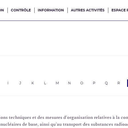
ON
CONTRÔLE
INFORMATION
AUTRES ACTIVITÉS
ESPACE 
e site
e
I
J
K
L
M
N
O
P
Q
R
ions techniques et des mesures d'organisation relatives à la co
 nucléaires de base, ainsi qu'au transport des substances radioac