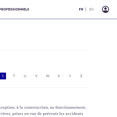
PROFESSIONNELS
FR
EN
S
T
U
V
W
X
Y
Z
nception, à la construction, au fonctionnement,
tives, prises en vue de prévenir les accidents