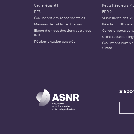
Cadre législatif
Petits Réacteurs Mo
RFS
EPR 2
Évaluations environnementales
Surveillance des P
Mesures de publicité diverses
Réacteur EPR de Fl
Élaboration des décisions et guides
Corrosion sous cont
INB
Usine Creusot Forg
Réglementation associée
Évaluations compl
sûreté
S'abon
Types
newsl
Adress
e-
mail