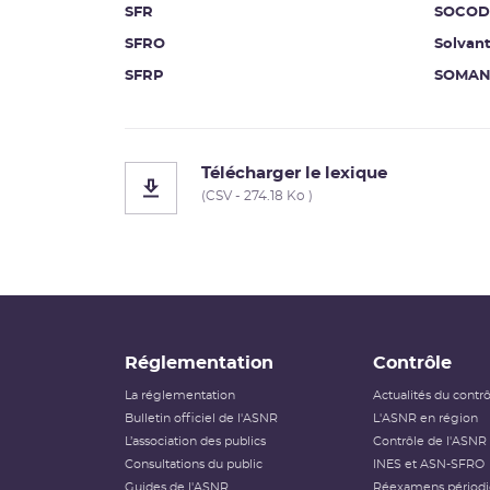
SFR
SOCOD
SFRO
Solvan
SFRP
SOMA
Télécharger le lexique
(CSV - 274.18 Ko )
Réglementation
Contrôle
La réglementation
Actualités du contr
Bulletin officiel de l'ASNR
L'ASNR en région
L’association des publics
Contrôle de l'ASNR
Consultations du public
INES et ASN-SFRO
Guides de l'ASNR
Réexamens périod