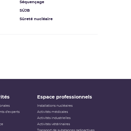
Séquençage
SÚJB
Sûreté nucléaire
ités
Espace professionnels
ionales
Installations nucléaires
ts d'experts
Activités médicales
Activités industrielles
ce
Activités vétérinaires
Transport de substances radioactives