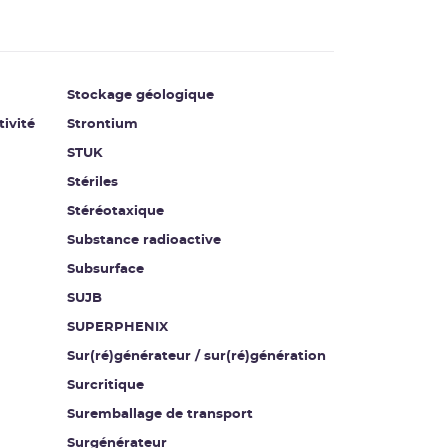
Stockage géologique
tivité
Strontium
STUK
Stériles
Stéréotaxique
Substance radioactive
Subsurface
SUJB
SUPERPHENIX
Sur(ré)générateur / sur(ré)génération
Surcritique
Suremballage de transport
Surgénérateur