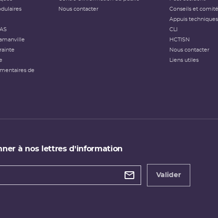
dulaires
Nous contacter
Conseils et comit
Appuis techniques
FAS
CLI
amanville
HCTISN
rainte
Nous contacter
e
Liens utiles
émentaires de
ner à nos lettres d'information
 de
etter
Valider
e