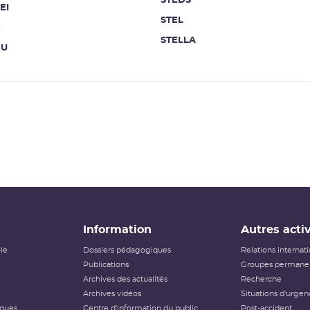
STEDS
EI
STEL
t
STELLA
NU
Information
Autres activ
ôle
Dossiers pédagogiques
Relations internat
Publications
Groupes permanen
Archives des actualités
Recherche
Archives vidéos
Situations d'urgen
iques
Centre d'information du public
Post-accident