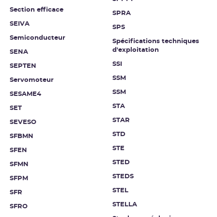
Section efficace
SPRA
SEIVA
SPS
Semiconducteur
Spécifications techniques
d'exploitation
SENA
SSI
SEPTEN
SSM
Servomoteur
SSM
SESAME4
STA
SET
STAR
SEVESO
STD
SFBMN
STE
SFEN
STED
SFMN
STEDS
SFPM
STEL
SFR
STELLA
SFRO