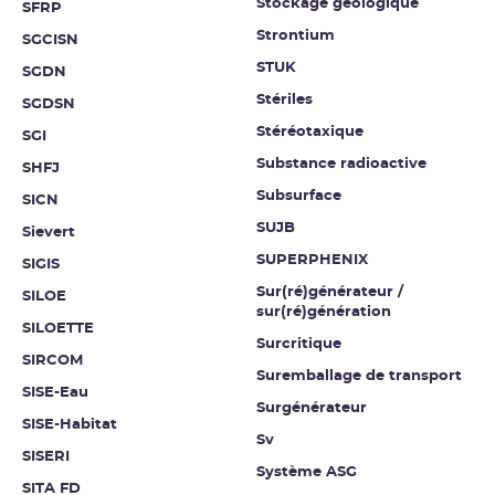
Stockage géologique
SFRP
Strontium
SGCISN
STUK
SGDN
Stériles
SGDSN
Stéréotaxique
SGI
Substance radioactive
SHFJ
Subsurface
SICN
SUJB
Sievert
SUPERPHENIX
SIGIS
Sur(ré)générateur /
SILOE
sur(ré)génération
SILOETTE
Surcritique
SIRCOM
Suremballage de transport
SISE-Eau
Surgénérateur
SISE-Habitat
Sv
SISERI
Système ASG
SITA FD