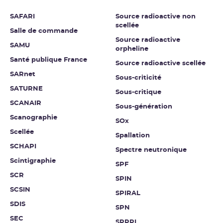
SAFARI
Source radioactive non
scellée
Salle de commande
Source radioactive
SAMU
orpheline
Santé publique France
Source radioactive scellée
SARnet
Sous-criticité
SATURNE
Sous-critique
SCANAIR
Sous-génération
Scanographie
SOx
Scellée
Spallation
SCHAPI
Spectre neutronique
Scintigraphie
SPF
SCR
SPIN
SCSIN
SPIRAL
SDIS
SPN
SEC
SPPPI