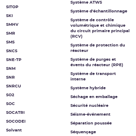
Système ATWS
SITOP
Système d'échantillonnage
SKI
Système de contrôle
SMHV
volumétrique et chimique
du circuit primaire principal
SMR
(RCV)
SMS
Système de protection du
réacteur
SNCS
Système de purges et
SNE-TP
évents du réacteur (RPE)
SNM
Système de transport
SNR
interne
SNRCU
Système hybride
SO2
Séchage en emballage
SOC
Sécurité nucléaire
SOCATRI
Séisme-événement
SOCODEI
Séparation poussée
Solvant
Séquençage