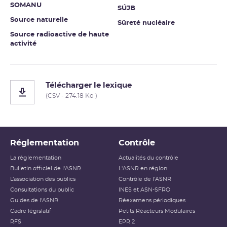
SOMANU
SÚJB
Source naturelle
Sûreté nucléaire
Source radioactive de haute
activité
Télécharger le lexique
(CSV - 274.18 Ko )
Réglementation
Contrôle
La réglementation
Actualités du contrôle
Bulletin officiel de l'ASNR
L'ASNR en région
L’association des publics
Contrôle de l'ASNR
Consultations du public
INES et ASN-SFRO
Guides de l'ASNR
Réexamens périodiques
Cadre législatif
Petits Réacteurs Modulaires
RFS
EPR 2