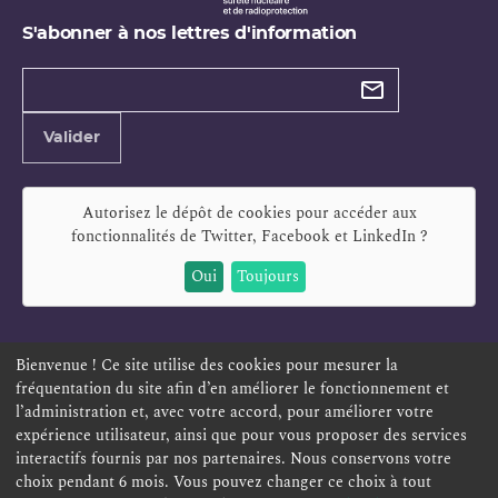
S'abonner à nos lettres d'information
Types de
newsletter
Adresse
Valider
e-
mail
Autorisez le dépôt de cookies pour accéder aux
fonctionnalités de
Twitter, Facebook et LinkedIn
?
Oui
Toujours
Bienvenue ! Ce site utilise des cookies pour mesurer la
fréquentation du site afin d’en améliorer le fonctionnement et
ESPACE PERSONNEL
OFFRES D'EMPLOI
SIGNALEMENT
l’administration et, avec votre accord, pour améliorer votre
TÉLÉSERVICES
PLAN DU SITE
LEXIQUE
expérience utilisateur, ainsi que pour vous proposer des services
ACCESSIBILITÉ
POLITIQUE DE CONFIDENTIALITÉ
interactifs fournis par nos partenaires. Nous conservons votre
choix pendant 6 mois. Vous pouvez changer ce choix à tout
MENTIONS LÉGALES
CONTACT