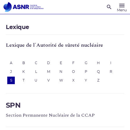
Recherche
Menu
Lexique
Lexique de l'Autorité de sûreté nucléaire
A
B
C
D
E
F
G
H
I
J
K
L
M
N
O
P
Q
R
S
T
U
V
W
X
Y
Z
SPN
Section Permanente Nucléaire de la CCAP