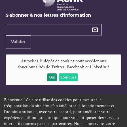
S'abonner à nos lettres d'information
Types de
newsletter
Adresse
Valider
e-
mail
Autorisez le dépôt de cookies pour accéder aux
fonctionnalités de
Twitter, Facebook et LinkedIn
?
Oui
Toujours
Bienvenue ! Ce site utilise des cookies pour mesurer la
fréquentation du site afin d’en améliorer le fonctionnement et
ESPACE PERSONNEL
OFFRES D'EMPLOI
SIGNALEMENT
l’administration et, avec votre accord, pour améliorer votre
TÉLÉSERVICES
PLAN DU SITE
LEXIQUE
expérience utilisateur, ainsi que pour vous proposer des services
ACCESSIBILITÉ
POLITIQUE DE CONFIDENTIALITÉ
interactifs fournis par nos partenaires. Nous conservons votre