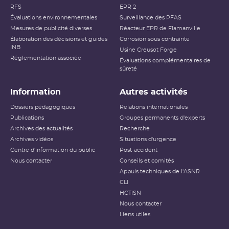
RFS
EPR 2
Évaluations environnementales
Surveillance des PFAS
Mesures de publicité diverses
Réacteur EPR de Flamanville
Élaboration des décisions et guides
Corrosion sous contrainte
INB
Usine Creusot Forge
Réglementation associée
Évaluations complémentaires de
sûreté
Information
Autres activités
Dossiers pédagogiques
Relations internationales
Publications
Groupes permanents d'experts
Archives des actualités
Recherche
Archives vidéos
Situations d'urgence
Centre d'information du public
Post-accident
Nous contacter
Conseils et comités
Appuis techniques de l'ASNR
CLI
HCTISN
Nous contacter
Liens utiles