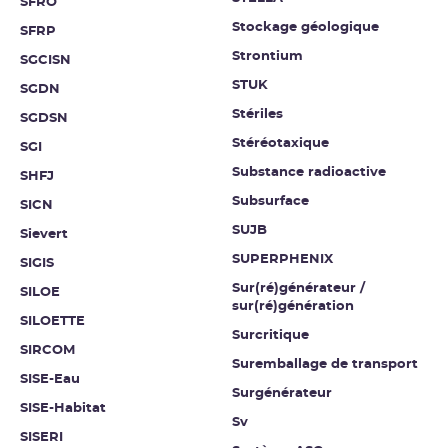
SFRO
Stockage géologique
SFRP
Strontium
SGCISN
STUK
SGDN
Stériles
SGDSN
Stéréotaxique
SGI
Substance radioactive
SHFJ
Subsurface
SICN
SUJB
Sievert
SUPERPHENIX
SIGIS
Sur(ré)générateur /
SILOE
sur(ré)génération
SILOETTE
Surcritique
SIRCOM
Suremballage de transport
SISE-Eau
Surgénérateur
SISE-Habitat
Sv
SISERI