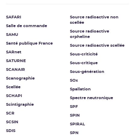
SAFARI
Source radioactive non
scellée
Salle de commande
Source radioactive
SAMU
orpheline
Santé publique France
Source radioactive scellée
SARnet
Sous-criticité
SATURNE
Sous-critique
SCANAIR
Sous-génération
Scanographie
SOx
Scellée
Spallation
SCHAPI
Spectre neutronique
Scintigraphie
SPF
SCR
SPIN
SCSIN
SPIRAL
SDIS
SPN