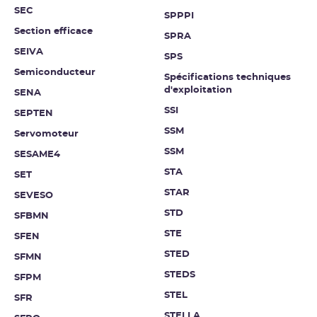
SEC
SPPPI
Section efficace
SPRA
SEIVA
SPS
Semiconducteur
Spécifications techniques
d'exploitation
SENA
SSI
SEPTEN
SSM
Servomoteur
SSM
SESAME4
STA
SET
STAR
SEVESO
STD
SFBMN
STE
SFEN
STED
SFMN
STEDS
SFPM
STEL
SFR
STELLA