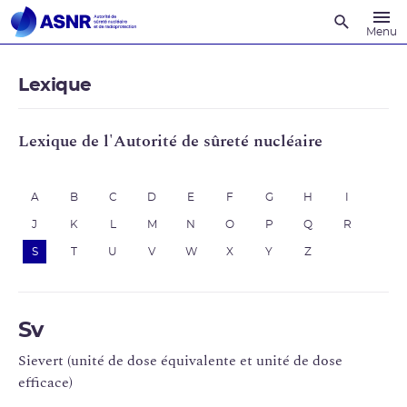
Recherche
Menu
Lexique
Lexique de l'Autorité de sûreté nucléaire
A
B
C
D
E
F
G
H
I
J
K
L
M
N
O
P
Q
R
S
T
U
V
W
X
Y
Z
Sv
Sievert (unité de dose équivalente et unité de dose
efficace)