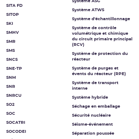
Système ASG
SITA FD
Système ATWS
SITOP
Système d'échantillonnage
SKI
Système de contrôle
SMHV
volumétrique et chimique
du circuit primaire principal
SMR
(RCV)
SMS
Système de protection du
réacteur
SNCS
Système de purges et
SNE-TP
évents du réacteur (RPE)
SNM
Système de transport
SNR
interne
SNRCU
Système hybride
SO2
Séchage en emballage
SOC
Sécurité nucléaire
SOCATRI
Séisme-événement
SOCODEI
Séparation poussée