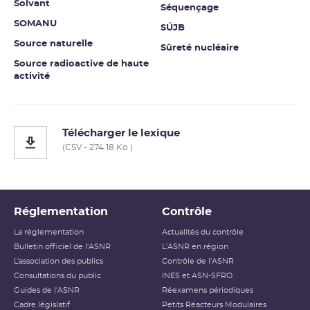
Solvant
Séquençage
SOMANU
SÚJB
Source naturelle
Sûreté nucléaire
Source radioactive de haute
activité
Télécharger le lexique
(CSV - 274.18 Ko )
Réglementation
Contrôle
La réglementation
Actualités du contrôle
Bulletin officiel de l'ASNR
L'ASNR en région
L’association des publics
Contrôle de l'ASNR
Consultations du public
INES et ASN-SFRO
Guides de l'ASNR
Réexamens périodiques
Cadre législatif
Petits Réacteurs Modulaires