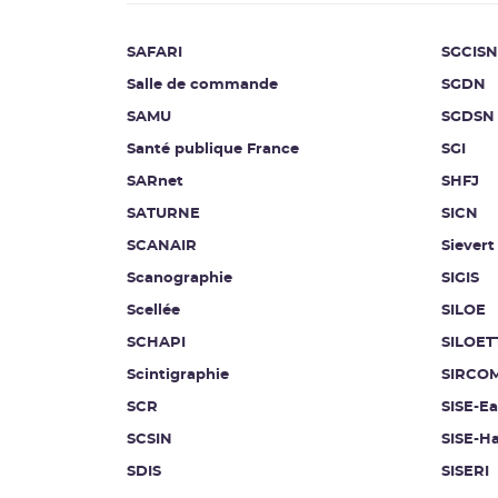
SAFARI
SGCISN
Salle de commande
SGDN
SAMU
SGDSN
Santé publique France
SGI
SARnet
SHFJ
SATURNE
SICN
SCANAIR
Sievert
Scanographie
SIGIS
Scellée
SILOE
SCHAPI
SILOET
Scintigraphie
SIRCO
SCR
SISE-E
SCSIN
SISE-Ha
SDIS
SISERI