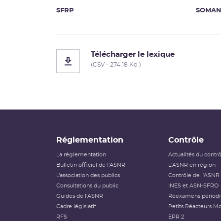
SFRP
SOMA
Télécharger le lexique
(CSV - 274.18 Ko )
Réglementation
Contrôle
La réglementation
Actualités du contr
Bulletin officiel de l'ASNR
L'ASNR en région
L’association des publics
Contrôle de l'ASNR
Consultations du public
INES et ASN-SFRO
Guides de l'ASNR
Réexamens périod
Cadre législatif
Petits Réacteurs Mo
RFS
EPR 2