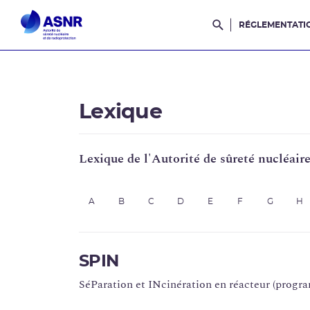
RÉGLEMENTATI
Rechercher dans l
Lexique
Lexique de l'Autorité de sûreté nucléair
A
B
C
D
E
F
G
H
SPIN
SéParation et INcinération en réacteur (progra