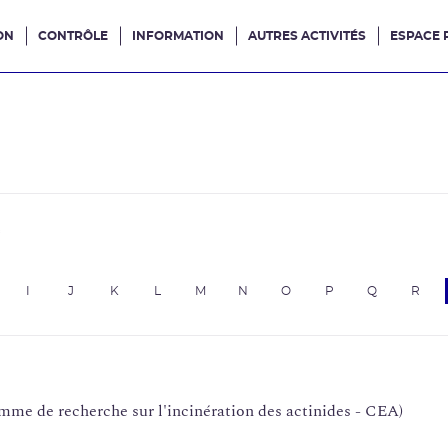
ON
CONTRÔLE
INFORMATION
AUTRES ACTIVITÉS
ESPACE 
e site
e
I
J
K
L
M
N
O
P
Q
R
mme de recherche sur l'incinération des actinides - CEA)