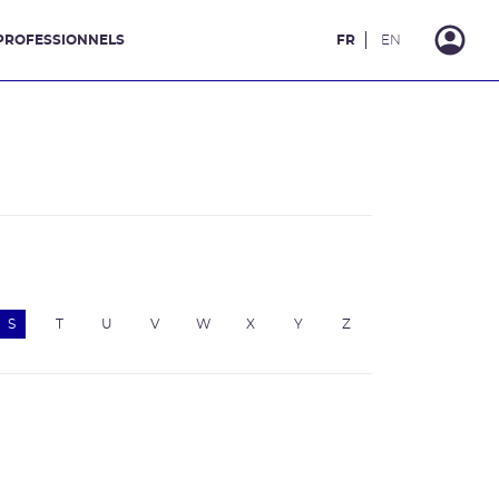
PROFESSIONNELS
FR
EN
S
T
U
V
W
X
Y
Z