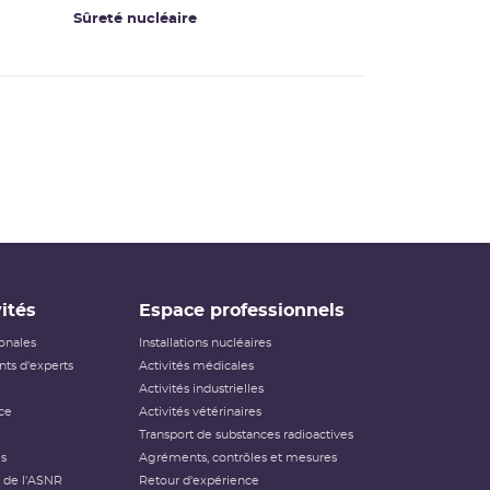
Sûreté nucléaire
ités
Espace professionnels
ionales
Installations nucléaires
ts d'experts
Activités médicales
Activités industrielles
ce
Activités vétérinaires
Transport de substances radioactives
és
Agréments, contrôles et mesures
 de l'ASNR
Retour d'expérience