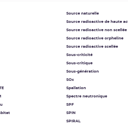
Source naturelle
Source radioactive de haute ac
Source radioactive non scellée
Source radioactive orpheline
Source radioactive scellée
Sous-criticité
Sous-critique
Sous-génération
SOx
TE
Spallation
M
Spectre neutronique
au
SPF
bitat
SPIN
SPIRAL