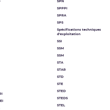
D
SPN
SPPPI
SPRA
SPS
Spécifications techniques
d'exploitation
SSI
SSM
SSM
STA
STAR
STD
STE
STED
RI
STEDS
EI
STEL
t