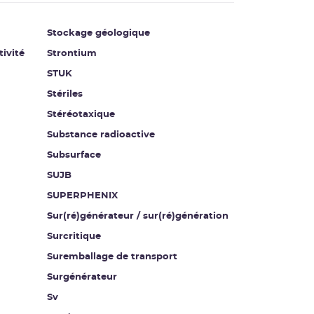
Stockage géologique
tivité
Strontium
STUK
Stériles
Stéréotaxique
Substance radioactive
Subsurface
SUJB
SUPERPHENIX
Sur(ré)générateur / sur(ré)génération
Surcritique
Suremballage de transport
Surgénérateur
Sv