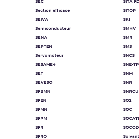
SEC
SITA F
Section efficace
SITOP
SEIVA
SKI
Semiconducteur
SMHV
SENA
SMR
SEPTEN
SMS
Servomoteur
SNCS
SESAME4
SNE-TP
SET
SNM
SEVESO
SNR
SFBMN
SNRCU
SFEN
SO2
SFMN
SOC
SFPM
SOCAT
SFR
SOCOD
SFRO
Solvan