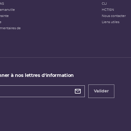
FAS
CLI
amanville
HCTISN
rainte
Nous contacter
e
Liens utiles
émentaires de
ner à nos lettres d'information
 de
etter
Valider
e