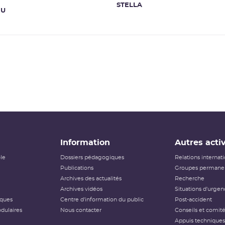
STELLA
NU
Information
Autres activ
ôle
Dossiers pédagogiques
Relations internat
Publications
Groupes permanen
Archives des actualités
Recherche
Archives vidéos
Situations d'urgen
iques
Centre d'information du public
Post-accident
dulaires
Nous contacter
Conseils et comit
Appuis techniques