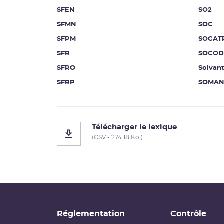
SFEN
SO2
SFMN
SOC
SFPM
SOCAT
SFR
SOCOD
SFRO
Solvan
SFRP
SOMA
Télécharger le lexique
(CSV - 274.18 Ko )
Réglementation
Contrôle