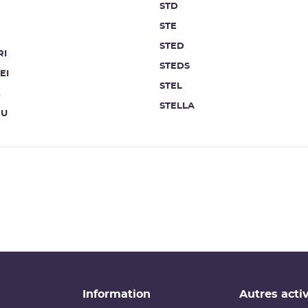
STD
STE
STED
RI
STEDS
EI
STEL
t
STELLA
NU
Information
Autres activ