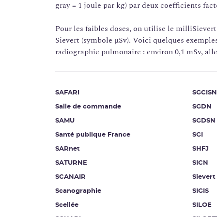
gray = 1 joule par kg) par deux coefficients fa
Pour les faibles doses, on utilise le milliSiev
Sievert (symbole µSv). Voici quelques exemples
radiographie pulmonaire : environ 0,1 mSv, alle
SAFARI
SGCISN
Salle de commande
SGDN
SAMU
SGDSN
Santé publique France
SGI
SARnet
SHFJ
SATURNE
SICN
SCANAIR
Sievert
Scanographie
SIGIS
Scellée
SILOE