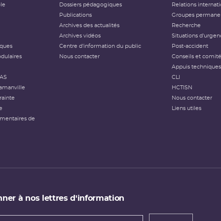
ôle
Dossiers pédagogiques
Relations internat
Publications
Groupes permanen
Archives des actualités
Recherche
Archives vidéos
Situations d'urgen
iques
Centre d'information du public
Post-accident
dulaires
Nous contacter
Conseils et comit
Appuis techniques
FAS
CLI
amanville
HCTISN
rainte
Nous contacter
e
Liens utiles
émentaires de
ner à nos lettres d'information
 de