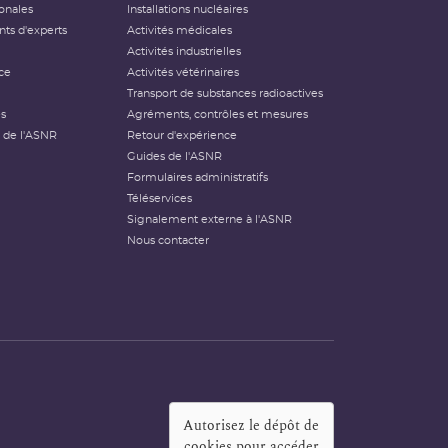
ionales
Installations nucléaires
ts d'experts
Activités médicales
Activités industrielles
ce
Activités vétérinaires
Transport de substances radioactives
és
Agréments, contrôles et mesures
 de l'ASNR
Retour d'expérience
Guides de l'ASNR
Formulaires administratifs
Téléservices
Signalement externe à l'ASNR
Nous contacter
Autorisez le dépôt de
cookies pour accéder