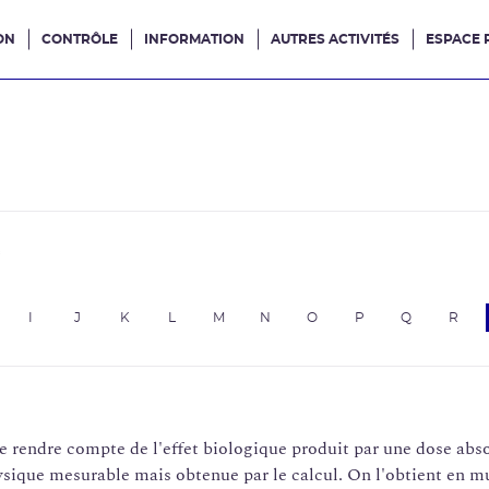
ON
CONTRÔLE
INFORMATION
AUTRES ACTIVITÉS
ESPACE 
e site
e
I
J
K
L
M
N
O
P
Q
R
e rendre compte de l'effet biologique produit par une dose ab
ysique mesurable mais obtenue par le calcul. On l'obtient en mu