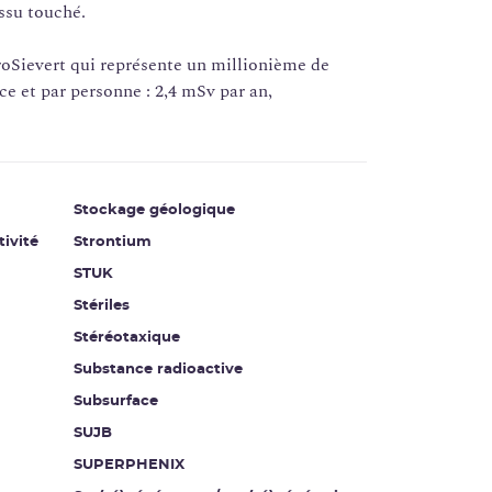
issu touché.
croSievert qui représente un millionième de
e et par personne : 2,4 mSv par an,
Stockage géologique
tivité
Strontium
STUK
Stériles
Stéréotaxique
Substance radioactive
Subsurface
SUJB
SUPERPHENIX