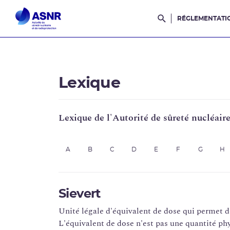
RÉGLEMENTATI
Rechercher dans l
Lexique
Lexique de l'Autorité de sûreté nucléair
A
B
C
D
E
F
G
H
Sievert
Unité légale d'équivalent de dose qui permet d
L'équivalent de dose n'est pas une quantité ph