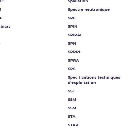
TE
Spallation
M
Spectre neutronique
au
SPF
bitat
SPIN
SPIRAL
D
SPN
SPPPI
SPRA
SPS
Spécifications techniques
d'exploitation
SSI
SSM
SSM
STA
STAR