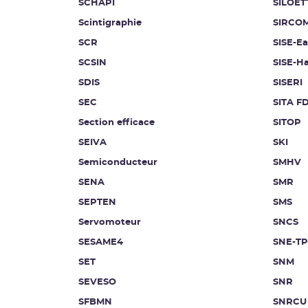
SCHAPI
SILOET
Scintigraphie
SIRCO
SCR
SISE-E
SCSIN
SISE-Ha
SDIS
SISERI
SEC
SITA F
Section efficace
SITOP
SEIVA
SKI
Semiconducteur
SMHV
SENA
SMR
SEPTEN
SMS
Servomoteur
SNCS
SESAME4
SNE-TP
SET
SNM
SEVESO
SNR
SFBMN
SNRCU