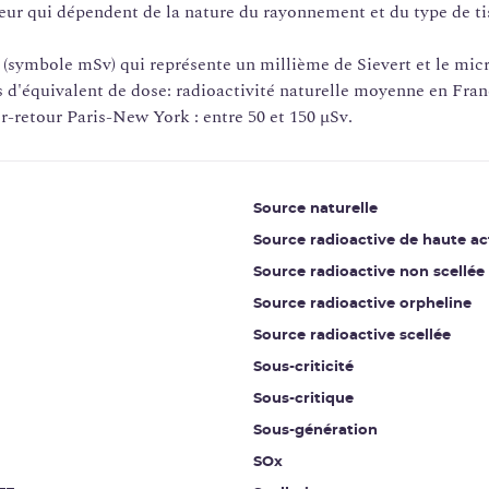
cteur qui dépendent de la nature du rayonnement et du type de t
ert (symbole mSv) qui représente un millième de Sievert et le mi
 d'équivalent de dose: radioactivité naturelle moyenne en Franc
r-retour Paris-New York : entre 50 et 150 µSv.
Source naturelle
Source radioactive de haute ac
Source radioactive non scellée
Source radioactive orpheline
Source radioactive scellée
Sous-criticité
Sous-critique
Sous-génération
SOx