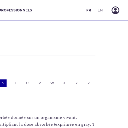
PROFESSIONNELS
FR
EN
S
T
U
V
W
X
Y
Z
sorbée donnée sur un organisme vivant.
ltipliant la dose absorbée (exprimée en gray, 1