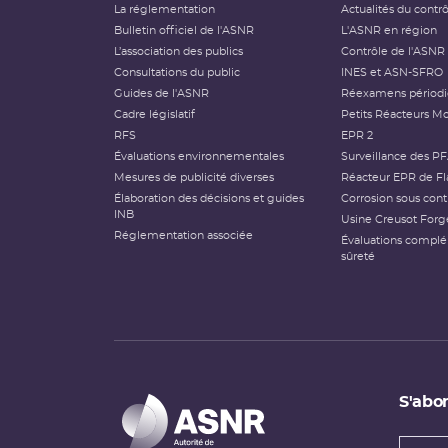
La réglementation
Actualités du contr
Bulletin officiel de l'ASNR
L'ASNR en région
L’association des publics
Contrôle de l'ASNR
Consultations du public
INES et ASN-SFRO
Guides de l'ASNR
Réexamens périod
Cadre législatif
Petits Réacteurs Mo
RFS
EPR 2
Évaluations environnementales
Surveillance des P
Mesures de publicité diverses
Réacteur EPR de Fl
Élaboration des décisions et guides
Corrosion sous cont
INB
Usine Creusot Forg
Réglementation associée
Évaluations compl
sûreté
S'abon
Types