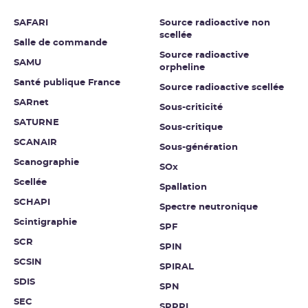
SAFARI
Source radioactive non
scellée
Salle de commande
Source radioactive
SAMU
orpheline
Santé publique France
Source radioactive scellée
SARnet
Sous-criticité
SATURNE
Sous-critique
SCANAIR
Sous-génération
Scanographie
SOx
Scellée
Spallation
SCHAPI
Spectre neutronique
Scintigraphie
SPF
SCR
SPIN
SCSIN
SPIRAL
SDIS
SPN
SEC
SPPPI