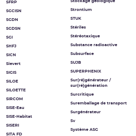
Stockage géologique
SFRP
Strontium
SGCISN
STUK
SGDN
Stériles
SGDSN
Stéréotaxique
SGI
Substance radioactive
SHFJ
Subsurface
SICN
SUJB
Sievert
SUPERPHENIX
SIGIS
Sur(ré)générateur /
SILOE
sur(ré)génération
SILOETTE
Surcritique
SIRCOM
Suremballage de transport
SISE-Eau
Surgénérateur
SISE-Habitat
Sv
SISERI
Système ASG
SITA FD