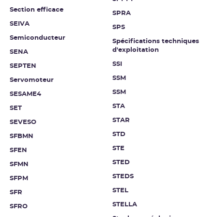
Section efficace
SPRA
SEIVA
SPS
Semiconducteur
Spécifications techniques
d'exploitation
SENA
SSI
SEPTEN
SSM
Servomoteur
SSM
SESAME4
STA
SET
STAR
SEVESO
STD
SFBMN
STE
SFEN
STED
SFMN
STEDS
SFPM
STEL
SFR
STELLA
SFRO