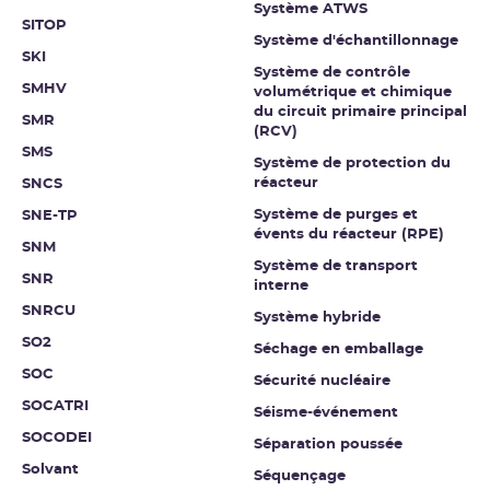
Système ATWS
SITOP
Système d'échantillonnage
SKI
Système de contrôle
SMHV
volumétrique et chimique
du circuit primaire principal
SMR
(RCV)
SMS
Système de protection du
réacteur
SNCS
Système de purges et
SNE-TP
évents du réacteur (RPE)
SNM
Système de transport
SNR
interne
SNRCU
Système hybride
SO2
Séchage en emballage
SOC
Sécurité nucléaire
SOCATRI
Séisme-événement
SOCODEI
Séparation poussée
Solvant
Séquençage