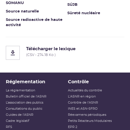
SOMANU
SÚJB
Source naturelle
Sûreté nucléaire
Source radioactive de haute
activité
Télécharger le lexique
(CSV - 274.18 Ko )
Réglementation
Contrôle
La réglementation
Actualités du contrôle
Bulletin officiel de l'ASNR
L'ASNR en région
L’association des publics
Contrôle de l'ASNR
Consultations du public
INES et ASN-SFRO
Guides de l'ASNR
Réexamens périodiques
Cadre législatif
Petits Réacteurs Modulaires
RFS
EPR 2