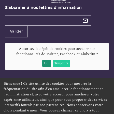
S'abonner à nos lettres d'information
Types de
newsletter
Adresse
Valider
e-
mail
Autorisez le dépôt de cookies pour accéder aux
fonctionnalités de
Twitter, Facebook et LinkedIn
?
Oui
Toujours
Bienvenue ! Ce site utilise des cookies pour mesurer la
fréquentation du site afin d’en améliorer le fonctionnement et
ESPACE PERSONNEL
OFFRES D'EMPLOI
SIGNALEMENT
l’administration et, avec votre accord, pour améliorer votre
TÉLÉSERVICES
PLAN DU SITE
LEXIQUE
expérience utilisateur, ainsi que pour vous proposer des services
ACCESSIBILITÉ
POLITIQUE DE CONFIDENTIALITÉ
interactifs fournis par nos partenaires. Nous conservons votre
choix pendant 6 mois. Vous pouvez changer ce choix à tout
MENTIONS LÉGALES
CONTACT