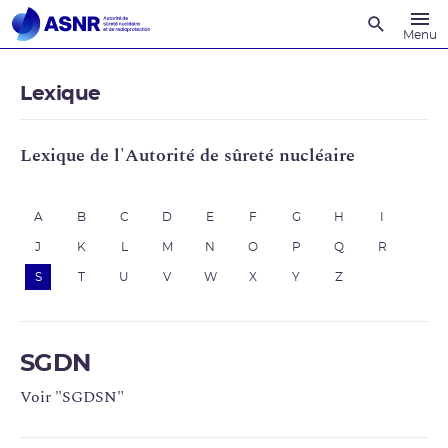
Recherche
Menu
Lexique
Lexique de l'Autorité de sûreté nucléaire
A
B
C
D
E
F
G
H
I
J
K
L
M
N
O
P
Q
R
S
T
U
V
W
X
Y
Z
SGDN
Voir "SGDSN"