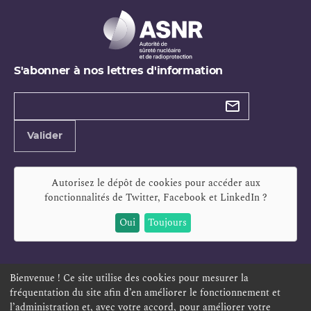
S'abonner à nos lettres d'information
Types de
newsletter
Adresse
Valider
e-
mail
Autorisez le dépôt de cookies pour accéder aux
fonctionnalités de
Twitter, Facebook et LinkedIn
?
Oui
Toujours
Bienvenue ! Ce site utilise des cookies pour mesurer la
fréquentation du site afin d’en améliorer le fonctionnement et
ESPACE PERSONNEL
OFFRES D'EMPLOI
SIGNALEMENT
l’administration et, avec votre accord, pour améliorer votre