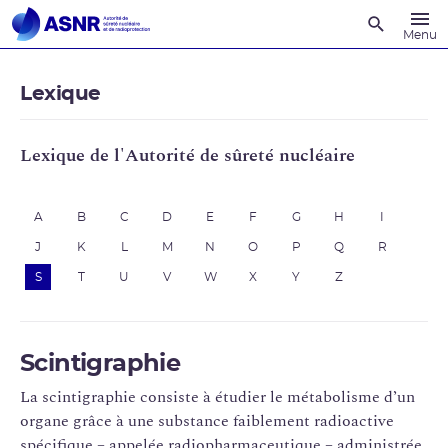
Recherche
Menu
Lexique
Lexique de l'Autorité de sûreté nucléaire
A
B
C
D
E
F
G
H
I
J
K
L
M
N
O
P
Q
R
S
T
U
V
W
X
Y
Z
Scintigraphie
La scintigraphie consiste à étudier le métabolisme d’un
organe grâce à une substance faiblement radioactive
spécifique – appelée radiopharmaceutique – administrée