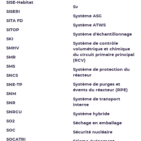
SISE-Habitat
Sv
SISERI
Système ASG
SITA FD
Système ATWS
SITOP
Système d'échantillonnage
SKI
Système de contrôle
SMHV
volumétrique et chimique
du circuit primaire principal
SMR
(RCV)
SMS
Système de protection du
réacteur
SNCS
Système de purges et
SNE-TP
évents du réacteur (RPE)
SNM
Système de transport
SNR
interne
SNRCU
Système hybride
SO2
Séchage en emballage
SOC
Sécurité nucléaire
SOCATRI