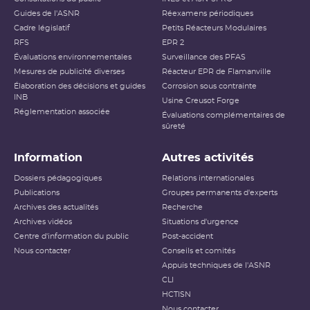
Guides de l'ASNR
Réexamens périodiques
Cadre législatif
Petits Réacteurs Modulaires
RFS
EPR 2
Évaluations environnementales
Surveillance des PFAS
Mesures de publicité diverses
Réacteur EPR de Flamanville
Élaboration des décisions et guides
Corrosion sous contrainte
INB
Usine Creusot Forge
Réglementation associée
Évaluations complémentaires de
sûreté
Information
Autres activités
Dossiers pédagogiques
Relations internationales
Publications
Groupes permanents d'experts
Archives des actualités
Recherche
Archives vidéos
Situations d'urgence
Centre d'information du public
Post-accident
Nous contacter
Conseils et comités
Appuis techniques de l'ASNR
CLI
HCTISN
Nous contacter