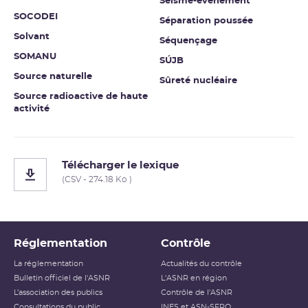
Séisme-événement
SOCODEI
Séparation poussée
Solvant
Séquençage
SOMANU
SÚJB
Source naturelle
Sûreté nucléaire
Source radioactive de haute
activité
Télécharger le lexique
(CSV - 274.18 Ko )
Réglementation
Contrôle
La réglementation
Actualités du contrôle
Bulletin officiel de l'ASNR
L'ASNR en région
L’association des publics
Contrôle de l'ASNR
Consultations du public
INES et ASN-SFRO