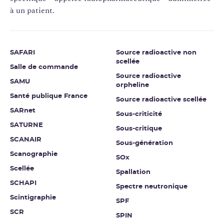
à un patient.
SAFARI
Source radioactive non
scellée
Salle de commande
Source radioactive
SAMU
orpheline
Santé publique France
Source radioactive scellée
SARnet
Sous-criticité
SATURNE
Sous-critique
SCANAIR
Sous-génération
Scanographie
SOx
Scellée
Spallation
SCHAPI
Spectre neutronique
Scintigraphie
SPF
SCR
SPIN