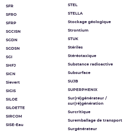
STEL
SFR
STELLA
SFRO
Stockage géologique
SFRP
Strontium
SGCISN
STUK
SGDN
Stériles
SGDSN
Stéréotaxique
SGI
Substance radioactive
SHFJ
Subsurface
SICN
SUJB
Sievert
SUPERPHENIX
SIGIS
Sur(ré)générateur /
SILOE
sur(ré)génération
SILOETTE
Surcritique
SIRCOM
Suremballage de transport
SISE-Eau
Surgénérateur