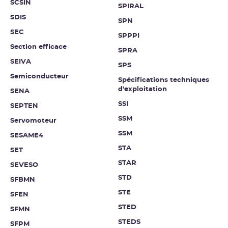
SCSIN
SPIRAL
SDIS
SPN
SEC
SPPPI
Section efficace
SPRA
SEIVA
SPS
Semiconducteur
Spécifications techniques
d'exploitation
SENA
SSI
SEPTEN
SSM
Servomoteur
SSM
SESAME4
STA
SET
STAR
SEVESO
STD
SFBMN
STE
SFEN
STED
SFMN
STEDS
SFPM