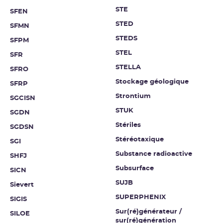
STE
SFEN
STED
SFMN
STEDS
SFPM
STEL
SFR
STELLA
SFRO
Stockage géologique
SFRP
Strontium
SGCISN
STUK
SGDN
Stériles
SGDSN
Stéréotaxique
SGI
Substance radioactive
SHFJ
Subsurface
SICN
SUJB
Sievert
SUPERPHENIX
SIGIS
Sur(ré)générateur /
SILOE
sur(ré)génération