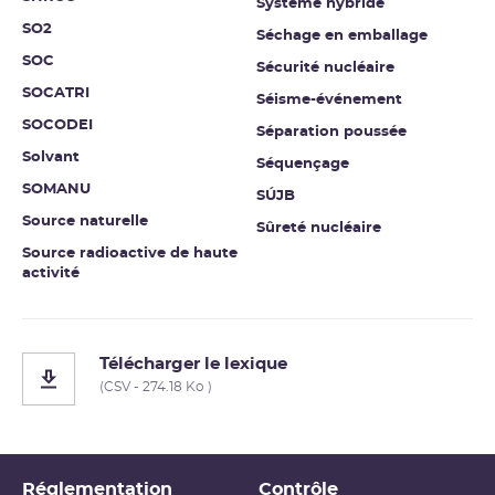
Système hybride
SO2
Séchage en emballage
SOC
Sécurité nucléaire
SOCATRI
Séisme-événement
SOCODEI
Séparation poussée
Solvant
Séquençage
SOMANU
SÚJB
Source naturelle
Sûreté nucléaire
Source radioactive de haute
activité
Télécharger le lexique
(CSV - 274.18 Ko )
Réglementation
Contrôle