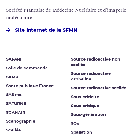
Société Française de Médecine Nucléaire et d'imagerie
moléculaire
Site Internet de la SFMN
SAFARI
Source radioactive non
scellée
Salle de commande
Source radioactive
SAMU
orpheline
Santé publique France
Source radioactive scellée
SARnet
Sous-criticité
SATURNE
Sous-critique
SCANAIR
Sous-génération
Scanographie
SOx
Scellée
Spallation