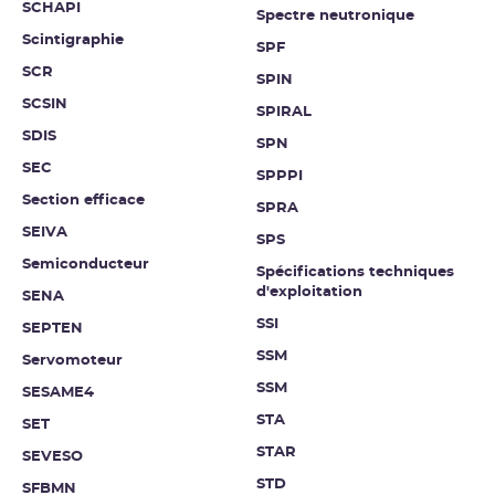
SCHAPI
Spectre neutronique
Scintigraphie
SPF
SCR
SPIN
SCSIN
SPIRAL
SDIS
SPN
SEC
SPPPI
Section efficace
SPRA
SEIVA
SPS
Semiconducteur
Spécifications techniques
d'exploitation
SENA
SSI
SEPTEN
SSM
Servomoteur
SSM
SESAME4
STA
SET
STAR
SEVESO
STD
SFBMN