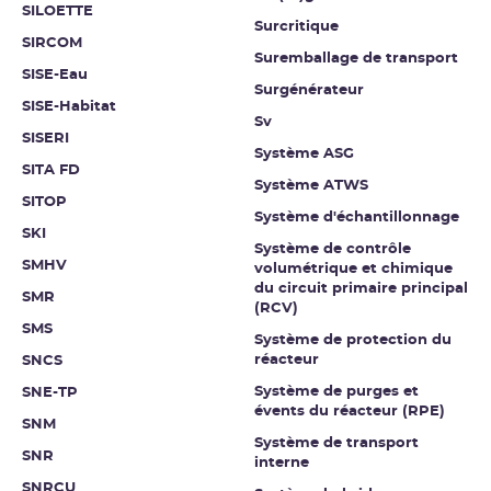
SILOETTE
Surcritique
SIRCOM
Suremballage de transport
SISE-Eau
Surgénérateur
SISE-Habitat
Sv
SISERI
Système ASG
SITA FD
Système ATWS
SITOP
Système d'échantillonnage
SKI
Système de contrôle
SMHV
volumétrique et chimique
du circuit primaire principal
SMR
(RCV)
SMS
Système de protection du
réacteur
SNCS
Système de purges et
SNE-TP
évents du réacteur (RPE)
SNM
Système de transport
SNR
interne
SNRCU