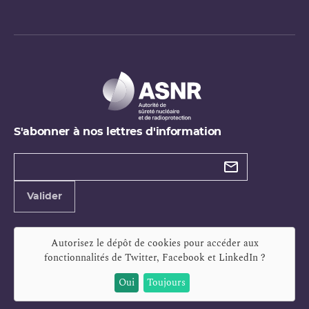
S'abonner à nos lettres d'information
Types de
newsletter
Adresse
Valider
e-
mail
Autorisez le dépôt de cookies pour accéder aux
fonctionnalités de
Twitter, Facebook et LinkedIn
?
Oui
Toujours