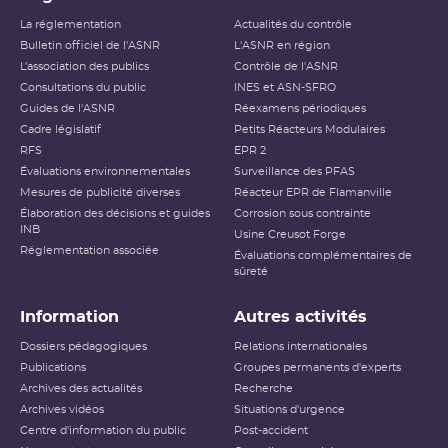
La réglementation
Actualités du contrôle
Bulletin officiel de l'ASNR
L'ASNR en région
L’association des publics
Contrôle de l'ASNR
Consultations du public
INES et ASN-SFRO
Guides de l'ASNR
Réexamens périodiques
Cadre législatif
Petits Réacteurs Modulaires
RFS
EPR 2
Évaluations environnementales
Surveillance des PFAS
Mesures de publicité diverses
Réacteur EPR de Flamanville
Élaboration des décisions et guides
Corrosion sous contrainte
INB
Usine Creusot Forge
Réglementation associée
Évaluations complémentaires de
sûreté
Information
Autres activités
Dossiers pédagogiques
Relations internationales
Publications
Groupes permanents d'experts
Archives des actualités
Recherche
Archives vidéos
Situations d'urgence
Centre d'information du public
Post-accident