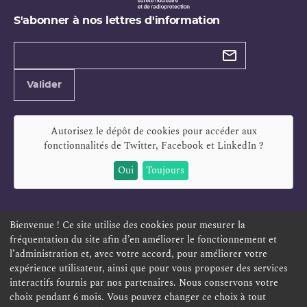
S'abonner à nos lettres d'information
Types de
newsletter
Adresse
Valider
e-
mail
Autorisez le dépôt de cookies pour accéder aux
fonctionnalités de
Twitter, Facebook et LinkedIn
?
Oui
Toujours
Bienvenue ! Ce site utilise des cookies pour mesurer la
fréquentation du site afin d’en améliorer le fonctionnement et
ESPACE PERSONNEL
OFFRES D'EMPLOI
SIGNALEMENT
l’administration et, avec votre accord, pour améliorer votre
TÉLÉSERVICES
PLAN DU SITE
LEXIQUE
expérience utilisateur, ainsi que pour vous proposer des services
ACCESSIBILITÉ
POLITIQUE DE CONFIDENTIALITÉ
interactifs fournis par nos partenaires. Nous conservons votre
choix pendant 6 mois. Vous pouvez changer ce choix à tout
MENTIONS LÉGALES
CONTACT