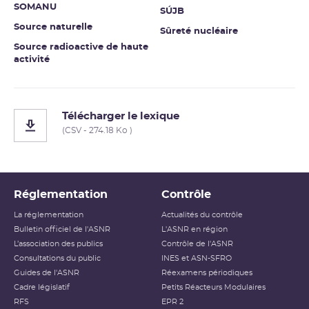
SOMANU
SÚJB
Source naturelle
Sûreté nucléaire
Source radioactive de haute
activité
Télécharger le lexique
(CSV - 274.18 Ko )
Réglementation
Contrôle
La réglementation
Actualités du contrôle
Bulletin officiel de l'ASNR
L'ASNR en région
L’association des publics
Contrôle de l'ASNR
Consultations du public
INES et ASN-SFRO
Guides de l'ASNR
Réexamens périodiques
Cadre législatif
Petits Réacteurs Modulaires
RFS
EPR 2