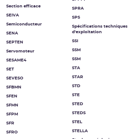
Section efficace
SPRA
SEIVA
SPS
Semiconducteur
Spécifications techniques
d'exploitation
SENA
SSI
SEPTEN
SSM
Servomoteur
SSM
SESAME4
STA
SET
STAR
SEVESO
STD
SFBMN
STE
SFEN
STED
SFMN
STEDS
SFPM
STEL
SFR
STELLA
SFRO