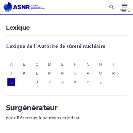
Recherche
Menu
Lexique
Lexique de l'Autorité de sûreté nucléaire
A
B
C
D
E
F
G
H
I
J
K
L
M
N
O
P
Q
R
S
T
U
V
W
X
Y
Z
Surgénérateur
(voir Réacteurs à neutrons rapides)