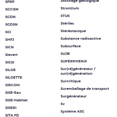
Stockage géologique
SFRP
Strontium
SGCISN
STUK
SGDN
Stériles
SGDSN
Stéréotaxique
SGI
Substance radioactive
SHFJ
Subsurface
SICN
SUJB
Sievert
SUPERPHENIX
SIGIS
Sur(ré)générateur /
SILOE
sur(ré)génération
SILOETTE
Surcritique
SIRCOM
Suremballage de transport
SISE-Eau
Surgénérateur
SISE-Habitat
Sv
SISERI
Système ASG
SITA FD