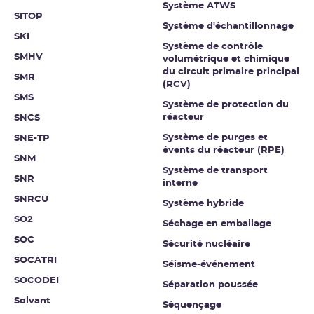
Système ATWS
SITOP
Système d'échantillonnage
SKI
Système de contrôle
SMHV
volumétrique et chimique
du circuit primaire principal
SMR
(RCV)
SMS
Système de protection du
réacteur
SNCS
Système de purges et
SNE-TP
évents du réacteur (RPE)
SNM
Système de transport
SNR
interne
SNRCU
Système hybride
SO2
Séchage en emballage
SOC
Sécurité nucléaire
SOCATRI
Séisme-événement
SOCODEI
Séparation poussée
Solvant
Séquençage