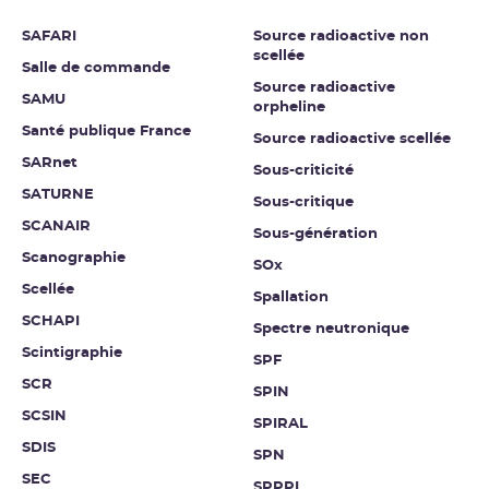
SAFARI
Source radioactive non
scellée
Salle de commande
Source radioactive
SAMU
orpheline
Santé publique France
Source radioactive scellée
SARnet
Sous-criticité
SATURNE
Sous-critique
SCANAIR
Sous-génération
Scanographie
SOx
Scellée
Spallation
SCHAPI
Spectre neutronique
Scintigraphie
SPF
SCR
SPIN
SCSIN
SPIRAL
SDIS
SPN
SEC
SPPPI