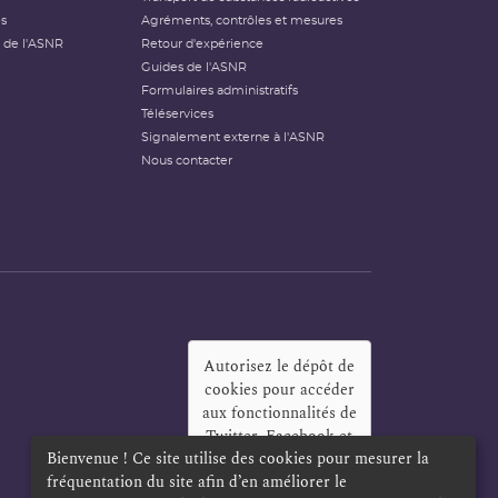
és
Agréments, contrôles et mesures
 de l'ASNR
Retour d'expérience
Guides de l'ASNR
Formulaires administratifs
Téléservices
Signalement externe à l'ASNR
Nous contacter
Autorisez le dépôt de
cookies pour accéder
aux fonctionnalités de
Twitter, Facebook et
Bienvenue ! Ce site utilise des cookies pour mesurer la
LinkedIn
?
fréquentation du site afin d’en améliorer le