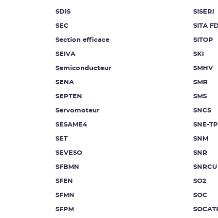
SDIS
SISERI
SEC
SITA F
Section efficace
SITOP
SEIVA
SKI
Semiconducteur
SMHV
SENA
SMR
SEPTEN
SMS
Servomoteur
SNCS
SESAME4
SNE-TP
SET
SNM
SEVESO
SNR
SFBMN
SNRCU
SFEN
SO2
SFMN
SOC
SFPM
SOCAT