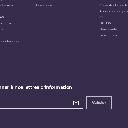
dulaires
Nous contacter
Conseils et comit
Appuis techniques
FAS
CLI
amanville
HCTISN
rainte
Nous contacter
e
Liens utiles
émentaires de
ner à nos lettres d'information
 de
etter
Valider
e