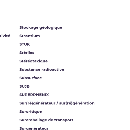
Stockage géologique
tivité
Strontium
STUK
Stériles
Stéréotaxique
Substance radioactive
Subsurface
SUJB
SUPERPHENIX
Sur(ré)générateur / sur(ré)génération
Surcritique
Suremballage de transport
Surgénérateur