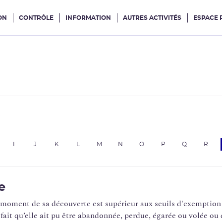
ON
CONTRÔLE
INFORMATION
AUTRES ACTIVITÉS
ESPACE 
e site
e
I
J
K
L
M
N
O
P
Q
R
e
 moment de sa découverte est supérieur aux seuils d'exemption e
ait qu’elle ait pu être abandonnée, perdue, égarée ou volée ou du 