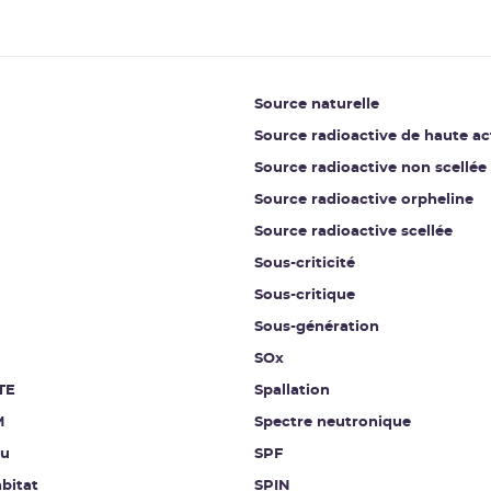
Source naturelle
Source radioactive de haute ac
Source radioactive non scellée
Source radioactive orpheline
Source radioactive scellée
Sous-criticité
Sous-critique
Sous-génération
SOx
TE
Spallation
M
Spectre neutronique
au
SPF
bitat
SPIN