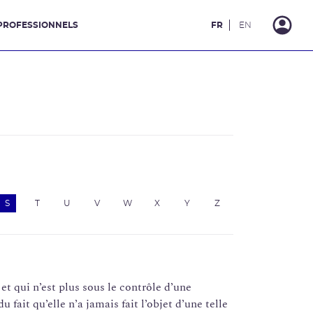
PROFESSIONNELS
FR
EN
S
T
U
V
W
X
Y
Z
t qui n’est plus sous le contrôle d’une
fait qu’elle n’a jamais fait l’objet d’une telle