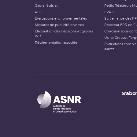
Cadre législatif
Petits Réacteurs Mo
RFS
EPR 2
Évaluations environnementales
Surveillance des P
Mesures de publicité diverses
Réacteur EPR de Fl
Élaboration des décisions et guides
Corrosion sous cont
INB
Usine Creusot Forg
Réglementation associée
Évaluations compl
sûreté
S'abon
Types
newsl
Adress
e-
mail