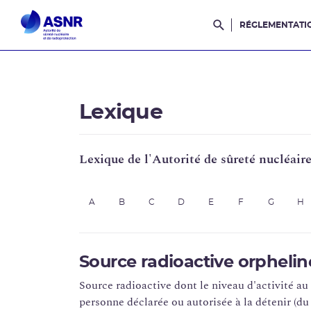
RÉGLEMENTATI
Rechercher dans l
Lexique
Lexique de l'Autorité de sûreté nucléair
A
B
C
D
E
F
G
H
Source radioactive orphelin
Source radioactive dont le niveau d'activité au
personne déclarée ou autorisée à la détenir (du f