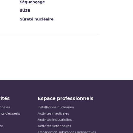
Séquençage
SÚJB
Sûreté nucléaire
ités
Espace professionnels
ionales
Installations nucléaires
ts d'experts
Activités médicales
Activités industrielles
ce
Activités vétérinaires
Transport de substances radioactives