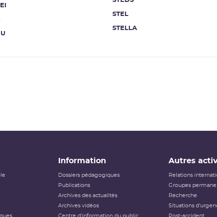
STEDS
EI
STEL
t
STELLA
NU
Information
Autres activ
ôle
Dossiers pédagogiques
Relations internat
Publications
Groupes permanen
Archives des actualités
Recherche
Archives vidéos
Situations d'urgen
iques
Centre d'information du public
Post-accident