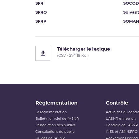
SFR
SOCOD
SFRO
Solvan
SFRP
SOMA
Télécharger le lexique
(CSV - 274.18 Ko )
Réglementation
Contrôle
La réglementation
Actualités du contr
Bulletin officiel de l'ASNR
L'ASNR en région
L’association des publics
Contrôle de l'ASNR
Consultations du public
INES et ASN-SFRO
Guides de l'ASNR
Réexamens périod