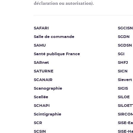
déclaration ou autorisation).
SAFARI
SGCISN
Salle de commande
SGDN
SAMU
SGDSN
Santé publique France
SGI
SARnet
SHFJ
SATURNE
SICN
SCANAIR
Sievert
Scanographie
SIGIS
Scellée
SILOE
SCHAPI
SILOET
Scintigraphie
SIRCO
SCR
SISE-E
SCSIN
SISE-Ha