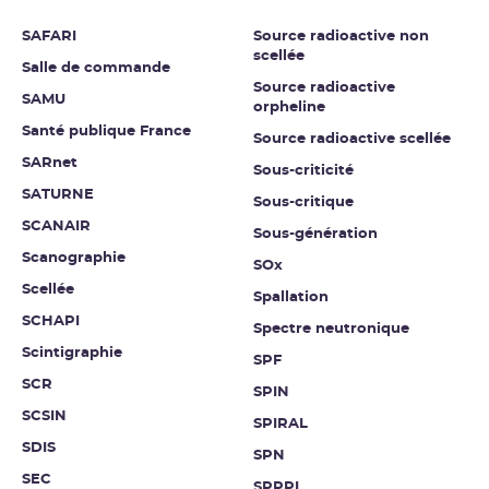
SAFARI
Source radioactive non
scellée
Salle de commande
Source radioactive
SAMU
orpheline
Santé publique France
Source radioactive scellée
SARnet
Sous-criticité
SATURNE
Sous-critique
SCANAIR
Sous-génération
Scanographie
SOx
Scellée
Spallation
SCHAPI
Spectre neutronique
Scintigraphie
SPF
SCR
SPIN
SCSIN
SPIRAL
SDIS
SPN
SEC
SPPPI