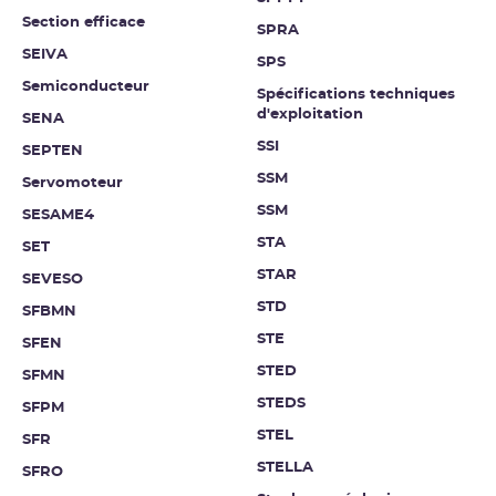
Section efficace
SPRA
SEIVA
SPS
Semiconducteur
Spécifications techniques
d'exploitation
SENA
SSI
SEPTEN
SSM
Servomoteur
SSM
SESAME4
STA
SET
STAR
SEVESO
STD
SFBMN
STE
SFEN
STED
SFMN
STEDS
SFPM
STEL
SFR
STELLA
SFRO