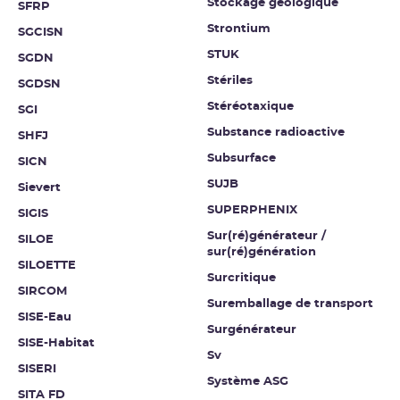
Stockage géologique
SFRP
Strontium
SGCISN
STUK
SGDN
Stériles
SGDSN
Stéréotaxique
SGI
Substance radioactive
SHFJ
Subsurface
SICN
SUJB
Sievert
SUPERPHENIX
SIGIS
Sur(ré)générateur /
SILOE
sur(ré)génération
SILOETTE
Surcritique
SIRCOM
Suremballage de transport
SISE-Eau
Surgénérateur
SISE-Habitat
Sv
SISERI
Système ASG
SITA FD