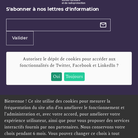
S'abonner à nos lettres d'information
Types de
newsletter
Adresse
Valider
e-
mail
Autorisez le dépôt de cookies pour accéder aux
fonctionnalités de
Twitter, Facebook et LinkedIn
?
Oui
Toujours
Bienvenue ! Ce site utilise des cookies pour mesurer la
fréquentation du site afin d’en améliorer le fonctionnement et
ESPACE PERSONNEL
OFFRES D'EMPLOI
SIGNALEMENT
l’administration et, avec votre accord, pour améliorer votre
TÉLÉSERVICES
PLAN DU SITE
LEXIQUE
expérience utilisateur, ainsi que pour vous proposer des services
ACCESSIBILITÉ
POLITIQUE DE CONFIDENTIALITÉ
interactifs fournis par nos partenaires. Nous conservons votre
choix pendant 6 mois. Vous pouvez changer ce choix à tout
MENTIONS LÉGALES
CONTACT