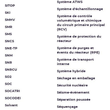
Système ATWS
SITOP
Système d'échantillonnage
SKI
Système de contrôle
SMHV
volumétrique et chimique
du circuit primaire principal
SMR
(RCV)
SMS
Système de protection du
réacteur
SNCS
Système de purges et
SNE-TP
évents du réacteur (RPE)
SNM
Système de transport
SNR
interne
SNRCU
Système hybride
SO2
Séchage en emballage
SOC
Sécurité nucléaire
SOCATRI
Séisme-événement
SOCODEI
Séparation poussée
Solvant
Séquençage