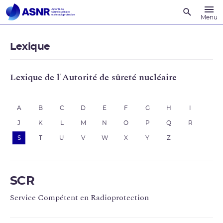
Recherche
Menu
Lexique
Lexique de l'Autorité de sûreté nucléaire
A
B
C
D
E
F
G
H
I
J
K
L
M
N
O
P
Q
R
S
T
U
V
W
X
Y
Z
SCR
Service Compétent en Radioprotection