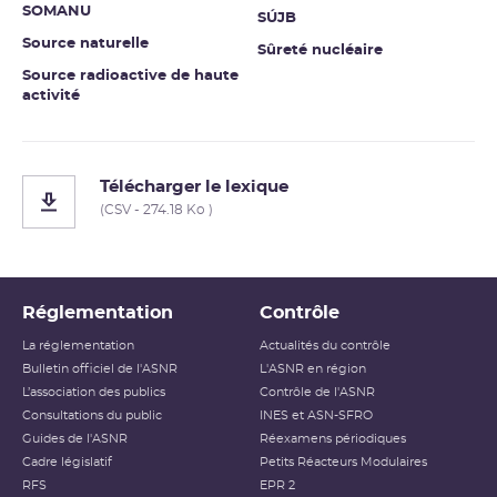
SOMANU
SÚJB
Source naturelle
Sûreté nucléaire
Source radioactive de haute
activité
Télécharger le lexique
(CSV - 274.18 Ko )
Réglementation
Contrôle
La réglementation
Actualités du contrôle
Bulletin officiel de l'ASNR
L'ASNR en région
L’association des publics
Contrôle de l'ASNR
Consultations du public
INES et ASN-SFRO
Guides de l'ASNR
Réexamens périodiques
Cadre législatif
Petits Réacteurs Modulaires
RFS
EPR 2