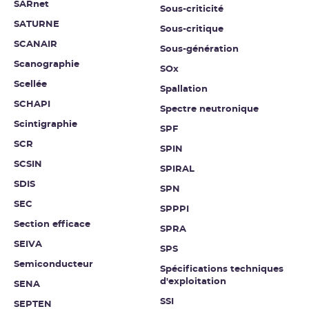
SARnet
Sous-criticité
SATURNE
Sous-critique
SCANAIR
Sous-génération
Scanographie
SOx
Scellée
Spallation
SCHAPI
Spectre neutronique
Scintigraphie
SPF
SCR
SPIN
SCSIN
SPIRAL
SDIS
SPN
SEC
SPPPI
Section efficace
SPRA
SEIVA
SPS
Semiconducteur
Spécifications techniques
d'exploitation
SENA
SSI
SEPTEN