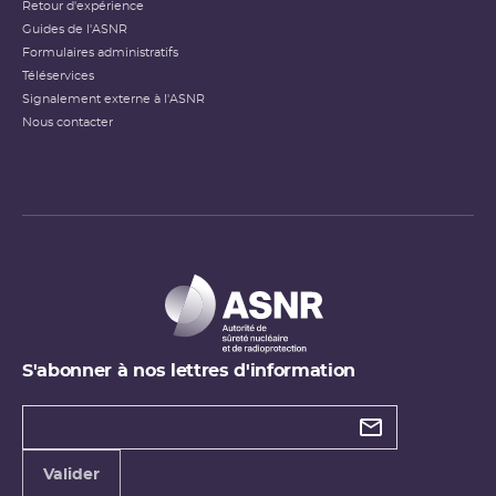
Retour d'expérience
Guides de l'ASNR
Formulaires administratifs
Téléservices
Signalement externe à l'ASNR
Nous contacter
S'abonner à nos lettres d'information
Types de
newsletter
Adresse
Valider
e-