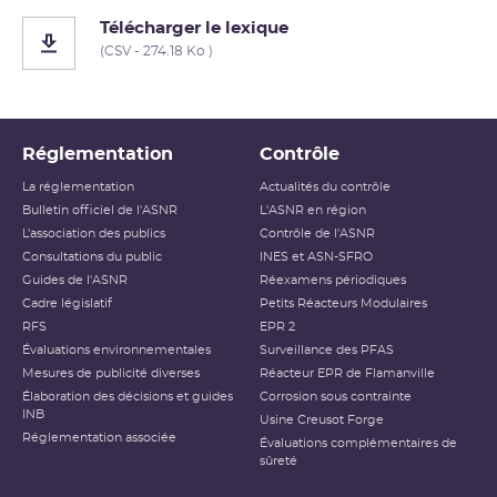
Télécharger le lexique
(CSV - 274.18 Ko )
Réglementation
Contrôle
La réglementation
Actualités du contrôle
Bulletin officiel de l'ASNR
L'ASNR en région
L’association des publics
Contrôle de l'ASNR
Consultations du public
INES et ASN-SFRO
Guides de l'ASNR
Réexamens périodiques
Cadre législatif
Petits Réacteurs Modulaires
RFS
EPR 2
Évaluations environnementales
Surveillance des PFAS
Mesures de publicité diverses
Réacteur EPR de Flamanville
Élaboration des décisions et guides
Corrosion sous contrainte
INB
Usine Creusot Forge
Réglementation associée
Évaluations complémentaires de
sûreté