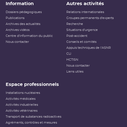
Information
Autres activités
Dossiers pédagogiques
Relations internationales
Publications
Groupes permanents d'experts
Archives des actualités
Recherche
Archives vidéos
Situations d'urgence
Centre d'information du public
Post-accident
Nous contacter
Conseils et comités
Appuis techniques de l'ASNR
CLI
HCTISN
Nous contacter
Liens utiles
Espace professionnels
Installations nucléaires
Activités médicales
Activités industrielles
Activités vétérinaires
Transport de substances radioactives
Agréments, contrôles et mesures