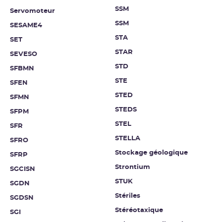
SSM
Servomoteur
SSM
SESAME4
STA
SET
STAR
SEVESO
STD
SFBMN
STE
SFEN
STED
SFMN
STEDS
SFPM
STEL
SFR
STELLA
SFRO
Stockage géologique
SFRP
Strontium
SGCISN
STUK
SGDN
Stériles
SGDSN
Stéréotaxique
SGI