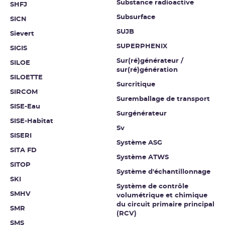
Substance radioactive
SHFJ
Subsurface
SICN
SUJB
Sievert
SUPERPHENIX
SIGIS
Sur(ré)générateur /
SILOE
sur(ré)génération
SILOETTE
Surcritique
SIRCOM
Suremballage de transport
SISE-Eau
Surgénérateur
SISE-Habitat
Sv
SISERI
Système ASG
SITA FD
Système ATWS
SITOP
Système d'échantillonnage
SKI
Système de contrôle
SMHV
volumétrique et chimique
du circuit primaire principal
SMR
(RCV)
SMS