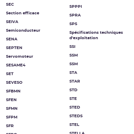
SEC
SPPPI
Section efficace
SPRA
SEIVA
SPS
Semiconducteur
Spécifications techniques
d'exploitation
SENA
SSI
SEPTEN
SSM
Servomoteur
SSM
SESAME4
STA
SET
STAR
SEVESO
STD
SFBMN
STE
SFEN
STED
SFMN
STEDS
SFPM
STEL
SFR
STELLA