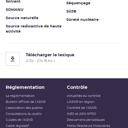
Solvant
Séquençage
SOMANU
SÚJB
Source naturelle
Sûreté nucléaire
Source radioactive de haute
activité
Télécharger le lexique
(CSV - 274.18 Ko )
Réglementation
Contrôle
La réglementation
Actualités du contrôle
Bulletin officiel de l'ASNR
L'ASNR en région
L’association des publics
Contrôle de l'ASNR
Consultations du public
INES et ASN-SFRO
Guides de l'ASNR
Réexamens périodiques
Cadre législatif
Petits Réacteurs Modulaires