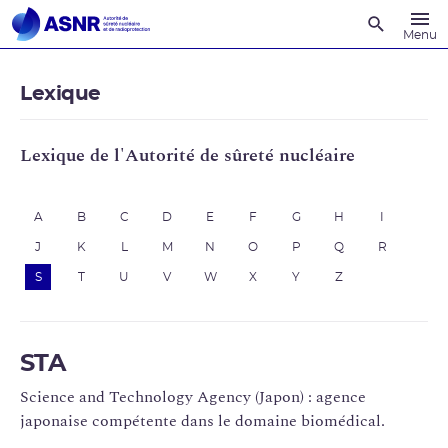
Recherche
Menu
Lexique
Lexique de l'Autorité de sûreté nucléaire
A
B
C
D
E
F
G
H
I
J
K
L
M
N
O
P
Q
R
S
T
U
V
W
X
Y
Z
STA
Science and Technology Agency (Japon) : agence
japonaise compétente dans le domaine biomédical.