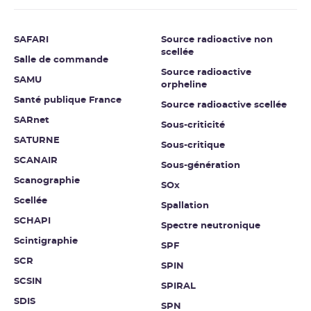
SAFARI
Source radioactive non
scellée
Salle de commande
Source radioactive
SAMU
orpheline
Santé publique France
Source radioactive scellée
SARnet
Sous-criticité
SATURNE
Sous-critique
SCANAIR
Sous-génération
Scanographie
SOx
Scellée
Spallation
SCHAPI
Spectre neutronique
Scintigraphie
SPF
SCR
SPIN
SCSIN
SPIRAL
SDIS
SPN