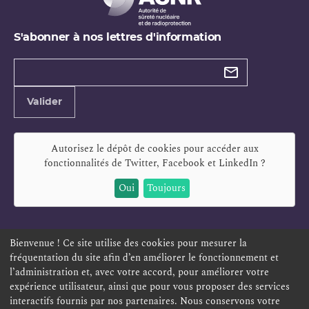
S'abonner à nos lettres d'information
Types de
newsletter
Adresse
Valider
e-
mail
Autorisez le dépôt de cookies pour accéder aux
fonctionnalités de
Twitter, Facebook et LinkedIn
?
Oui
Toujours
Bienvenue ! Ce site utilise des cookies pour mesurer la
fréquentation du site afin d’en améliorer le fonctionnement et
ESPACE PERSONNEL
OFFRES D'EMPLOI
SIGNALEMENT
l’administration et, avec votre accord, pour améliorer votre
TÉLÉSERVICES
PLAN DU SITE
LEXIQUE
expérience utilisateur, ainsi que pour vous proposer des services
ACCESSIBILITÉ
POLITIQUE DE CONFIDENTIALITÉ
interactifs fournis par nos partenaires. Nous conservons votre