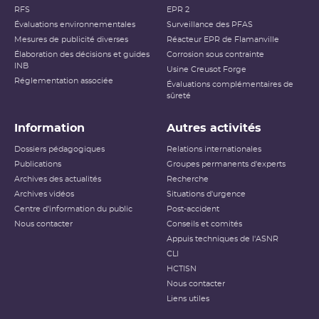
RFS
EPR 2
Évaluations environnementales
Surveillance des PFAS
Mesures de publicité diverses
Réacteur EPR de Flamanville
Élaboration des décisions et guides
Corrosion sous contrainte
INB
Usine Creusot Forge
Réglementation associée
Évaluations complémentaires de
sûreté
Information
Autres activités
Dossiers pédagogiques
Relations internationales
Publications
Groupes permanents d'experts
Archives des actualités
Recherche
Archives vidéos
Situations d'urgence
Centre d'information du public
Post-accident
Nous contacter
Conseils et comités
Appuis techniques de l'ASNR
CLI
HCTISN
Nous contacter
Liens utiles