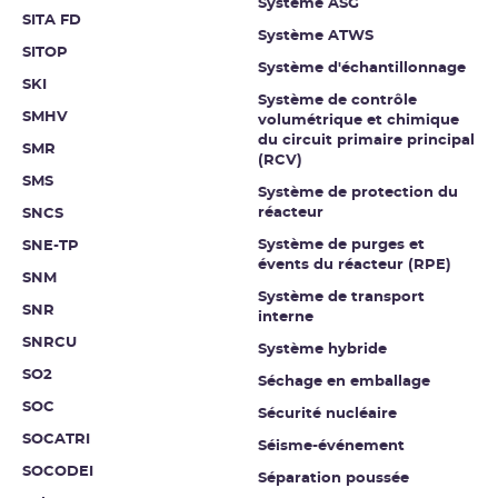
Système ASG
SITA FD
Système ATWS
SITOP
Système d'échantillonnage
SKI
Système de contrôle
SMHV
volumétrique et chimique
du circuit primaire principal
SMR
(RCV)
SMS
Système de protection du
réacteur
SNCS
Système de purges et
SNE-TP
évents du réacteur (RPE)
SNM
Système de transport
SNR
interne
SNRCU
Système hybride
SO2
Séchage en emballage
SOC
Sécurité nucléaire
SOCATRI
Séisme-événement
SOCODEI
Séparation poussée