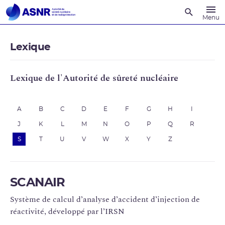
Recherche
Menu
Lexique
Lexique de l'Autorité de sûreté nucléaire
A
B
C
D
E
F
G
H
I
J
K
L
M
N
O
P
Q
R
S
T
U
V
W
X
Y
Z
SCANAIR
Système de calcul d’analyse d’accident d’injection de
réactivité, développé par l’IRSN