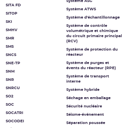
Système ASG
SITA FD
Système ATWS
SITOP
Système d'échantillonnage
SKI
Système de contrôle
SMHV
volumétrique et chimique
du circuit primaire principal
SMR
(RCV)
SMS
Système de protection du
réacteur
SNCS
Système de purges et
SNE-TP
évents du réacteur (RPE)
SNM
Système de transport
SNR
interne
SNRCU
Système hybride
SO2
Séchage en emballage
SOC
Sécurité nucléaire
SOCATRI
Séisme-événement
SOCODEI
Séparation poussée