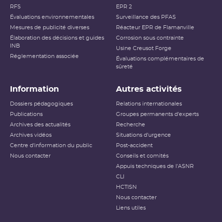
RFS
EPR 2
Évaluations environnementales
Surveillance des PFAS
Mesures de publicité diverses
Réacteur EPR de Flamanville
Élaboration des décisions et guides
Corrosion sous contrainte
INB
Usine Creusot Forge
Réglementation associée
Évaluations complémentaires de
sûreté
Information
Autres activités
Dossiers pédagogiques
Relations internationales
Publications
Groupes permanents d'experts
Archives des actualités
Recherche
Archives vidéos
Situations d'urgence
Centre d'information du public
Post-accident
Nous contacter
Conseils et comités
Appuis techniques de l'ASNR
CLI
HCTISN
Nous contacter
Liens utiles