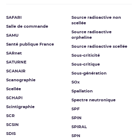
SAFARI
Source radioactive non
scellée
Salle de commande
Source radioactive
SAMU
orpheline
Santé publique France
Source radioactive scellée
SARnet
Sous-criticité
SATURNE
Sous-critique
SCANAIR
Sous-génération
Scanographie
SOx
Scellée
Spallation
SCHAPI
Spectre neutronique
Scintigraphie
SPF
SCR
SPIN
SCSIN
SPIRAL
SDIS
SPN