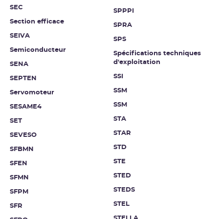
SEC
SPPPI
Section efficace
SPRA
SEIVA
SPS
Semiconducteur
Spécifications techniques
d'exploitation
SENA
SSI
SEPTEN
SSM
Servomoteur
SSM
SESAME4
STA
SET
STAR
SEVESO
STD
SFBMN
STE
SFEN
STED
SFMN
STEDS
SFPM
STEL
SFR
STELLA