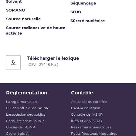
Solvant
Séquençage
SOMANU
SÚJB
Source naturelle
Sûreté nucléaire
Source radioactive de haute
activité
Télécharger le lexique
(CSV - 274.18 Ko )
Réglementation
Contrôle
La réglementation
Actualités du contrôle
Bulletin officiel de l'ASNR
L'ASNR en région
L’association des publics
Contrôle de l'ASNR
Consultations du public
INES et ASN-SFRO
Guides de l'ASNR
Réexamens périodiques
Cadre législatif
Petits Réacteurs Modulaires