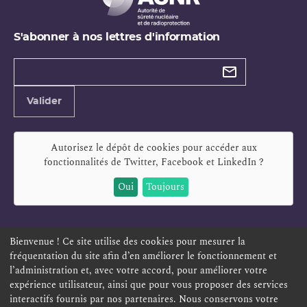
S'abonner à nos lettres d'information
Types de
newsletter
Adresse
Valider
e-
mail
Autorisez le dépôt de cookies pour accéder aux
fonctionnalités de
Twitter, Facebook et LinkedIn
?
Oui
Toujours
Bienvenue ! Ce site utilise des cookies pour mesurer la
fréquentation du site afin d’en améliorer le fonctionnement et
ESPACE PERSONNEL
OFFRES D'EMPLOI
SIGNALEMENT
l’administration et, avec votre accord, pour améliorer votre
TÉLÉSERVICES
PLAN DU SITE
LEXIQUE
expérience utilisateur, ainsi que pour vous proposer des services
ACCESSIBILITÉ
POLITIQUE DE CONFIDENTIALITÉ
interactifs fournis par nos partenaires. Nous conservons votre