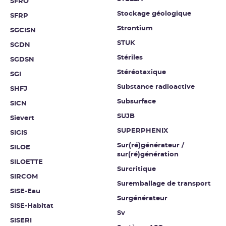
SFRO
Stockage géologique
SFRP
Strontium
SGCISN
STUK
SGDN
Stériles
SGDSN
Stéréotaxique
SGI
Substance radioactive
SHFJ
Subsurface
SICN
SUJB
Sievert
SUPERPHENIX
SIGIS
Sur(ré)générateur /
SILOE
sur(ré)génération
SILOETTE
Surcritique
SIRCOM
Suremballage de transport
SISE-Eau
Surgénérateur
SISE-Habitat
Sv
SISERI