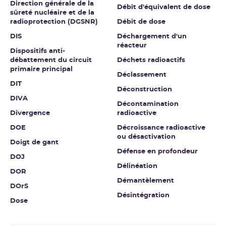
Direction générale de la
Débit d'équivalent de dose
sûreté nucléaire et de la
radioprotection (DGSNR)
Débit de dose
DIS
Déchargement d'un
réacteur
Dispositifs anti-
débattement du circuit
Déchets radioactifs
primaire principal
Déclassement
DIT
Déconstruction
DIVA
Décontamination
Divergence
radioactive
DOE
Décroissance radioactive
ou désactivation
Doigt de gant
Défense en profondeur
DOJ
Délinéation
DOR
Démantèlement
DOrS
Désintégration
Dose