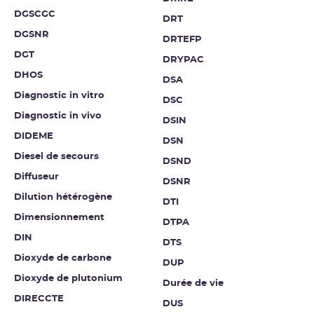
DGSCGC
DRT
DGSNR
DRTEFP
DGT
DRYPAC
DHOS
DSA
Diagnostic in vitro
DSC
Diagnostic in vivo
DSIN
DIDEME
DSN
Diesel de secours
DSND
Diffuseur
DSNR
Dilution hétérogène
DTI
Dimensionnement
DTPA
DIN
DTS
Dioxyde de carbone
DUP
Dioxyde de plutonium
Durée de vie
DIRECCTE
DUS