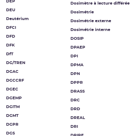
DEP
Dosimètre à lecture différée
DEU
Dosimétrie
Deutérium
Dosimétrie externe
DFCI
Dosimétrie interne
DFD
DOSIP
DFK
DPAEP
DfT
DPI
DG/TREN
DPMA
DGAC
DPN
DGCCRF
DPPR
DGEC
DRASS
DGEMP
DRC
DGITM
DRD
DGMT
DREAL
DGPR
DRI
DGS
DRIRE