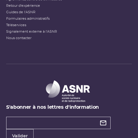
Retour d'expérience
Guides de l'ASNR
Formulaires administratifs
Téléservices
Signalement externe à l'ASNR
Nous contacter
S'abonner à nos lettres d'information
Types de
newsletter
Adresse
Valider