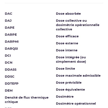
DAC
Dose absorbée
DAJ
Dose collective ou
dosimétrie opérationnelle
DAPE
collective
DARPE
Dose efficace
DARPMI
Dose externe
DARQSI
Dose interne
DCI
Dose intégrée (ou
simplement dose)
DCN
Dose limite
DDASS
Dose maximale admissible
DDSC
Dose prévisible
DDTEFP
Dose équivalente
DEM
Dosimètre
Densité de flux thermique
critique
Dosimètre opérationnel