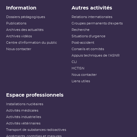
Information
Autres activités
Dossiers pédagogiques
Relations internationales
Publications
Groupes permanents d'experts
Archives des actualités
Recherche
Archives vidéos
Situations d'urgence
Centre d'information du public
Post-accident
Nous contacter
Conseils et comités
Appuis techniques de l'ASNR
CLI
HCTISN
Nous contacter
Liens utiles
Espace professionnels
Installations nucléaires
Activités médicales
Activités industrielles
Activités vétérinaires
Transport de substances radioactives
Agréments, contrôles et mesures