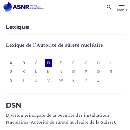
Recherche
Menu
Lexique
Lexique de l'Autorité de sûreté nucléaire
A
B
C
D
E
F
G
H
I
J
K
L
M
N
O
P
Q
R
S
T
U
V
W
X
Y
Z
DSN
Division principale de la Sécurité des installations
Nucléaires (Autorité de sûreté nucléaire de la Suisse).