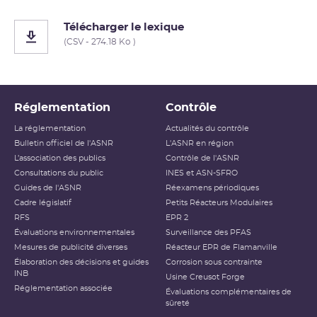
Télécharger le lexique
(CSV - 274.18 Ko )
Réglementation
Contrôle
La réglementation
Actualités du contrôle
Bulletin officiel de l'ASNR
L'ASNR en région
L’association des publics
Contrôle de l'ASNR
Consultations du public
INES et ASN-SFRO
Guides de l'ASNR
Réexamens périodiques
Cadre législatif
Petits Réacteurs Modulaires
RFS
EPR 2
Évaluations environnementales
Surveillance des PFAS
Mesures de publicité diverses
Réacteur EPR de Flamanville
Élaboration des décisions et guides
Corrosion sous contrainte
INB
Usine Creusot Forge
Réglementation associée
Évaluations complémentaires de
sûreté