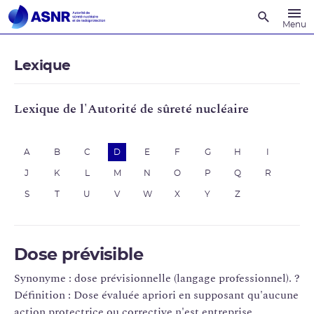
Recherche
Menu
Lexique
Lexique de l'Autorité de sûreté nucléaire
A
B
C
D
E
F
G
H
I
J
K
L
M
N
O
P
Q
R
S
T
U
V
W
X
Y
Z
Dose prévisible
Synonyme : dose prévisionnelle (langage professionnel). ?
Définition : Dose évaluée apriori en supposant qu'aucune
action protectrice ou corrective n'est entreprise