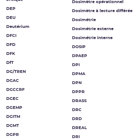
Dosimètre opérationnel
DEP
Dosimètre à lecture différée
DEU
Dosimétrie
Deutérium
Dosimétrie externe
DFCI
Dosimétrie interne
DFD
DOSIP
DFK
DPAEP
DfT
DPI
DG/TREN
DPMA
DGAC
DPN
DGCCRF
DPPR
DGEC
DRASS
DGEMP
DRC
DGITM
DRD
DGMT
DREAL
DGPR
DRI