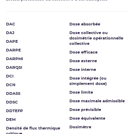
DAC
Dose absorbée
DAJ
Dose collective ou
dosimétrie opérationnelle
DAPE
collective
DARPE
Dose efficace
DARPMI
Dose externe
DARQSI
Dose interne
DCI
Dose intégrée (ou
simplement dose)
DCN
Dose limite
DDASS
Dose maximale admissible
DDSC
Dose prévisible
DDTEFP
Dose équivalente
DEM
Dosimètre
Densité de flux thermique
critique