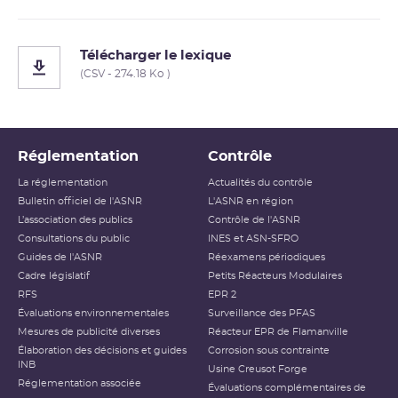
Télécharger le lexique
(CSV - 274.18 Ko )
Réglementation
Contrôle
La réglementation
Actualités du contrôle
Bulletin officiel de l'ASNR
L'ASNR en région
L’association des publics
Contrôle de l'ASNR
Consultations du public
INES et ASN-SFRO
Guides de l'ASNR
Réexamens périodiques
Cadre législatif
Petits Réacteurs Modulaires
RFS
EPR 2
Évaluations environnementales
Surveillance des PFAS
Mesures de publicité diverses
Réacteur EPR de Flamanville
Élaboration des décisions et guides
Corrosion sous contrainte
INB
Usine Creusot Forge
Réglementation associée
Évaluations complémentaires de