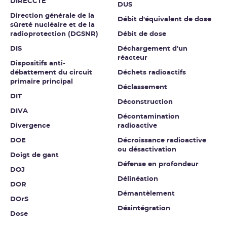
DIRECCTE
DUS
Direction générale de la
Débit d'équivalent de dose
sûreté nucléaire et de la
radioprotection (DGSNR)
Débit de dose
DIS
Déchargement d'un
réacteur
Dispositifs anti-
débattement du circuit
Déchets radioactifs
primaire principal
Déclassement
DIT
Déconstruction
DIVA
Décontamination
Divergence
radioactive
DOE
Décroissance radioactive
ou désactivation
Doigt de gant
Défense en profondeur
DOJ
Délinéation
DOR
Démantèlement
DOrS
Désintégration
Dose