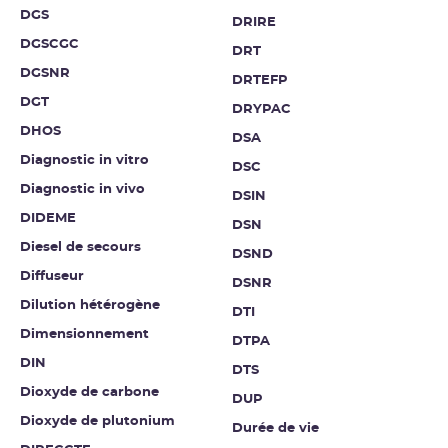
DGS
DRIRE
DGSCGC
DRT
DGSNR
DRTEFP
DGT
DRYPAC
DHOS
DSA
Diagnostic in vitro
DSC
Diagnostic in vivo
DSIN
DIDEME
DSN
Diesel de secours
DSND
Diffuseur
DSNR
Dilution hétérogène
DTI
Dimensionnement
DTPA
DIN
DTS
Dioxyde de carbone
DUP
Dioxyde de plutonium
Durée de vie