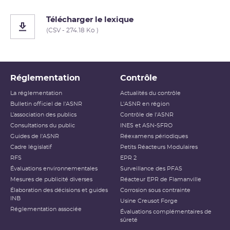
Télécharger le lexique
(CSV - 274.18 Ko )
Réglementation
Contrôle
La réglementation
Actualités du contrôle
Bulletin officiel de l'ASNR
L'ASNR en région
L’association des publics
Contrôle de l'ASNR
Consultations du public
INES et ASN-SFRO
Guides de l'ASNR
Réexamens périodiques
Cadre législatif
Petits Réacteurs Modulaires
RFS
EPR 2
Évaluations environnementales
Surveillance des PFAS
Mesures de publicité diverses
Réacteur EPR de Flamanville
Élaboration des décisions et guides
Corrosion sous contrainte
INB
Usine Creusot Forge
Réglementation associée
Évaluations complémentaires de
sûreté