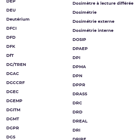
DEP
Dosimètre à lecture différée
DEU
Dosimétrie
Deutérium
Dosimétrie externe
DFCI
Dosimétrie interne
DFD
DOSIP
DFK
DPAEP
DfT
DPI
DG/TREN
DPMA
DGAC
DPN
DGCCRF
DPPR
DGEC
DRASS
DGEMP
DRC
DGITM
DRD
DGMT
DREAL
DGPR
DRI
DGS
DRIRE