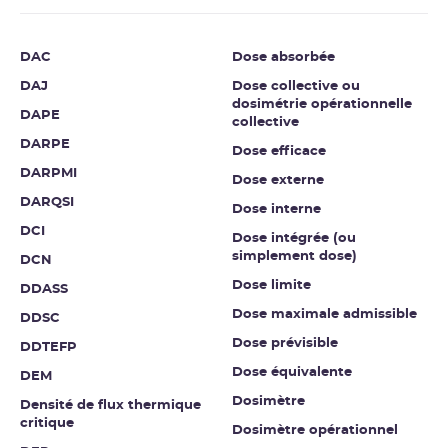
DAC
Dose absorbée
DAJ
Dose collective ou
dosimétrie opérationnelle
DAPE
collective
DARPE
Dose efficace
DARPMI
Dose externe
DARQSI
Dose interne
DCI
Dose intégrée (ou
simplement dose)
DCN
Dose limite
DDASS
Dose maximale admissible
DDSC
Dose prévisible
DDTEFP
Dose équivalente
DEM
Dosimètre
Densité de flux thermique
critique
Dosimètre opérationnel