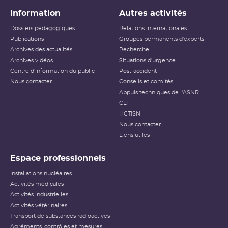
Information
Autres activités
Dossiers pédagogiques
Relations internationales
Publications
Groupes permanents d'experts
Archives des actualités
Recherche
Archives vidéos
Situations d'urgence
Centre d'information du public
Post-accident
Nous contacter
Conseils et comités
Appuis techniques de l'ASNR
CLI
HCTISN
Nous contacter
Liens utiles
Espace professionnels
Installations nucléaires
Activités médicales
Activités industrielles
Activités vétérinaires
Transport de substances radioactives
Agréments, contrôles et mesures