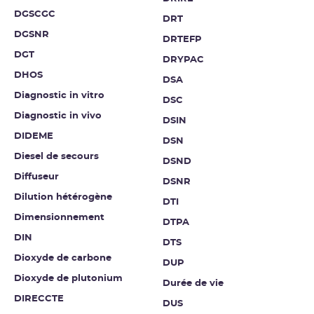
DGSCGC
DRT
DGSNR
DRTEFP
DGT
DRYPAC
DHOS
DSA
Diagnostic in vitro
DSC
Diagnostic in vivo
DSIN
DIDEME
DSN
Diesel de secours
DSND
Diffuseur
DSNR
Dilution hétérogène
DTI
Dimensionnement
DTPA
DIN
DTS
Dioxyde de carbone
DUP
Dioxyde de plutonium
Durée de vie
DIRECCTE
DUS