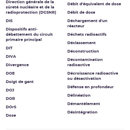
Direction générale de la
Débit d'équivalent de dose
sûreté nucléaire et de la
radioprotection (DGSNR)
Débit de dose
DIS
Déchargement d'un
réacteur
Dispositifs anti-
débattement du circuit
Déchets radioactifs
primaire principal
Déclassement
DIT
Déconstruction
DIVA
Décontamination
Divergence
radioactive
DOE
Décroissance radioactive
ou désactivation
Doigt de gant
Défense en profondeur
DOJ
Délinéation
DOR
Démantèlement
DOrS
Désintégration
Dose