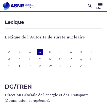
Recherche
Menu
Lexique
Lexique de l'Autorité de sûreté nucléaire
A
B
C
D
E
F
G
H
I
J
K
L
M
N
O
P
Q
R
S
T
U
V
W
X
Y
Z
DG/TREN
Direction Générale de l'énergie et des Transports
(Commission européenne).