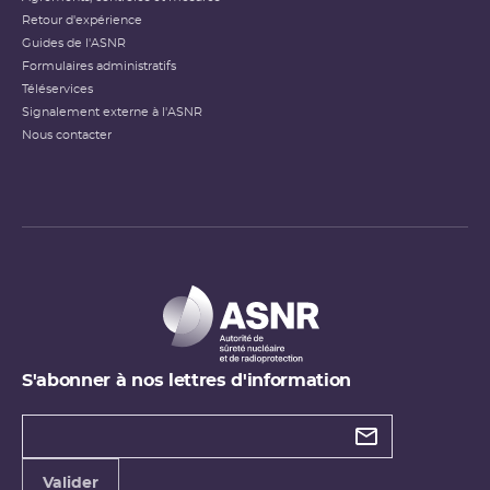
Retour d'expérience
Guides de l'ASNR
Formulaires administratifs
Téléservices
Signalement externe à l'ASNR
Nous contacter
S'abonner à nos lettres d'information
Types de
newsletter
Adresse
Valider