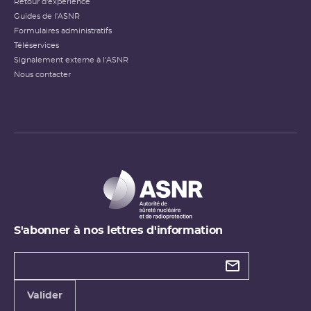
Retour d'expérience
Guides de l'ASNR
Formulaires administratifs
Téléservices
Signalement externe à l'ASNR
Nous contacter
S'abonner à nos lettres d'information
Types de
newsletter
Adresse
Valider
e-