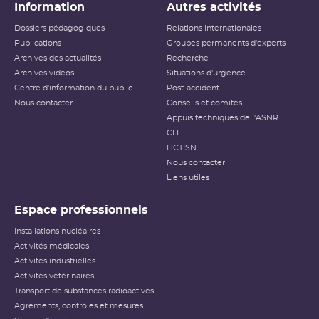
Information
Autres activités
Dossiers pédagogiques
Relations internationales
Publications
Groupes permanents d'experts
Archives des actualités
Recherche
Archives vidéos
Situations d'urgence
Centre d'information du public
Post-accident
Nous contacter
Conseils et comités
Appuis techniques de l'ASNR
CLI
HCTISN
Nous contacter
Liens utiles
Espace professionnels
Installations nucléaires
Activités médicales
Activités industrielles
Activités vétérinaires
Transport de substances radioactives
Agréments, contrôles et mesures