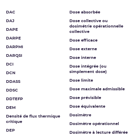
DAC
Dose absorbée
DAJ
Dose collective ou
dosimétrie opérationnelle
DAPE
collective
DARPE
Dose efficace
DARPMI
Dose externe
DARQSI
Dose interne
DCI
Dose intégrée (ou
simplement dose)
DCN
Dose limite
DDASS
Dose maximale admissible
DDSC
Dose prévisible
DDTEFP
Dose équivalente
DEM
Dosimètre
Densité de flux thermique
critique
Dosimètre opérationnel
DEP
Dosimètre à lecture différée