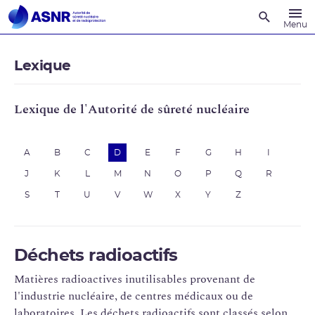
Recherche
Menu
Lexique
Lexique de l'Autorité de sûreté nucléaire
A
B
C
D
E
F
G
H
I
J
K
L
M
N
O
P
Q
R
S
T
U
V
W
X
Y
Z
Déchets radioactifs
Matières radioactives inutilisables provenant de
l'industrie nucléaire, de centres médicaux ou de
laboratoires. Les déchets radioactifs sont classés selon