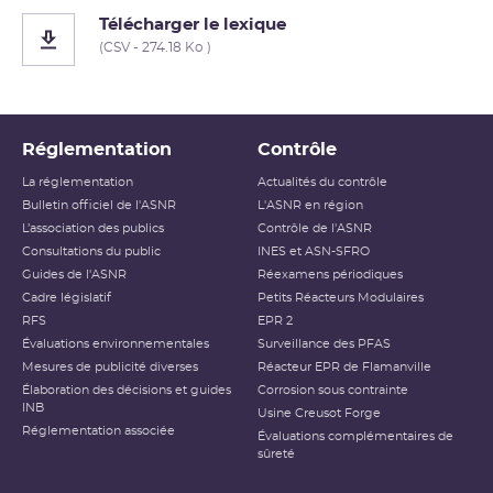
Télécharger le lexique
(CSV - 274.18 Ko )
Réglementation
Contrôle
La réglementation
Actualités du contrôle
Bulletin officiel de l'ASNR
L'ASNR en région
L’association des publics
Contrôle de l'ASNR
Consultations du public
INES et ASN-SFRO
Guides de l'ASNR
Réexamens périodiques
Cadre législatif
Petits Réacteurs Modulaires
RFS
EPR 2
Évaluations environnementales
Surveillance des PFAS
Mesures de publicité diverses
Réacteur EPR de Flamanville
Élaboration des décisions et guides
Corrosion sous contrainte
INB
Usine Creusot Forge
Réglementation associée
Évaluations complémentaires de
sûreté