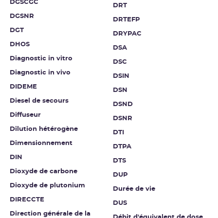
DGSCGC
DRT
DGSNR
DRTEFP
DGT
DRYPAC
DHOS
DSA
Diagnostic in vitro
DSC
Diagnostic in vivo
DSIN
DIDEME
DSN
Diesel de secours
DSND
Diffuseur
DSNR
Dilution hétérogène
DTI
Dimensionnement
DTPA
DIN
DTS
Dioxyde de carbone
DUP
Dioxyde de plutonium
Durée de vie
DIRECCTE
DUS
Direction générale de la
Débit d'équivalent de dose