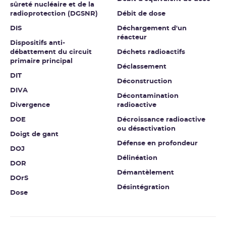
sûreté nucléaire et de la
radioprotection (DGSNR)
Débit de dose
DIS
Déchargement d'un
réacteur
Dispositifs anti-
débattement du circuit
Déchets radioactifs
primaire principal
Déclassement
DIT
Déconstruction
DIVA
Décontamination
Divergence
radioactive
DOE
Décroissance radioactive
ou désactivation
Doigt de gant
Défense en profondeur
DOJ
Délinéation
DOR
Démantèlement
DOrS
Désintégration
Dose