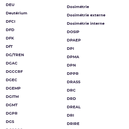
DEU
Dosimétrie
Deutérium
Dosimétrie externe
DFCI
Dosimétrie interne
DFD
DOSIP
DFK
DPAEP
DfT
DPI
DG/TREN
DPMA
DGAC
DPN
DGCCRF
DPPR
DGEC
DRASS
DGEMP
DRC
DGITM
DRD
DGMT
DREAL
DGPR
DRI
DGS
DRIRE