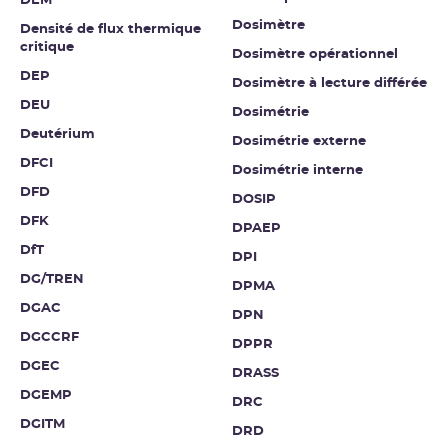
DEM
Dosimètre
Densité de flux thermique
critique
Dosimètre opérationnel
DEP
Dosimètre à lecture différée
DEU
Dosimétrie
Deutérium
Dosimétrie externe
DFCI
Dosimétrie interne
DFD
DOSIP
DFK
DPAEP
DfT
DPI
DG/TREN
DPMA
DGAC
DPN
DGCCRF
DPPR
DGEC
DRASS
DGEMP
DRC
DGITM
DRD