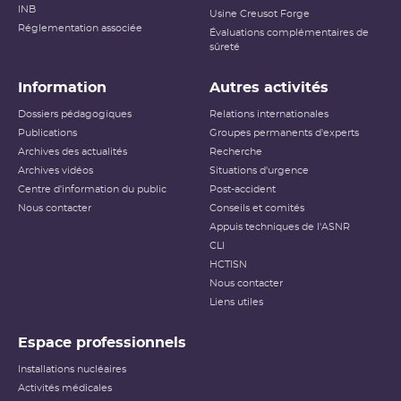
INB
Usine Creusot Forge
Réglementation associée
Évaluations complémentaires de
sûreté
Information
Autres activités
Dossiers pédagogiques
Relations internationales
Publications
Groupes permanents d'experts
Archives des actualités
Recherche
Archives vidéos
Situations d'urgence
Centre d'information du public
Post-accident
Nous contacter
Conseils et comités
Appuis techniques de l'ASNR
CLI
HCTISN
Nous contacter
Liens utiles
Espace professionnels
Installations nucléaires
Activités médicales