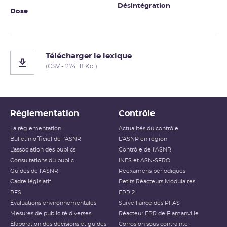
Désintégration
Dose
Télécharger le lexique
(CSV - 274.18 Ko )
Réglementation
Contrôle
La réglementation
Actualités du contrôle
Bulletin officiel de l'ASNR
L'ASNR en région
L’association des publics
Contrôle de l'ASNR
Consultations du public
INES et ASN-SFRO
Guides de l'ASNR
Réexamens périodiques
Cadre législatif
Petits Réacteurs Modulaires
RFS
EPR 2
Évaluations environnementales
Surveillance des PFAS
Mesures de publicité diverses
Réacteur EPR de Flamanville
Élaboration des décisions et guides
Corrosion sous contrainte