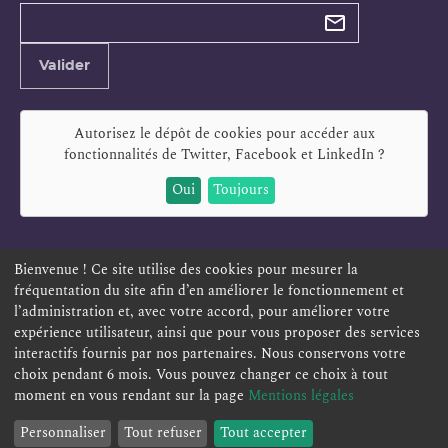
Types de
newsletter
Adresse
Valider
e-
mail
Autorisez le dépôt de cookies pour accéder aux
fonctionnalités de
Twitter, Facebook et LinkedIn
?
Oui
Toujours
Bienvenue ! Ce site utilise des cookies pour mesurer la
fréquentation du site afin d’en améliorer le fonctionnement et
ESPACE PERSONNEL
OFFRES D'EMPLOI
SIGNALEMENT
l’administration et, avec votre accord, pour améliorer votre
TÉLÉSERVICES
PLAN DU SITE
LEXIQUE
expérience utilisateur, ainsi que pour vous proposer des services
interactifs fournis par nos partenaires. Nous conservons votre
ACCESSIBILITÉ
POLITIQUE DE CONFIDENTIALITÉ
choix pendant 6 mois. Vous pouvez changer ce choix à tout
MENTIONS LÉGALES
CONTACT
moment en vous rendant sur la page
Mentions légales
Personnaliser
Tout refuser
Tout accepter