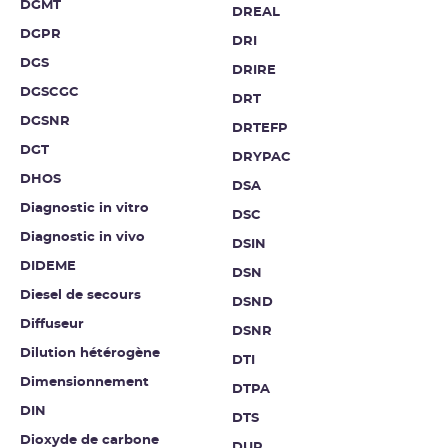
DGMT
DREAL
DGPR
DRI
DGS
DRIRE
DGSCGC
DRT
DGSNR
DRTEFP
DGT
DRYPAC
DHOS
DSA
Diagnostic in vitro
DSC
Diagnostic in vivo
DSIN
DIDEME
DSN
Diesel de secours
DSND
Diffuseur
DSNR
Dilution hétérogène
DTI
Dimensionnement
DTPA
DIN
DTS
Dioxyde de carbone
DUP