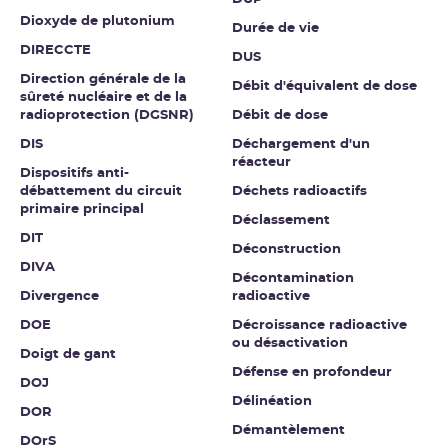
Dioxyde de plutonium
Durée de vie
DIRECCTE
DUS
Direction générale de la
Débit d'équivalent de dose
sûreté nucléaire et de la
radioprotection (DGSNR)
Débit de dose
DIS
Déchargement d'un
réacteur
Dispositifs anti-
débattement du circuit
Déchets radioactifs
primaire principal
Déclassement
DIT
Déconstruction
DIVA
Décontamination
Divergence
radioactive
DOE
Décroissance radioactive
ou désactivation
Doigt de gant
Défense en profondeur
DOJ
Délinéation
DOR
Démantèlement
DOrS