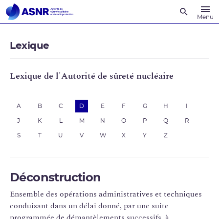
Recherche
Menu
Lexique
Lexique de l'Autorité de sûreté nucléaire
A
B
C
D
E
F
G
H
I
J
K
L
M
N
O
P
Q
R
S
T
U
V
W
X
Y
Z
Déconstruction
Ensemble des opérations administratives et techniques
conduisant dans un délai donné, par une suite
programmée de démantèlements successifs, à