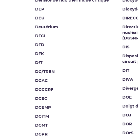
Densité de flux thermique critique
Dioxyd
DEP
Dioxyd
DEU
DIREC
Deutérium
Directi
nucléai
DFCI
(DGSN
DFD
DIS
DFK
Disposi
circuit
DfT
DIT
DG/TREN
DIVA
DGAC
Diverg
DGCCRF
DOE
DGEC
Doigt 
DGEMP
DOJ
DGITM
DOR
DGMT
DOrS
DGPR