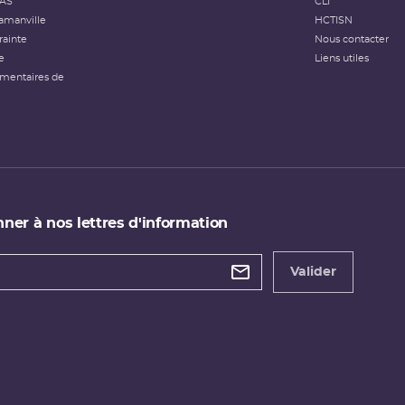
FAS
CLI
amanville
HCTISN
rainte
Nous contacter
e
Liens utiles
émentaires de
ner à nos lettres d'information
 de
etter
Valider
e