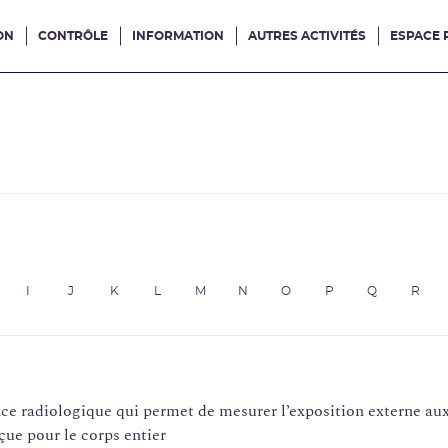
ON
CONTRÔLE
INFORMATION
AUTRES ACTIVITÉS
ESPACE 
e site
e
I
J
K
L
M
N
O
P
Q
R
ance radiologique qui permet de mesurer l’exposition externe a
çue pour le corps entier