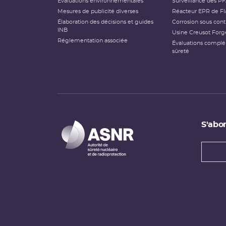
Évaluations environnementales
Surveillance des P
Mesures de publicité diverses
Réacteur EPR de Fl
Élaboration des décisions et guides
Corrosion sous cont
INB
Usine Creusot Forg
Réglementation associée
Évaluations compl
sûreté
S'abon
Types
newsl
Adress
e-
mail