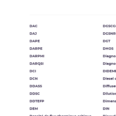
DAC
DGSCG
DAJ
DGSNR
DAPE
DGT
DARPE
DHOS
DARPMI
Diagnos
DARQSI
Diagnos
DCI
DIDEM
DCN
Diesel 
DDASS
Diffuse
DDSC
Diluti
DDTEFP
Dimen
DEM
DIN