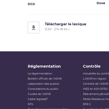
Dose
DGS
Télécharger le lexique
(CSV - 274.18 Ko )
Réglementation
Contrôle
La réglementation
Actualités du contr
Bulletin officiel de l'ASNR
L'ASNR en région
L’association des publics
Contrôle de l'ASNR
Consultations du public
INES et ASN-SFRO
Guides de l'ASNR
Réexamens périod
Cadre législatif
Petits Réacteurs Mo
RFS
EPR 2