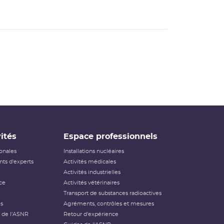
ités
Espace professionnels
ionales
Installations nucléaires
ts d'experts
Activités médicales
Activités industrielles
ce
Activités vétérinaires
Transport de substances radioactives
és
Agréments, contrôles et mesures
 de l'ASNR
Retour d'expérience