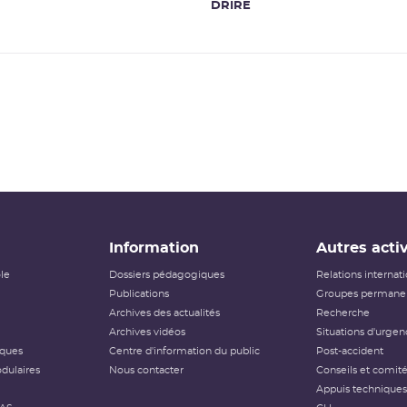
DRIRE
Information
Autres activ
ôle
Dossiers pédagogiques
Relations internat
Publications
Groupes permanen
Archives des actualités
Recherche
Archives vidéos
Situations d'urgen
iques
Centre d'information du public
Post-accident
dulaires
Nous contacter
Conseils et comit
Appuis techniques