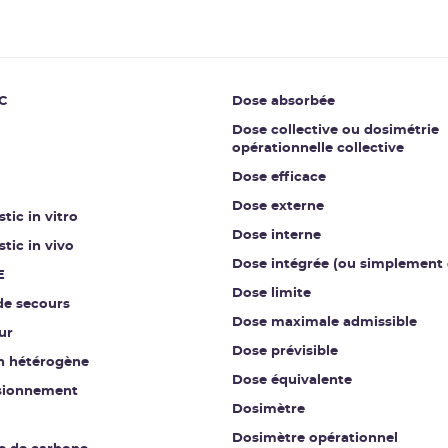
C
Dose absorbée
Dose collective ou dosimétrie
opérationnelle collective
Dose efficace
Dose externe
tic in vitro
Dose interne
tic in vivo
Dose intégrée (ou simplement 
E
Dose limite
de secours
Dose maximale admissible
ur
Dose prévisible
on hétérogène
Dose équivalente
sionnement
Dosimètre
Dosimètre opérationnel