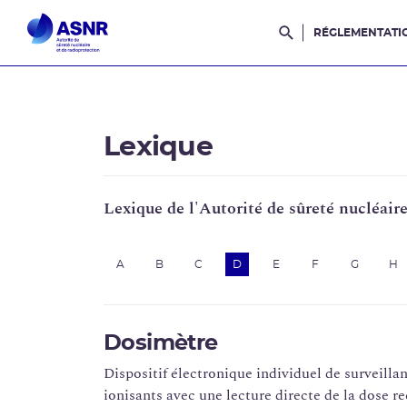
RÉGLEMENTATI
Rechercher dans l
Lexique
Lexique de l'Autorité de sûreté nucléair
A
B
C
D
E
F
G
H
Dosimètre
Dispositif électronique individuel de surveill
ionisants avec une lecture directe de la dose re