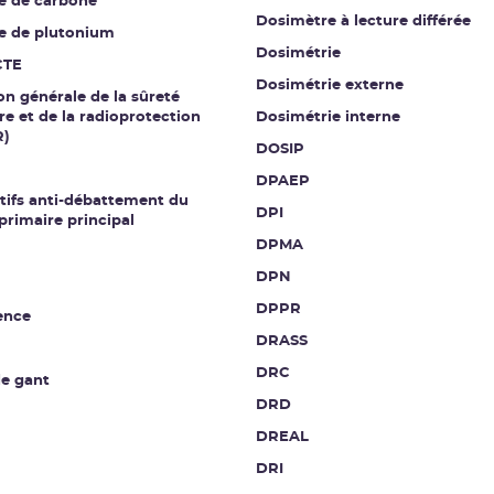
e de carbone
Dosimètre à lecture différée
e de plutonium
Dosimétrie
CTE
Dosimétrie externe
on générale de la sûreté
re et de la radioprotection
Dosimétrie interne
R)
DOSIP
DPAEP
tifs anti-débattement du
DPI
 primaire principal
DPMA
DPN
DPPR
ence
DRASS
DRC
de gant
DRD
DREAL
DRI