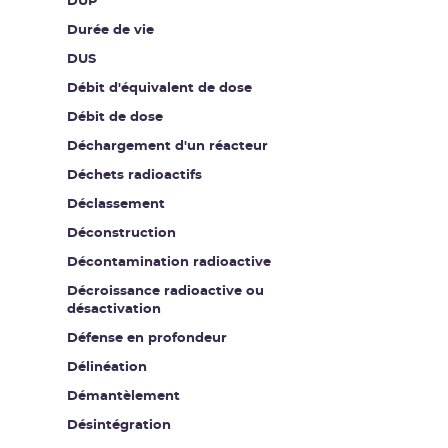
DUP
Durée de vie
DUS
Débit d'équivalent de dose
Débit de dose
Déchargement d'un réacteur
Déchets radioactifs
Déclassement
Déconstruction
Décontamination radioactive
Décroissance radioactive ou
désactivation
Défense en profondeur
Délinéation
Démantèlement
Désintégration