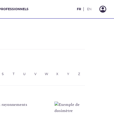
PROFESSIONNELS
FR
EN
S
T
U
V
W
X
Y
Z
ux rayonnements