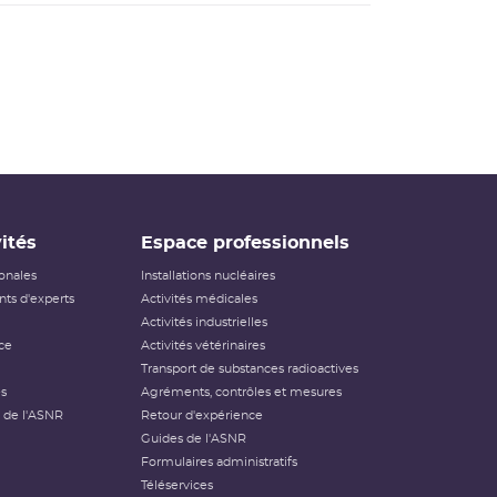
ités
Espace professionnels
ionales
Installations nucléaires
ts d'experts
Activités médicales
Activités industrielles
ce
Activités vétérinaires
Transport de substances radioactives
és
Agréments, contrôles et mesures
 de l'ASNR
Retour d'expérience
Guides de l'ASNR
Formulaires administratifs
Téléservices