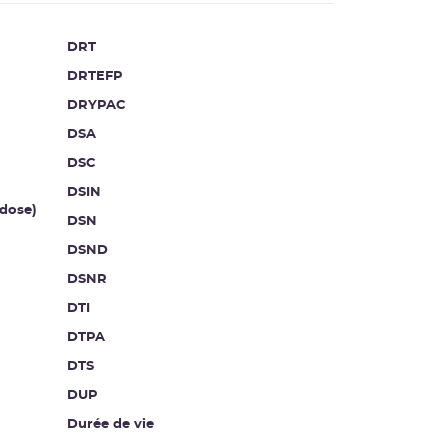
DRT
DRTEFP
DRYPAC
DSA
DSC
DSIN
dose)
DSN
DSND
DSNR
DTI
DTPA
DTS
DUP
Durée de vie