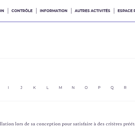
ON
CONTRÔLE
INFORMATION
AUTRES ACTIVITÉS
ESPACE 
e site
e
I
J
K
L
M
N
O
P
Q
R
ation lors de sa conception pour satisfaire à des critères préét