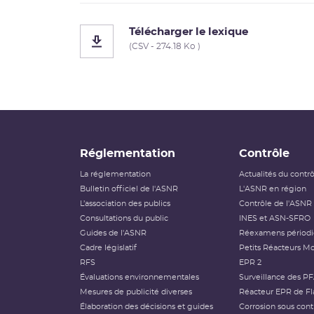
Télécharger le lexique
(CSV - 274.18 Ko )
Réglementation
Contrôle
La réglementation
Actualités du contr
Bulletin officiel de l'ASNR
L'ASNR en région
L’association des publics
Contrôle de l'ASNR
Consultations du public
INES et ASN-SFRO
Guides de l'ASNR
Réexamens périod
Cadre législatif
Petits Réacteurs Mo
RFS
EPR 2
Évaluations environnementales
Surveillance des P
Mesures de publicité diverses
Réacteur EPR de Fl
Élaboration des décisions et guides
Corrosion sous cont