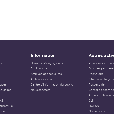
Information
Autres activ
ôle
Dossiers pédagogiques
Relations internat
Publications
Groupes permanen
Archives des actualités
Recherche
Archives vidéos
Situations d'urgen
iques
Centre d'information du public
Post-accident
dulaires
Nous contacter
Conseils et comit
Appuis techniques
FAS
CLI
amanville
HCTISN
rainte
Nous contacter