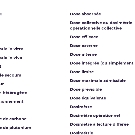
C
Dose absorbée
Dose collective ou dosimétrie
opérationnelle collective
Dose efficace
Dose externe
tic in vitro
Dose interne
tic in vivo
Dose intégrée (ou simplement 
E
Dose limite
de secours
Dose maximale admissible
ur
Dose prévisible
on hétérogène
Dose équivalente
sionnement
Dosimètre
Dosimètre opérationnel
e de carbone
Dosimètre à lecture différée
e de plutonium
Dosimétrie