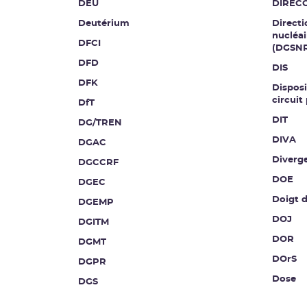
DEU
DIREC
Deutérium
Directi
nucléai
DFCI
(DGSN
DFD
DIS
DFK
Disposi
circuit
DfT
DIT
DG/TREN
DIVA
DGAC
Diverg
DGCCRF
DOE
DGEC
Doigt 
DGEMP
DOJ
DGITM
DOR
DGMT
DOrS
DGPR
Dose
DGS