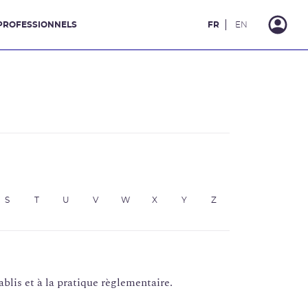
PROFESSIONNELS
FR
EN
S
T
U
V
W
X
Y
Z
ablis et à la pratique règlementaire.