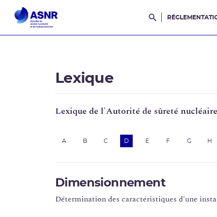
RÉGLEMENTATI
Rechercher dans l
Lexique
Lexique de l'Autorité de sûreté nucléair
A
B
C
D
E
F
G
H
Dimensionnement
Détermination des caractéristiques d'une install