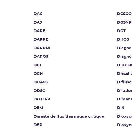
DAC
DGSCG
DAJ
DGSNR
DAPE
DGT
DARPE
DHOS
DARPMI
Diagnos
DARQSI
Diagnos
DCI
DIDEM
DCN
Diesel 
DDASS
Diffuse
DDSC
Diluti
DDTEFP
Dimen
DEM
DIN
Densité de flux thermique critique
Dioxyd
DEP
Dioxyd