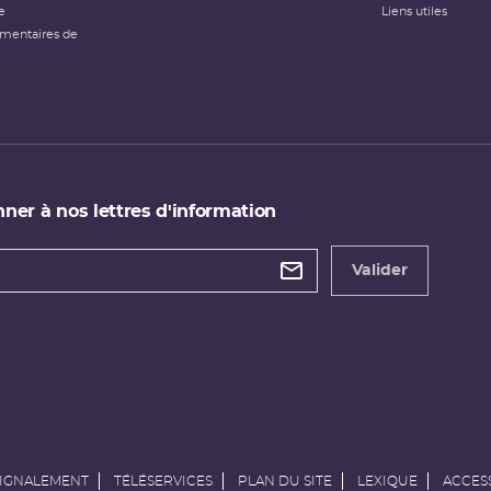
e
Liens utiles
émentaires de
ner à nos lettres d'information
 de
etter
Valider
e
SIGNALEMENT
TÉLÉSERVICES
PLAN DU SITE
LEXIQUE
ACCESS