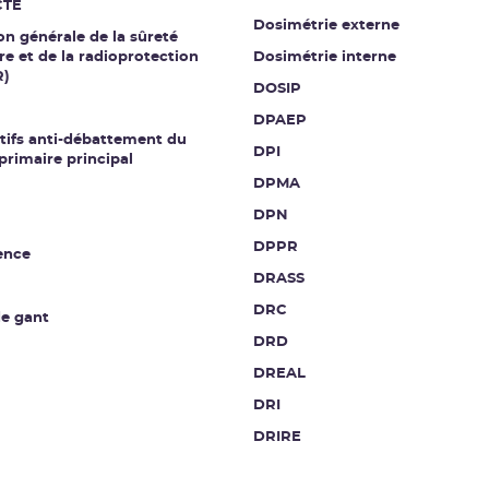
CTE
Dosimétrie externe
on générale de la sûreté
re et de la radioprotection
Dosimétrie interne
R)
DOSIP
DPAEP
tifs anti-débattement du
DPI
 primaire principal
DPMA
DPN
DPPR
ence
DRASS
DRC
de gant
DRD
DREAL
DRI
DRIRE