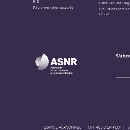
INB
Usine Creusot Forg
Réglementation associée
Évaluations compl
sûreté
S'abon
Types
newsl
Adress
e-
mail
ESPACE PERSONNEL
OFFRES D'EMPLOI