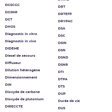
DGSCGC
DRT
DGSNR
DRTEFP
DGT
DRYPAC
DHOS
DSA
Diagnostic in vitro
DSC
Diagnostic in vivo
DSIN
DIDEME
DSN
Diesel de secours
DSND
Diffuseur
DSNR
Dilution hétérogène
DTI
Dimensionnement
DTPA
DIN
DTS
Dioxyde de carbone
DUP
Dioxyde de plutonium
Durée de vie
DIRECCTE
DUS