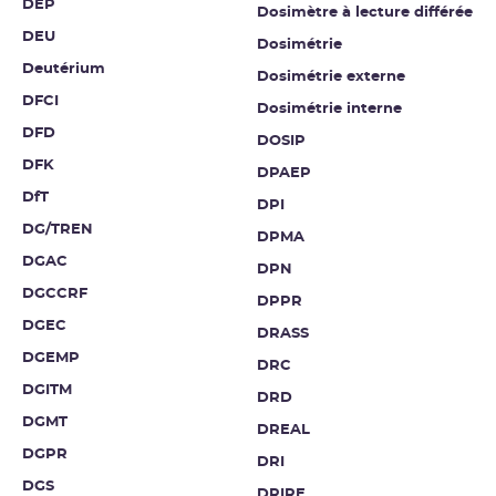
DEP
Dosimètre à lecture différée
DEU
Dosimétrie
Deutérium
Dosimétrie externe
DFCI
Dosimétrie interne
DFD
DOSIP
DFK
DPAEP
DfT
DPI
DG/TREN
DPMA
DGAC
DPN
DGCCRF
DPPR
DGEC
DRASS
DGEMP
DRC
DGITM
DRD
DGMT
DREAL
DGPR
DRI
DGS
DRIRE