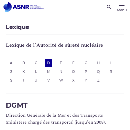
Recherche
Menu
Lexique
Lexique de l'Autorité de sûreté nucléaire
A
B
C
D
E
F
G
H
I
J
K
L
M
N
O
P
Q
R
S
T
U
V
W
X
Y
Z
DGMT
Direction Générale de la Mer et des Transports
(ministère chargé des transports) (jusqu'en 2008).