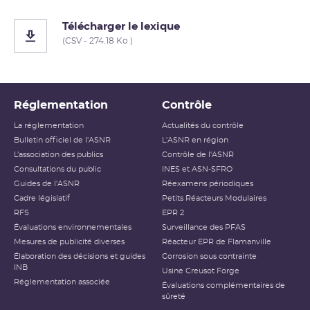
Télécharger le lexique
(CSV - 274.18 Ko )
Réglementation
Contrôle
La réglementation
Actualités du contrôle
Bulletin officiel de l'ASNR
L'ASNR en région
L’association des publics
Contrôle de l'ASNR
Consultations du public
INES et ASN-SFRO
Guides de l'ASNR
Réexamens périodiques
Cadre législatif
Petits Réacteurs Modulaires
RFS
EPR 2
Évaluations environnementales
Surveillance des PFAS
Mesures de publicité diverses
Réacteur EPR de Flamanville
Élaboration des décisions et guides
Corrosion sous contrainte
INB
Usine Creusot Forge
Réglementation associée
Évaluations complémentaires de
sûreté