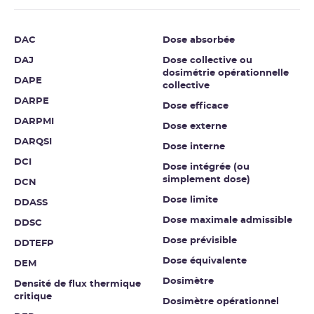
DAC
Dose absorbée
DAJ
Dose collective ou
dosimétrie opérationnelle
DAPE
collective
DARPE
Dose efficace
DARPMI
Dose externe
DARQSI
Dose interne
DCI
Dose intégrée (ou
simplement dose)
DCN
Dose limite
DDASS
Dose maximale admissible
DDSC
Dose prévisible
DDTEFP
Dose équivalente
DEM
Dosimètre
Densité de flux thermique
critique
Dosimètre opérationnel