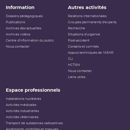
Information
Autres activités
Dossiers pédagogiques
Relations internationales
Publications
Groupes permanents d'experts
Archives des actualités
Recherche
Archives vidéos
Situations d'urgence
Centre d'information du public
Post-accident
Nous contacter
Conseils et comités
Appuis techniques de l'ASNR
CLI
HCTISN
Nous contacter
Liens utiles
Espace professionnels
Installations nucléaires
Activités médicales
Activités industrielles
Activités vétérinaires
Transport de substances radioactives
Agréments, contrôles et mesures