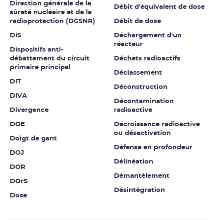
Direction générale de la
Débit d'équivalent de dose
sûreté nucléaire et de la
radioprotection (DGSNR)
Débit de dose
DIS
Déchargement d'un
réacteur
Dispositifs anti-
débattement du circuit
Déchets radioactifs
primaire principal
Déclassement
DIT
Déconstruction
DIVA
Décontamination
Divergence
radioactive
DOE
Décroissance radioactive
ou désactivation
Doigt de gant
Défense en profondeur
DOJ
Délinéation
DOR
Démantèlement
DOrS
Désintégration
Dose