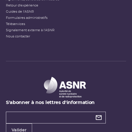
Retour d'expérience
Guides de l'ASNR
Formulaires administratifs
Téléservices
Signalement externe à l'ASNR
Nous contacter
S'abonner à nos lettres d'information
Types de
newsletter
Adresse
Valider