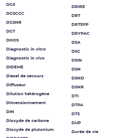
DGS
DRIRE
DGSCGC
DRT
DGSNR
DRTEFP
DGT
DRYPAC
DHOS
DSA
Diagnostic in vitro
DSC
Diagnostic in vivo
DSIN
DIDEME
DSN
Diesel de secours
DSND
Diffuseur
DSNR
Dilution hétérogène
DTI
Dimensionnement
DTPA
DIN
DTS
Dioxyde de carbone
DUP
Dioxyde de plutonium
Durée de vie