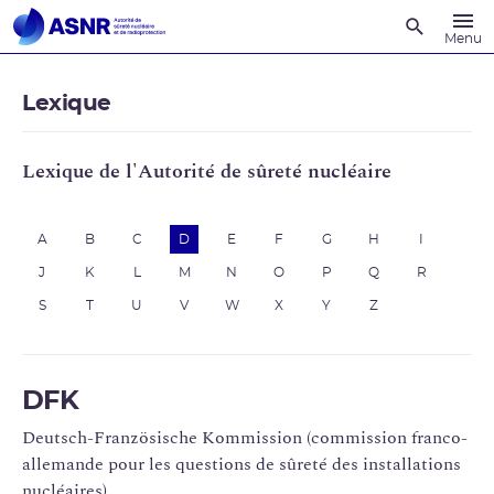
Recherche
Menu
Lexique
Lexique de l'Autorité de sûreté nucléaire
A
B
C
D
E
F
G
H
I
J
K
L
M
N
O
P
Q
R
S
T
U
V
W
X
Y
Z
DFK
Deutsch-Französische Kommission (commission franco-
allemande pour les questions de sûreté des installations
nucléaires).