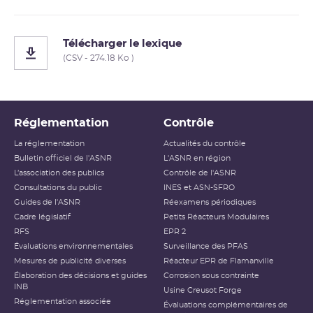
Télécharger le lexique
(CSV - 274.18 Ko )
Réglementation
Contrôle
La réglementation
Actualités du contrôle
Bulletin officiel de l'ASNR
L'ASNR en région
L’association des publics
Contrôle de l'ASNR
Consultations du public
INES et ASN-SFRO
Guides de l'ASNR
Réexamens périodiques
Cadre législatif
Petits Réacteurs Modulaires
RFS
EPR 2
Évaluations environnementales
Surveillance des PFAS
Mesures de publicité diverses
Réacteur EPR de Flamanville
Élaboration des décisions et guides
Corrosion sous contrainte
INB
Usine Creusot Forge
Réglementation associée
Évaluations complémentaires de