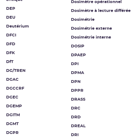
Dosimètre opérationnel
DEP
Dosimètre à lecture différée
DEU
Dosimétrie
Deutérium
Dosimétrie externe
DFCI
Dosimétrie interne
DFD
DOSIP
DFK
DPAEP
DfT
DPI
DG/TREN
DPMA
DGAC
DPN
DGCCRF
DPPR
DGEC
DRASS
DGEMP
DRC
DGITM
DRD
DGMT
DREAL
DGPR
DRI