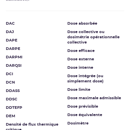
DAC
Dose absorbée
DAJ
Dose collective ou
dosimétrie opérationnelle
DAPE
collective
DARPE
Dose efficace
DARPMI
Dose externe
DARQSI
Dose interne
DCI
Dose intégrée (ou
simplement dose)
DCN
Dose limite
DDASS
Dose maximale admissible
DDSC
Dose prévisible
DDTEFP
Dose équivalente
DEM
Dosimètre
Densité de flux thermique
critique