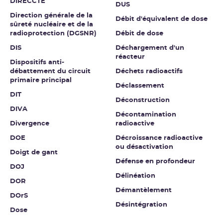
DIRECCTE
DUS
Direction générale de la
Débit d'équivalent de dose
sûreté nucléaire et de la
radioprotection (DGSNR)
Débit de dose
DIS
Déchargement d'un
réacteur
Dispositifs anti-
débattement du circuit
Déchets radioactifs
primaire principal
Déclassement
DIT
Déconstruction
DIVA
Décontamination
Divergence
radioactive
DOE
Décroissance radioactive
ou désactivation
Doigt de gant
Défense en profondeur
DOJ
Délinéation
DOR
Démantèlement
DOrS
Désintégration
Dose