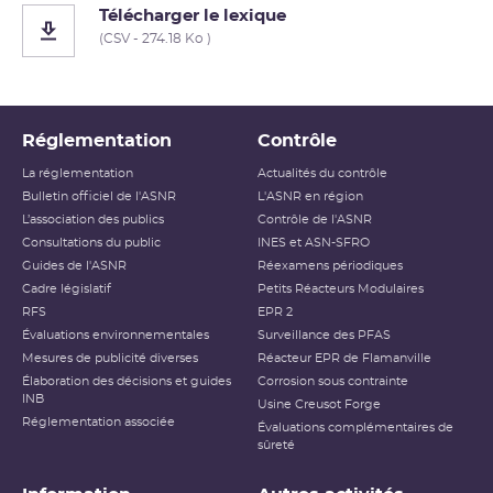
Télécharger le lexique
(CSV - 274.18 Ko )
Réglementation
Contrôle
La réglementation
Actualités du contrôle
Bulletin officiel de l'ASNR
L'ASNR en région
L’association des publics
Contrôle de l'ASNR
Consultations du public
INES et ASN-SFRO
Guides de l'ASNR
Réexamens périodiques
Cadre législatif
Petits Réacteurs Modulaires
RFS
EPR 2
Évaluations environnementales
Surveillance des PFAS
Mesures de publicité diverses
Réacteur EPR de Flamanville
Élaboration des décisions et guides
Corrosion sous contrainte
INB
Usine Creusot Forge
Réglementation associée
Évaluations complémentaires de
sûreté