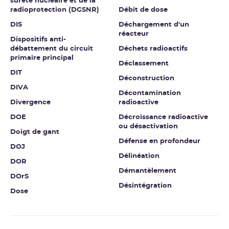
sûreté nucléaire et de la
radioprotection (DGSNR)
Débit de dose
DIS
Déchargement d'un
réacteur
Dispositifs anti-
débattement du circuit
Déchets radioactifs
primaire principal
Déclassement
DIT
Déconstruction
DIVA
Décontamination
Divergence
radioactive
DOE
Décroissance radioactive
ou désactivation
Doigt de gant
Défense en profondeur
DOJ
Délinéation
DOR
Démantèlement
DOrS
Désintégration
Dose