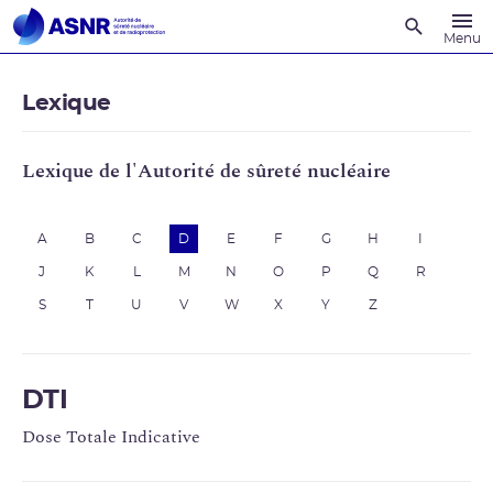
Recherche
Menu
Lexique
Lexique de l'Autorité de sûreté nucléaire
A
B
C
D
E
F
G
H
I
J
K
L
M
N
O
P
Q
R
S
T
U
V
W
X
Y
Z
DTI
Dose Totale Indicative