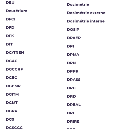
DEU
Dosimétrie
Deutérium
Dosimétrie externe
DFCI
Dosimétrie interne
DFD
DOSIP
DFK
DPAEP
DfT
DPI
DG/TREN
DPMA
DGAC
DPN
DGCCRF
DPPR
DGEC
DRASS
DGEMP
DRC
DGITM
DRD
DGMT
DREAL
DGPR
DRI
DGS
DRIRE
DGSCGC