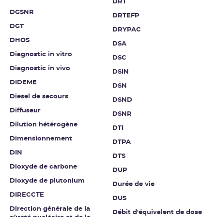
DRT
DGSNR
DRTEFP
DGT
DRYPAC
DHOS
DSA
Diagnostic in vitro
DSC
Diagnostic in vivo
DSIN
DIDEME
DSN
Diesel de secours
DSND
Diffuseur
DSNR
Dilution hétérogène
DTI
Dimensionnement
DTPA
DIN
DTS
Dioxyde de carbone
DUP
Dioxyde de plutonium
Durée de vie
DIRECCTE
DUS
Direction générale de la
Débit d'équivalent de dose