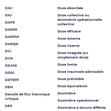
DAC
Dose absorbée
DAJ
Dose collective ou
dosimétrie opérationnelle
DAPE
collective
DARPE
Dose efficace
DARPMI
Dose externe
DARQSI
Dose interne
DCI
Dose intégrée (ou
simplement dose)
DCN
Dose limite
DDASS
Dose maximale admissible
DDSC
Dose prévisible
DDTEFP
Dose équivalente
DEM
Dosimètre
Densité de flux thermique
critique
Dosimètre opérationnel
DEP
Dosimètre à lecture différée