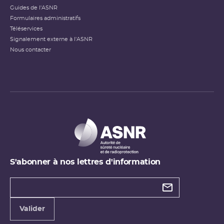
Guides de l'ASNR
Formulaires administratifs
Téléservices
Signalement externe à l'ASNR
Nous contacter
S'abonner à nos lettres d'information
Types de
newsletter
Adresse
Valider
e-
mail