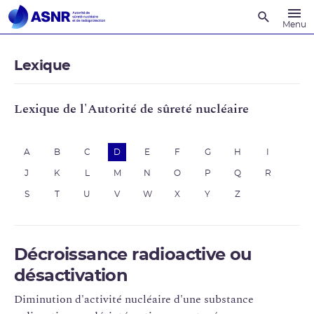
Recherche
Menu
Lexique
Lexique de l'Autorité de sûreté nucléaire
A
B
C
D
E
F
G
H
I
J
K
L
M
N
O
P
Q
R
S
T
U
V
W
X
Y
Z
Décroissance radioactive ou
désactivation
Diminution d'activité nucléaire d'une substance