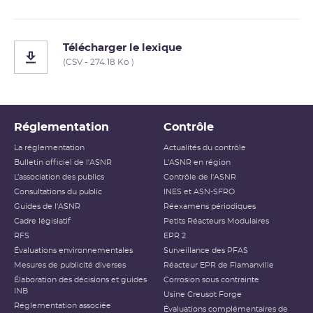
Télécharger le lexique
(CSV - 274.18 Ko )
Réglementation
Contrôle
La réglementation
Actualités du contrôle
Bulletin officiel de l'ASNR
L'ASNR en région
L’association des publics
Contrôle de l'ASNR
Consultations du public
INES et ASN-SFRO
Guides de l'ASNR
Réexamens périodiques
Cadre législatif
Petits Réacteurs Modulaires
RFS
EPR 2
Évaluations environnementales
Surveillance des PFAS
Mesures de publicité diverses
Réacteur EPR de Flamanville
Élaboration des décisions et guides
Corrosion sous contrainte
INB
Usine Creusot Forge
Réglementation associée
Évaluations complémentaires de