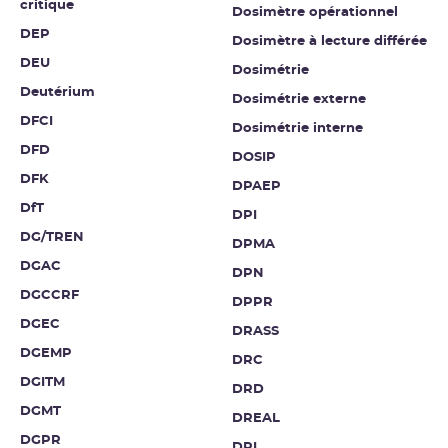
critique
Dosimètre opérationnel
DEP
Dosimètre à lecture différée
DEU
Dosimétrie
Deutérium
Dosimétrie externe
DFCI
Dosimétrie interne
DFD
DOSIP
DFK
DPAEP
DfT
DPI
DG/TREN
DPMA
DGAC
DPN
DGCCRF
DPPR
DGEC
DRASS
DGEMP
DRC
DGITM
DRD
DGMT
DREAL
DGPR
DRI