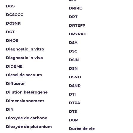
DGS
DRIRE
DGSCGC
DRT
DGSNR
DRTEFP
DGT
DRYPAC
DHOS
DSA
Diagnostic in vitro
DSC
Diagnostic in vivo
DSIN
DIDEME
DSN
Diesel de secours
DSND
Diffuseur
DSNR
Dilution hétérogène
DTI
Dimensionnement
DTPA
DIN
DTS
Dioxyde de carbone
DUP
Dioxyde de plutonium
Durée de vie