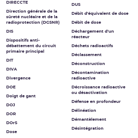
DIRECCTE
DUS
Direction générale de la
Débit d'équivalent de dose
sûreté nucléaire et de la
radioprotection (DGSNR)
Débit de dose
DIS
Déchargement d'un
réacteur
Dispositifs anti-
débattement du circuit
Déchets radioactifs
primaire principal
Déclassement
DIT
Déconstruction
DIVA
Décontamination
Divergence
radioactive
DOE
Décroissance radioactive
ou désactivation
Doigt de gant
Défense en profondeur
DOJ
Délinéation
DOR
Démantèlement
DOrS
Désintégration
Dose