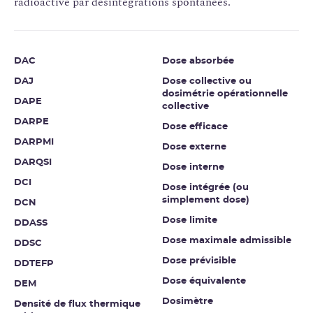
radioactive par désintégrations spontanées.
DAC
Dose absorbée
DAJ
Dose collective ou
dosimétrie opérationnelle
DAPE
collective
DARPE
Dose efficace
DARPMI
Dose externe
DARQSI
Dose interne
DCI
Dose intégrée (ou
simplement dose)
DCN
Dose limite
DDASS
Dose maximale admissible
DDSC
Dose prévisible
DDTEFP
Dose équivalente
DEM
Dosimètre
Densité de flux thermique