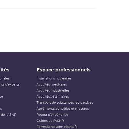
ités
Espace professionnels
ionales
Installations nucléaires
ts d'experts
Activités médicales
Activités industrielles
ce
Activités vétérinaires
Transport de substances radioactives
és
Agréments, contrôles et mesures
 de l'ASNR
Retour d'expérience
Guides de l'ASNR
Formulaires administratifs