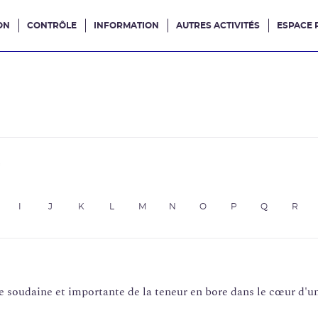
ON
CONTRÔLE
INFORMATION
AUTRES ACTIVITÉS
ESPACE 
e site
e
I
J
K
L
M
N
O
P
Q
R
 soudaine et importante de la teneur en bore dans le cœur d'un