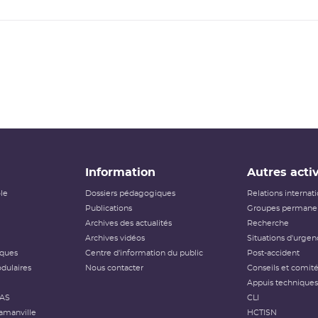
Information
Autres activ
ôle
Dossiers pédagogiques
Relations internat
Publications
Groupes permanen
Archives des actualités
Recherche
Archives vidéos
Situations d'urgen
iques
Centre d'information du public
Post-accident
dulaires
Nous contacter
Conseils et comit
Appuis techniques
FAS
CLI
amanville
HCTISN