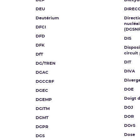
DEP
Dioxyd
DEU
DIREC
Deutérium
Directi
nucléai
DFCI
(DGSN
DFD
DIS
DFK
Disposi
circuit
DfT
DIT
DG/TREN
DIVA
DGAC
Diverg
DGCCRF
DOE
DGEC
Doigt 
DGEMP
DOJ
DGITM
DOR
DGMT
DOrS
DGPR
Dose
DGS