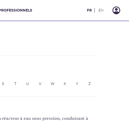
PROFESSIONNELS
FR
EN
S
T
U
V
W
X
Y
Z
 réacteur à eau sous pression, conduisant à