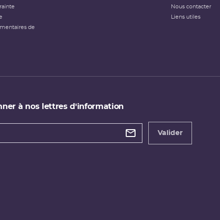
rainte
Nous contacter
e
Liens utiles
émentaires de
ner à nos lettres d'information
 de
etter
Valider
e