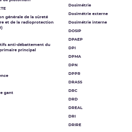
e de plutonium
Dosimétrie
CTE
Dosimétrie externe
on générale de la sûreté
re et de la radioprotection
Dosimétrie interne
R)
DOSIP
DPAEP
tifs anti-débattement du
DPI
 primaire principal
DPMA
DPN
DPPR
ence
DRASS
DRC
de gant
DRD
DREAL
DRI
DRIRE