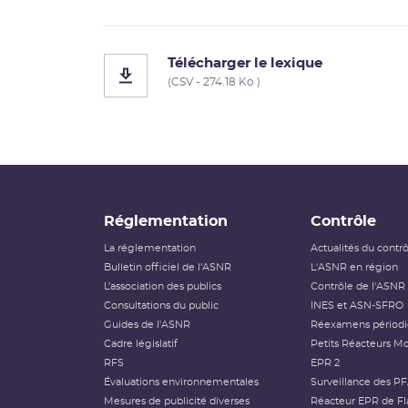
Télécharger le lexique
(CSV - 274.18 Ko )
Réglementation
Contrôle
La réglementation
Actualités du contr
Bulletin officiel de l'ASNR
L'ASNR en région
L’association des publics
Contrôle de l'ASNR
Consultations du public
INES et ASN-SFRO
Guides de l'ASNR
Réexamens périod
Cadre législatif
Petits Réacteurs Mo
RFS
EPR 2
Évaluations environnementales
Surveillance des P
Mesures de publicité diverses
Réacteur EPR de Fl