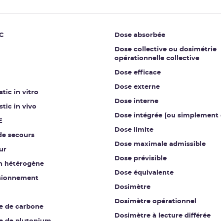
C
Dose absorbée
Dose collective ou dosimétrie
opérationnelle collective
Dose efficace
Dose externe
tic in vitro
Dose interne
tic in vivo
Dose intégrée (ou simplement 
E
Dose limite
de secours
Dose maximale admissible
ur
Dose prévisible
on hétérogène
Dose équivalente
sionnement
Dosimètre
Dosimètre opérationnel
e de carbone
Dosimètre à lecture différée