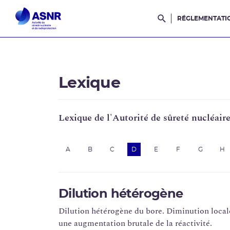
RÉGLEMENTATI
Rechercher dans l
Lexique
Lexique de l'Autorité de sûreté nucléair
A
B
C
D
E
F
G
H
Dilution hétérogène
Dilution hétérogène du bore. Diminution locale
une augmentation brutale de la réactivité.