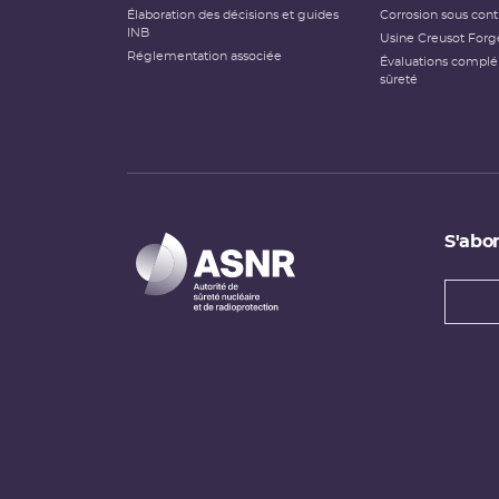
Élaboration des décisions et guides
Corrosion sous cont
INB
Usine Creusot Forg
Réglementation associée
Évaluations compl
sûreté
S'abon
Types
newsl
Adress
e-
mail