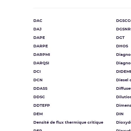
DAC
DGSCG
DAJ
DGSNR
DAPE
DGT
DARPE
DHOS
DARPMI
Diagnos
DARQSI
Diagnos
DCI
DIDEM
DCN
Diesel 
DDASS
Diffuse
DDSC
Diluti
DDTEFP
Dimen
DEM
DIN
Densité de flux thermique critique
Dioxyd