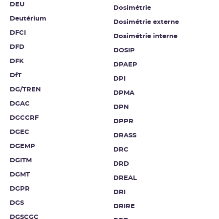
DEU
Dosimétrie
Deutérium
Dosimétrie externe
DFCI
Dosimétrie interne
DFD
DOSIP
DFK
DPAEP
DfT
DPI
DG/TREN
DPMA
DGAC
DPN
DGCCRF
DPPR
DGEC
DRASS
DGEMP
DRC
DGITM
DRD
DGMT
DREAL
DGPR
DRI
DGS
DRIRE
DGSCGC