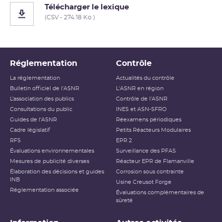
Télécharger le lexique
(CSV - 274.18 Ko )
Réglementation
Contrôle
La réglementation
Actualités du contrôle
Bulletin officiel de l'ASNR
L'ASNR en région
L’association des publics
Contrôle de l'ASNR
Consultations du public
INES et ASN-SFRO
Guides de l'ASNR
Réexamens périodiques
Cadre législatif
Petits Réacteurs Modulaires
RFS
EPR 2
Évaluations environnementales
Surveillance des PFAS
Mesures de publicité diverses
Réacteur EPR de Flamanville
Élaboration des décisions et guides
Corrosion sous contrainte
INB
Usine Creusot Forge
Réglementation associée
Évaluations complémentaires de
sûreté