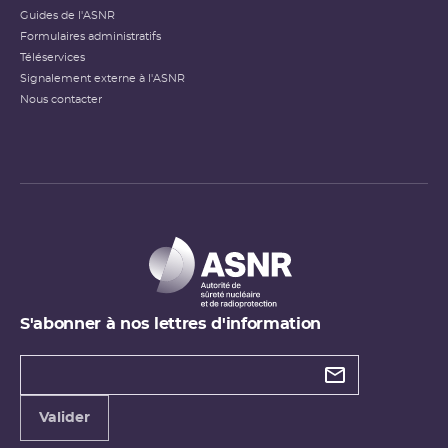
Guides de l'ASNR
Formulaires administratifs
Téléservices
Signalement externe à l'ASNR
Nous contacter
S'abonner à nos lettres d'information
Types de
newsletter
Adresse
Valider
e-
mail