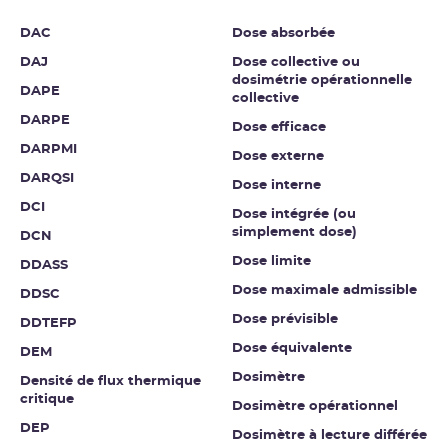
DAC
Dose absorbée
DAJ
Dose collective ou
dosimétrie opérationnelle
DAPE
collective
DARPE
Dose efficace
DARPMI
Dose externe
DARQSI
Dose interne
DCI
Dose intégrée (ou
simplement dose)
DCN
Dose limite
DDASS
Dose maximale admissible
DDSC
Dose prévisible
DDTEFP
Dose équivalente
DEM
Dosimètre
Densité de flux thermique
critique
Dosimètre opérationnel
DEP
Dosimètre à lecture différée