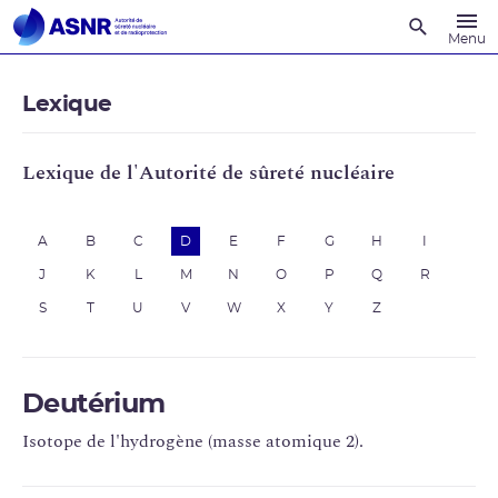
Recherche
Menu
Lexique
Lexique de l'Autorité de sûreté nucléaire
A
B
C
D
E
F
G
H
I
J
K
L
M
N
O
P
Q
R
S
T
U
V
W
X
Y
Z
Deutérium
Isotope de l'hydrogène (masse atomique 2).