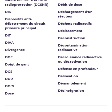
sûreté nucléaire et de la
radioprotection (DGSNR)
Débit de dose
DIS
Déchargement d'un
réacteur
Dispositifs anti-
débattement du circuit
Déchets radioactifs
primaire principal
Déclassement
DIT
Déconstruction
DIVA
Décontamination
Divergence
radioactive
DOE
Décroissance radioactive
ou désactivation
Doigt de gant
Défense en profondeur
DOJ
Délinéation
DOR
Démantèlement
DOrS
Désintégration
Dose