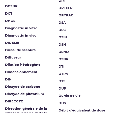
DRT
DGSNR
DRTEFP
DGT
DRYPAC
DHOS
DSA
Diagnostic in vitro
DSC
Diagnostic in vivo
DSIN
DIDEME
DSN
Diesel de secours
DSND
Diffuseur
DSNR
Dilution hétérogène
DTI
Dimensionnement
DTPA
DIN
DTS
Dioxyde de carbone
DUP
Dioxyde de plutonium
Durée de vie
DIRECCTE
DUS
Direction générale de la
Débit d'équivalent de dose