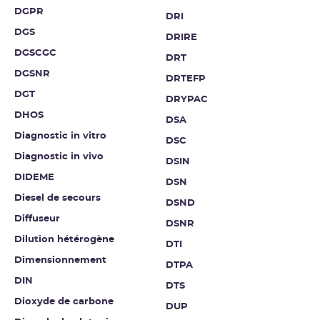
DGPR
DRI
DGS
DRIRE
DGSCGC
DRT
DGSNR
DRTEFP
DGT
DRYPAC
DHOS
DSA
Diagnostic in vitro
DSC
Diagnostic in vivo
DSIN
DIDEME
DSN
Diesel de secours
DSND
Diffuseur
DSNR
Dilution hétérogène
DTI
Dimensionnement
DTPA
DIN
DTS
Dioxyde de carbone
DUP