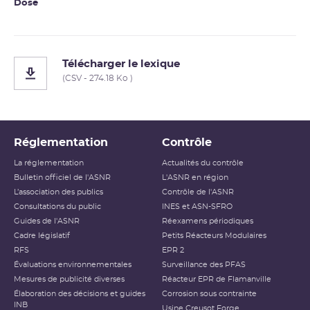
Dose
Télécharger le lexique
(CSV - 274.18 Ko )
Réglementation
Contrôle
La réglementation
Actualités du contrôle
Bulletin officiel de l'ASNR
L'ASNR en région
L’association des publics
Contrôle de l'ASNR
Consultations du public
INES et ASN-SFRO
Guides de l'ASNR
Réexamens périodiques
Cadre législatif
Petits Réacteurs Modulaires
RFS
EPR 2
Évaluations environnementales
Surveillance des PFAS
Mesures de publicité diverses
Réacteur EPR de Flamanville
Élaboration des décisions et guides
Corrosion sous contrainte
INB
Usine Creusot Forge