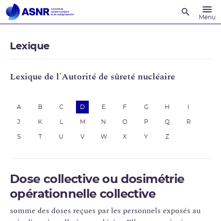
Recherche
Menu
Lexique
Lexique de l'Autorité de sûreté nucléaire
A
B
C
D
E
F
G
H
I
J
K
L
M
N
O
P
Q
R
S
T
U
V
W
X
Y
Z
Dose collective ou dosimétrie
opérationnelle collective
somme des doses reçues par les personnels exposés au