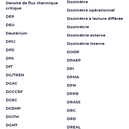
Dosimètre
Densité de flux thermique
critique
Dosimètre opérationnel
DEP
Dosimètre à lecture différée
DEU
Dosimétrie
Deutérium
Dosimétrie externe
DFCI
Dosimétrie interne
DFD
DOSIP
DFK
DPAEP
DfT
DPI
DG/TREN
DPMA
DGAC
DPN
DGCCRF
DPPR
DGEC
DRASS
DGEMP
DRC
DGITM
DRD
DGMT
DREAL