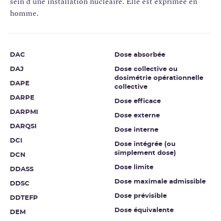
sein d'une installation nucléaire. Elle est exprimée en
homme.
DAC
Dose absorbée
DAJ
Dose collective ou
dosimétrie opérationnelle
DAPE
collective
DARPE
Dose efficace
DARPMI
Dose externe
DARQSI
Dose interne
DCI
Dose intégrée (ou
simplement dose)
DCN
Dose limite
DDASS
Dose maximale admissible
DDSC
Dose prévisible
DDTEFP
Dose équivalente
DEM