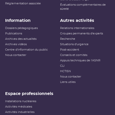
Réglementation associée
Évaluations complémentaires de
sûreté
Information
Autres activités
Dossiers pédagogiques
Relations internationales
Publications
Groupes permanents d'experts
Archives des actualités
Recherche
Archives vidéos
Situations d'urgence
Centre d'information du public
Post-accident
Nous contacter
Conseils et comités
Appuis techniques de l'ASNR
CLI
HCTISN
Nous contacter
Liens utiles
Espace professionnels
Installations nucléaires
Activités médicales
Activités industrielles