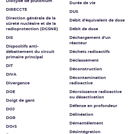
Dioxyde de plutonium
Durée de vie
DIRECCTE
DUS
Direction générale de la
Débit d'équivalent de dose
sûreté nucléaire et de la
radioprotection (DGSNR)
Débit de dose
DIS
Déchargement d'un
réacteur
Dispositifs anti-
débattement du circuit
Déchets radioactifs
primaire principal
Déclassement
DIT
Déconstruction
DIVA
Décontamination
Divergence
radioactive
DOE
Décroissance radioactive
ou désactivation
Doigt de gant
Défense en profondeur
DOJ
Délinéation
DOR
Démantèlement
DOrS
Désintégration