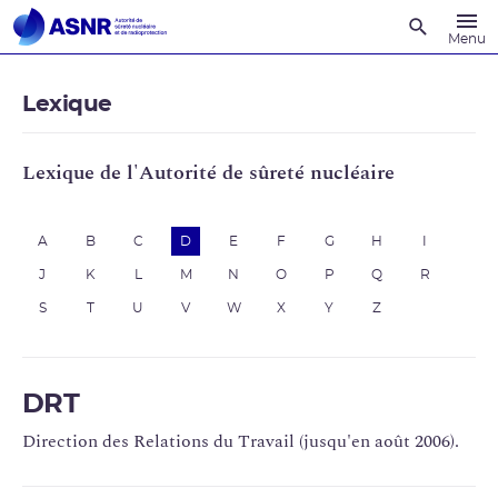
Recherche
Menu
Lexique
Lexique de l'Autorité de sûreté nucléaire
A
B
C
D
E
F
G
H
I
J
K
L
M
N
O
P
Q
R
S
T
U
V
W
X
Y
Z
DRT
Direction des Relations du Travail (jusqu'en août 2006).