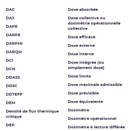
DAC
Dose absorbée
DAJ
Dose collective ou
dosimétrie opérationnelle
DAPE
collective
DARPE
Dose efficace
DARPMI
Dose externe
DARQSI
Dose interne
DCI
Dose intégrée (ou
simplement dose)
DCN
Dose limite
DDASS
Dose maximale admissible
DDSC
Dose prévisible
DDTEFP
Dose équivalente
DEM
Dosimètre
Densité de flux thermique
critique
Dosimètre opérationnel
DEP
Dosimètre à lecture différée