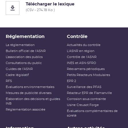
Télécharger le lexique
(CSV - 274.18 Ko )
Réglementation
Contrôle
La réglementation
Actualités du contrôle
Bulletin officiel de l'ASNR
L'ASNR en région
L’association des publics
Contrôle de l'ASNR
Consultations du public
INES et ASN-SFRO
Guides de l'ASNR
Réexamens périodiques
Cadre législatif
Petits Réacteurs Modulaires
RFS
EPR 2
Évaluations environnementales
Surveillance des PFAS
Mesures de publicité diverses
Réacteur EPR de Flamanville
Élaboration des décisions et guides
Corrosion sous contrainte
INB
Usine Creusot Forge
Réglementation associée
Évaluations complémentaires de
sûreté