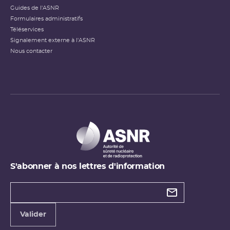
Guides de l'ASNR
Formulaires administratifs
Téléservices
Signalement externe à l'ASNR
Nous contacter
S'abonner à nos lettres d'information
Types de
newsletter
Adresse
Valider
e-
mail