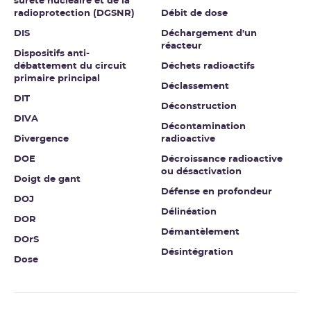
sûreté nucléaire et de la
radioprotection (DGSNR)
Débit de dose
DIS
Déchargement d'un
réacteur
Dispositifs anti-
débattement du circuit
Déchets radioactifs
primaire principal
Déclassement
DIT
Déconstruction
DIVA
Décontamination
Divergence
radioactive
DOE
Décroissance radioactive
ou désactivation
Doigt de gant
Défense en profondeur
DOJ
Délinéation
DOR
Démantèlement
DOrS
Désintégration
Dose