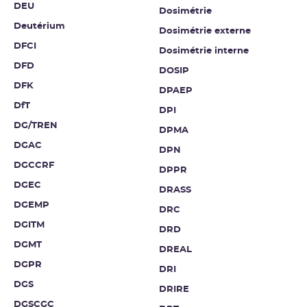
DEU
Dosimétrie
Deutérium
Dosimétrie externe
DFCI
Dosimétrie interne
DFD
DOSIP
DFK
DPAEP
DfT
DPI
DG/TREN
DPMA
DGAC
DPN
DGCCRF
DPPR
DGEC
DRASS
DGEMP
DRC
DGITM
DRD
DGMT
DREAL
DGPR
DRI
DGS
DRIRE
DGSCGC