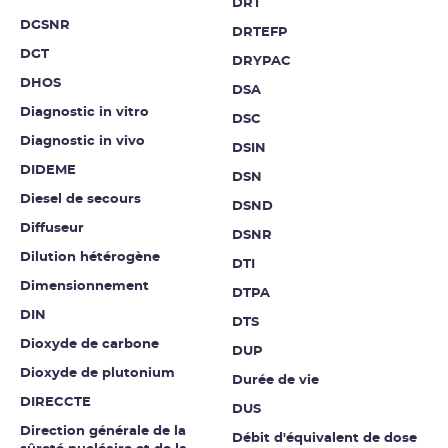
DRT
DGSNR
DRTEFP
DGT
DRYPAC
DHOS
DSA
Diagnostic in vitro
DSC
Diagnostic in vivo
DSIN
DIDEME
DSN
Diesel de secours
DSND
Diffuseur
DSNR
Dilution hétérogène
DTI
Dimensionnement
DTPA
DIN
DTS
Dioxyde de carbone
DUP
Dioxyde de plutonium
Durée de vie
DIRECCTE
DUS
Direction générale de la
Débit d'équivalent de dose