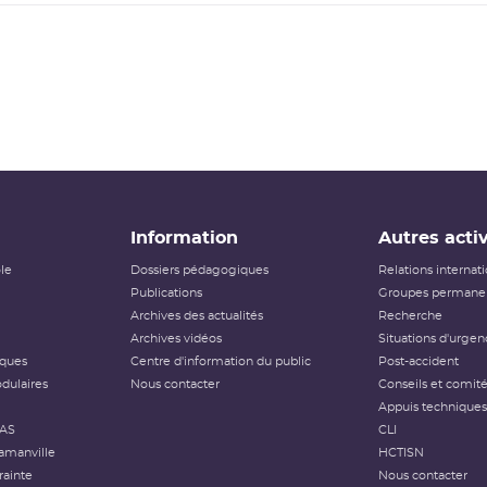
Information
Autres activ
ôle
Dossiers pédagogiques
Relations internat
Publications
Groupes permanen
Archives des actualités
Recherche
Archives vidéos
Situations d'urgen
iques
Centre d'information du public
Post-accident
dulaires
Nous contacter
Conseils et comit
Appuis techniques
FAS
CLI
amanville
HCTISN
rainte
Nous contacter