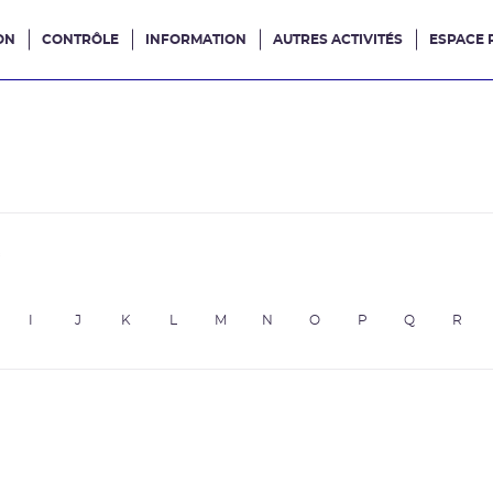
ON
CONTRÔLE
INFORMATION
AUTRES ACTIVITÉS
ESPACE 
e site
e
I
J
K
L
M
N
O
P
Q
R