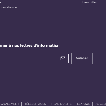
e
Liens utiles
émentaires de
ner à nos lettres d'information
 de
etter
Valider
e
SIGNALEMENT
TÉLÉSERVICES
PLAN DU SITE
LEXIQUE
ACCESS