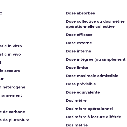
C
Dose absorbée
Dose collective ou dosimétrie
opérationnelle collective
Dose efficace
Dose externe
tic in vitro
Dose interne
tic in vivo
Dose intégrée (ou simplement 
E
Dose limite
de secours
Dose maximale admissible
ur
Dose prévisible
on hétérogène
Dose équivalente
sionnement
Dosimètre
Dosimètre opérationnel
e de carbone
Dosimètre à lecture différée
e de plutonium
Dosimétrie