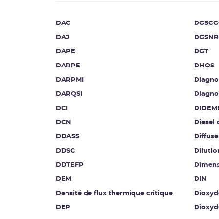
DAC
DGSCG
DAJ
DGSNR
DAPE
DGT
DARPE
DHOS
DARPMI
Diagnos
DARQSI
Diagnos
DCI
DIDEM
DCN
Diesel 
DDASS
Diffuse
DDSC
Diluti
DDTEFP
Dimen
DEM
DIN
Densité de flux thermique critique
Dioxyd
DEP
Dioxyd