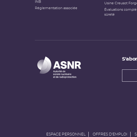
INB
Usine Creusot Forg
Réglementation associée
Évaluations compl
sûreté
S'abon
Types
newsl
Adress
e-
mail
ESPACE PERSONNEL
OFFRES D'EMPLOI