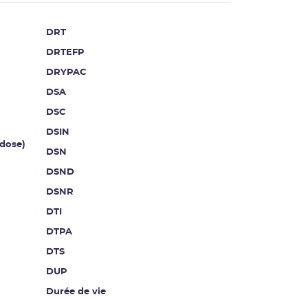
DRT
DRTEFP
DRYPAC
DSA
DSC
DSIN
dose)
DSN
DSND
DSNR
DTI
DTPA
DTS
DUP
Durée de vie