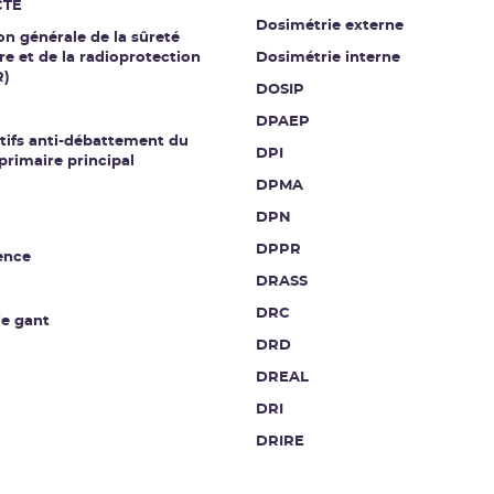
CTE
Dosimétrie externe
on générale de la sûreté
re et de la radioprotection
Dosimétrie interne
R)
DOSIP
DPAEP
tifs anti-débattement du
DPI
 primaire principal
DPMA
DPN
DPPR
ence
DRASS
DRC
de gant
DRD
DREAL
DRI
DRIRE