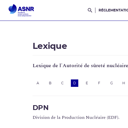
RÉGLEMENTATI
Rechercher dans l
Lexique
Lexique de l'Autorité de sûreté nucléair
A
B
C
D
E
F
G
H
DPN
Division de la Production Nucléaire (EDF).