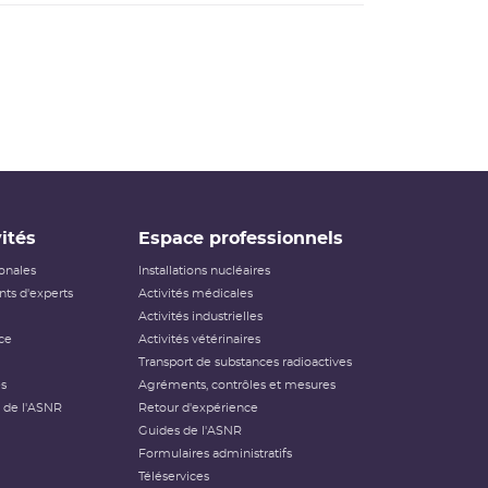
ités
Espace professionnels
ionales
Installations nucléaires
ts d'experts
Activités médicales
Activités industrielles
ce
Activités vétérinaires
Transport de substances radioactives
és
Agréments, contrôles et mesures
 de l'ASNR
Retour d'expérience
Guides de l'ASNR
Formulaires administratifs
Téléservices