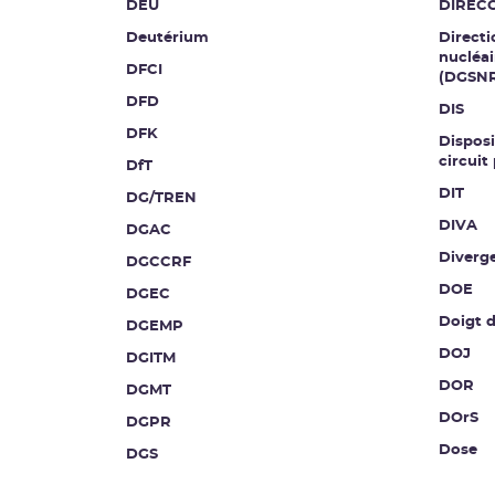
DEU
DIREC
Deutérium
Directi
nucléai
DFCI
(DGSN
DFD
DIS
DFK
Disposi
circuit
DfT
DIT
DG/TREN
DIVA
DGAC
Diverg
DGCCRF
DOE
DGEC
Doigt 
DGEMP
DOJ
DGITM
DOR
DGMT
DOrS
DGPR
Dose
DGS