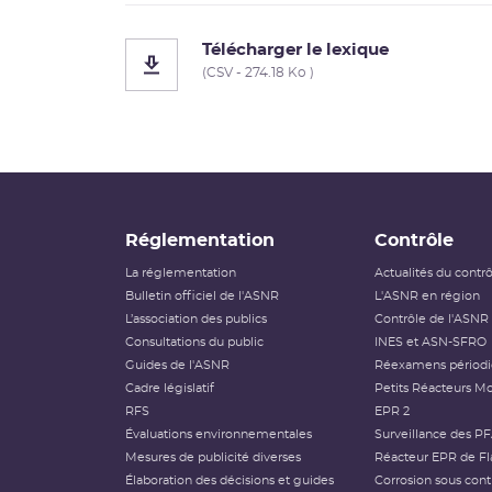
Télécharger le lexique
(CSV - 274.18 Ko )
Réglementation
Contrôle
La réglementation
Actualités du contr
Bulletin officiel de l'ASNR
L'ASNR en région
L’association des publics
Contrôle de l'ASNR
Consultations du public
INES et ASN-SFRO
Guides de l'ASNR
Réexamens périod
Cadre législatif
Petits Réacteurs Mo
RFS
EPR 2
Évaluations environnementales
Surveillance des P
Mesures de publicité diverses
Réacteur EPR de Fl
Élaboration des décisions et guides
Corrosion sous cont