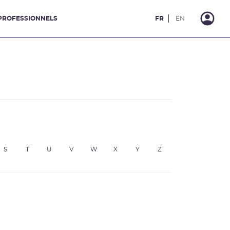
PROFESSIONNELS
FR
EN
S
T
U
V
W
X
Y
Z